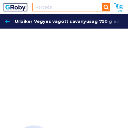
Keresés
Urbiker Vegyes vágott savanyúság 750 g édesít
Keres