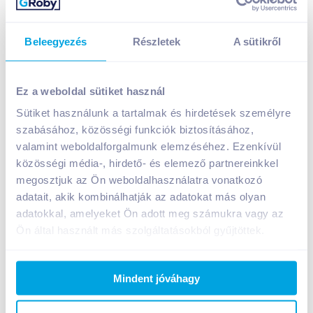
Beleegyezés
Részletek
A sütikről
Ez a weboldal sütiket használ
Sütiket használunk a tartalmak és hirdetések személyre
Urbiker Vegyes vágott savanyúság 750 g
szabásához, közösségi funkciók biztosításához,
édesítőszerrel
valamint weboldalforgalmunk elemzéséhez. Ezenkívül
közösségi média-, hirdető- és elemező partnereinkkel
A termék jelenleg nem elérhető
megosztjuk az Ön weboldalhasználatra vonatkozó
adatait, akik kombinálhatják az adatokat más olyan
adatokkal, amelyeket Ön adott meg számukra vagy az
Bevásárlólistához adom
Értesíts, ha olcsóbb!
Ön által használt más szolgáltatásokból gyűjtöttek.
Mindent jóváhagy
Termékleírás a(z)
Urbiker Vegyes vágott
savanyúság 750 g édesítőszerrel
termékhez: