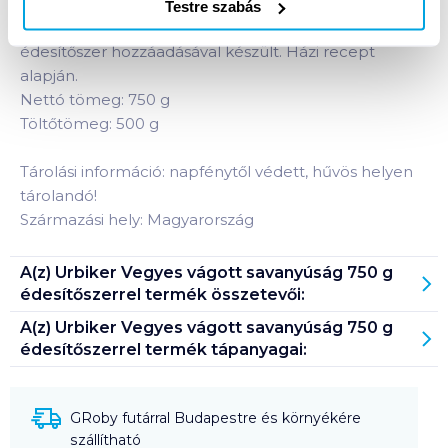
A vecsési vágott savanyúság házias ízének most
Testre szabás
cukorbeteg vásárlóink is örülhetnek. A termék
édesítőszer hozzáadásával készült. Házi recept
alapján.
Nettó tömeg: 750 g
Töltőtömeg: 500 g
Tárolási információ: napfénytől védett, hűvös helyen
tárolandó!
Származási hely: Magyarország
A(z)
Urbiker Vegyes vágott savanyúság 750 g
édesítőszerrel
termék összetevői:
A(z)
Urbiker Vegyes vágott savanyúság 750 g
édesítőszerrel
termék tápanyagai:
GRoby futárral Budapestre és környékére
szállítható