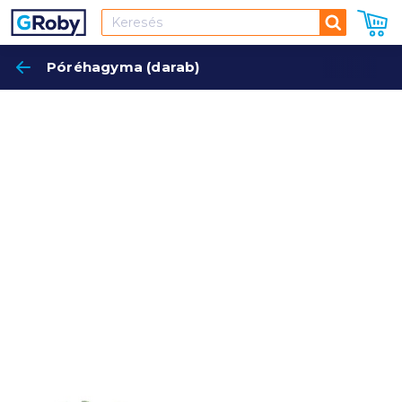
Keresés
Póréhagyma (darab)
Keres