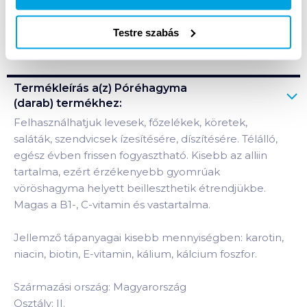
Testre szabás
Bevásárlólistához adom
Értesíts, ha olcsóbb!
Termékleírás a(z)
Póréhagyma
(darab)
termékhez:
Felhasználhatjuk levesek, főzelékek, köretek,
saláták, szendvicsek ízesítésére, díszítésére. Télálló,
egész évben frissen fogyasztható. Kisebb az alliin
tartalma, ezért érzékenyebb gyomrúak
vöröshagyma helyett beilleszthetik étrendjükbe.
Magas a B1-, C-vitamin és vastartalma.
Jellemző tápanyagai kisebb mennyiségben: karotin,
niacin, biotin, E-vitamin, kálium, kálcium foszfor.
Származási ország: Magyarország
Osztály: II.