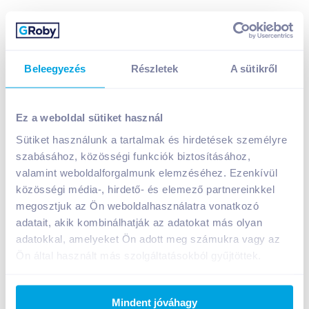
Beleegyezés
Részletek
A sütikről
Ez a weboldal sütiket használ
Sütiket használunk a tartalmak és hirdetések személyre
Póréhagyma (darab)
szabásához, közösségi funkciók biztosításához,
559
Ft /
db
valamint weboldalforgalmunk elemzéséhez. Ezenkívül
közösségi média-, hirdető- és elemező partnereinkkel
Egységár:
559
Ft /
darab
Nettó eladási ár:
440
Ft /
db
(
27
% áfa)
megosztjuk az Ön weboldalhasználatra vonatkozó
adatait, akik kombinálhatják az adatokat más olyan
adatokkal, amelyeket Ön adott meg számukra vagy az
Kosárba
Kosárba
Ön által használt más szolgáltatásokból gyűjtöttek.
Mindent jóváhagy