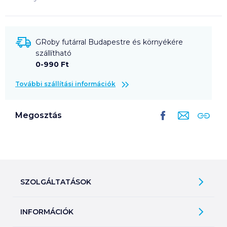
GRoby futárral Budapestre és környékére
szállítható
0-990 Ft
További szállítási információk
Megosztás
SZOLGÁLTATÁSOK
Ajándékkosarak
INFORMÁCIÓK
Árfigyelő
Áruházunk működése