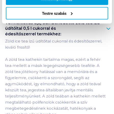
Bevásárlólistához adom
Értesíts, ha olcsóbb!
Testre szabás
Termékleírás a(z)
San Benedetto zöld tea ízű
üdítőital 0,5 l cukorral és
édesítőszerrel
termékhez:
Zöld ice tea ízű üdítőital cukorral és édesítőszerrel,
kiváló frissítő!
A zöld tea kathekin tartalma magas, ezért a fehér
tea mellett a másik legegészségesebb teaféle. A
zöld tea jótékony hatással van a memóriára és a
figyelemre, csökkenti a szorongást, segíti az
agyműködést, így elmondható, hogy a zöld teával
készült tea, jegestea általában javítja mentális
teljesítményünket. A zöld teában a kathekin mellett
megtalálható polifenolok csökkentik a szív
megbetegedésének kockázatát, hatékonyak a