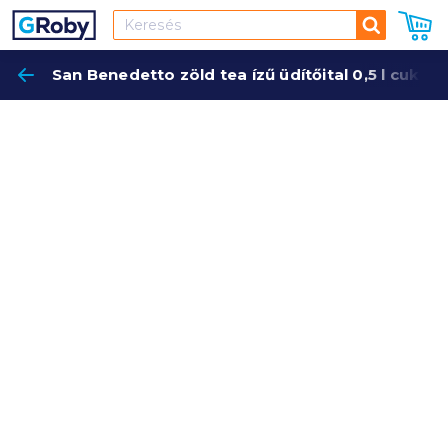
Keresés
San Benedetto zöld tea ízű üdítőital 0,5 l cukorr
Keres