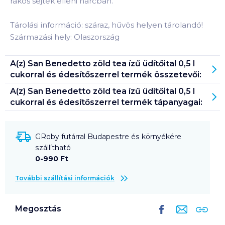
rákos sejtek elleni harcban.
Tárolási információ: száraz, hűvös helyen tárolandó!
Származási hely: Olaszország
A(z)
San Benedetto zöld tea ízű üdítőital 0,5 l
cukorral és édesítőszerrel
termék összetevői:
A(z)
San Benedetto zöld tea ízű üdítőital 0,5 l
cukorral és édesítőszerrel
termék tápanyagai:
GRoby futárral Budapestre és környékére
szállítható
0-990 Ft
További szállítási információk
Megosztás