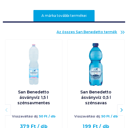
A márka további termékei
Az összes
San Benedetto
termék
San Benedetto
San Benedetto
ásványvíz 1,5 l
ásványvíz 0,5 l
szénsavmentes
szénsavas
Visszaváltási díj:
50
Ft
/
db
Visszaváltási díj:
50
Ft
/
db
379
Ft /
db
199
Ft /
db