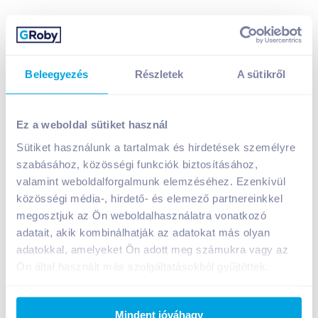
Beleegyezés
Részletek
A sütikről
San Benedetto zöld tea ízű üdítőital 0,5 l cukorral és
édesítőszerrel
Ez a weboldal sütiket használ
399
Ft /
db
Sütiket használunk a tartalmak és hirdetések személyre
Egységár:
798
Ft /
liter
szabásához, közösségi funkciók biztosításához,
Nettó eladási ár:
314
Ft /
db
(
27
% áfa)
valamint weboldalforgalmunk elemzéséhez. Ezenkívül
közösségi média-, hirdető- és elemező partnereinkkel
Kosárba
Kosárba
megosztjuk az Ön weboldalhasználatra vonatkozó
adatait, akik kombinálhatják az adatokat más olyan
adatokkal, amelyeket Ön adott meg számukra vagy az
Ön által használt más szolgáltatásokból gyűjtöttek.
A termék megszűnt
Mindent jóváhagy