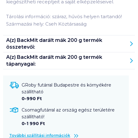
kiegészítheti receptjeit a saját elképzeléseivel.
Tárolási információ: száraz, hűvös helyen tartandó!
Származási hely: Cseh Köztársaság
A(z)
BackMit darált mák 200 g
termék
összetevői:
A(z)
BackMit darált mák 200 g
termék
tápanyagai:
GRoby futárral Budapestre és környékére
szállítható
0-990 Ft
Csomagfutárral az ország egész területére
szállítható!
0-1 990 Ft
További szállítási információk