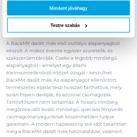
Bevásárlólistához adom
Értesíts, ha olcsóbb!
Mindent jóváhagy
Testre szabás
Termékleírás a(z)
BackMit darált mák 200
g
termékhez:
A BackMit darált mák első osztályú alapanyagból
készült. A mákot évente egyszer szüretelik, és
szakszerűen tárolják. Csakis a legjobb minőségű
alapanyagból - amelyet egy állami
élelmiszerellenőrző intézet vizsgál - készülhet
BackMit darált mák. Az alapanyagot ellenőrzött,
természetes eljárás teszi hosszan tarthatóvá, mely
során frissen darálják, és azonnal csomagolják.
Tartósítószert nem tartalmaz. A hosszú minőség-
megőrzési időt kiváló minőségű, speciális fényvédő
csomagolóanyagunknak köszönhetően tudjuk
garantálni. A modern háziasszony sok időt takaríthat
meg a BackMit darált mák használatával, valamint