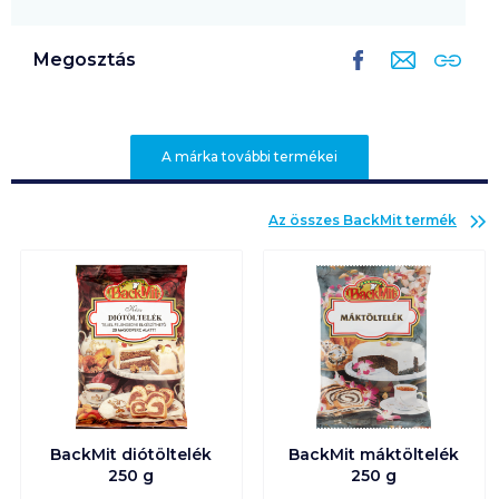
Megosztás
A márka további termékei
Az összes
BackMit
termék
BackMit diótöltelék
BackMit máktöltelék
250 g
250 g