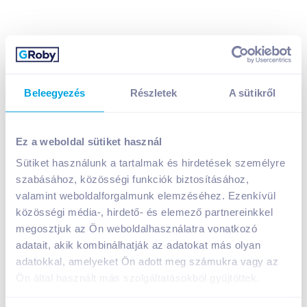
Beleegyezés
Részletek
A sütikről
BackMit darált mák 200 g
799
Ft /
db
Ez a weboldal sütiket használ
Egységár:
3 995
Ft /
kg
Nettó eladási ár:
629
Ft /
db
(
27
% áfa)
Sütiket használunk a tartalmak és hirdetések személyre
szabásához, közösségi funkciók biztosításához,
valamint weboldalforgalmunk elemzéséhez. Ezenkívül
Kosárba
Kosárba
közösségi média-, hirdető- és elemező partnereinkkel
megosztjuk az Ön weboldalhasználatra vonatkozó
adatait, akik kombinálhatják az adatokat más olyan
1 karton = 25 db
+1 karton a kosárba
adatokkal, amelyeket Ön adott meg számukra vagy az
Ön által használt más szolgáltatásokból gyűjtöttek.