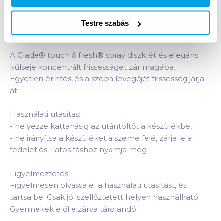
szökellő jegyeiben és a mézédes, nedvdús körte
párájában úszik, amelyet a gyöngyvirág és a krémes
Testre szabás
pézsma tesz ellenállhatatlanná.
A Glade® touch & fresh® spray diszkrét és elegáns
külseje koncentrált frissességet zár magába.
Egyetlen érintés, és a szoba levegőjét frissesség járja
át.
Használati utasítás:
-
helyezze kattanásig az utántöltőt a készülékbe,
-
ne irányítsa a készüléket a szeme felé, zárja le a
fedelet és illatosításhoz nyomja meg.
Figyelmeztetés!
Figyelmesen olvassa el a használati utasítást, és
tartsa be. Csak jól szellőztetett helyen használható.
Gyermekek elől elzárva tárolandó.