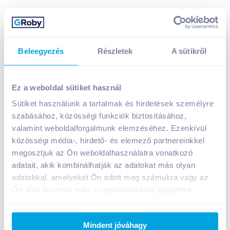
Beleegyezés
Részletek
A sütikről
Glade Touch & Fresh Muguet légfrissítő minispray 10
ml gyöngyvirág
Ez a weboldal sütiket használ
A termék jelenleg nem elérhető
Sütiket használunk a tartalmak és hirdetések személyre
szabásához, közösségi funkciók biztosításához,
valamint weboldalforgalmunk elemzéséhez. Ezenkívül
Bevásárlólistához adom
Értesíts, ha olcsóbb!
közösségi média-, hirdető- és elemező partnereinkkel
megosztjuk az Ön weboldalhasználatra vonatkozó
adatait, akik kombinálhatják az adatokat más olyan
Termékleírás a(z)
Glade Touch & Fresh Muguet
adatokkal, amelyeket Ön adott meg számukra vagy az
légfrissítő minispray 10 ml
Ön által használt más szolgáltatásokból gyűjtöttek.
gyöngyvirág
termékhez:
Koncentrált aeroszolos légfrissítő.
Mindent jóváhagy
Micsoda gyönyőrű nap! A világ a jácint világos,