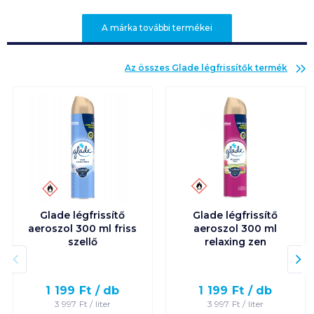
A márka további termékei
Az összes
Glade légfrissítők
termék
Glade légfrissítő
Glade légfrissítő
aeroszol 300 ml friss
aeroszol 300 ml
szellő
relaxing zen
1 199
Ft /
db
1 199
Ft /
db
3 997
Ft /
liter
3 997
Ft /
liter