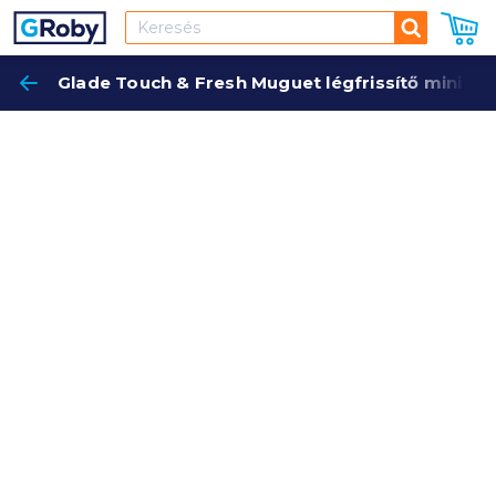
Keresés
Glade Touch & Fresh Muguet légfrissítő minispr
Keres