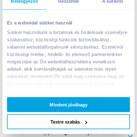
Beleegyezés
Részletek
A sütikről
Schogetten tejcsokoládé 100 g mogyorós
Ez a weboldal sütiket használ
969
Ft /
db
Sütiket használunk a tartalmak és hirdetések személyre
Egységár:
9 690
Ft /
kg
szabásához, közösségi funkciók biztosításához,
Nettó eladási ár:
763
Ft /
db
(
27
% áfa)
valamint weboldalforgalmunk elemzéséhez. Ezenkívül
közösségi média-, hirdető- és elemező partnereinkkel
Kosárba
Kosárba
megosztjuk az Ön weboldalhasználatra vonatkozó
adatait, akik kombinálhatják az adatokat más olyan
adatokkal, amelyeket Ön adott meg számukra vagy az
1 karton = 15 db
Ön által használt más szolgáltatásokból gyűjtöttek.
+1 karton a kosárba
Mindent jóváhagy
Bevásárlólistához adom
Értesíts, ha olcsóbb!
Testre szabás
Termékleírás a(z)
Schogetten tejcsokoládé 100