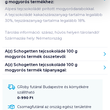
g mogyorós
termékhez:
Alpesi tejcsokoládé pirított mogyoródarabokkal.
A tejcsokoládé kakaószárazanyag-tartalma legalább
30%, tejszárazanyag-tartalma legalább 18%.
Tárolási információ: száraz, hűvös helyen tárolandó!
Származási hely: Németország
A(z)
Schogetten tejcsokoládé 100 g
mogyorós
termék összetevői:
A(z)
Schogetten tejcsokoládé 100 g
mogyorós
termék tápanyagai:
GRoby futárral Budapestre és környékére
szállítható
0-990 Ft
Csomagfutárral az ország egész területére