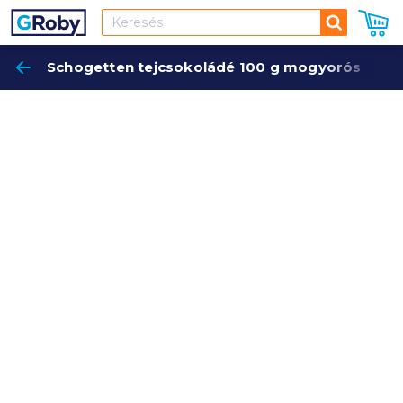
Keresés
Schogetten tejcsokoládé 100 g mogyorós
Keres