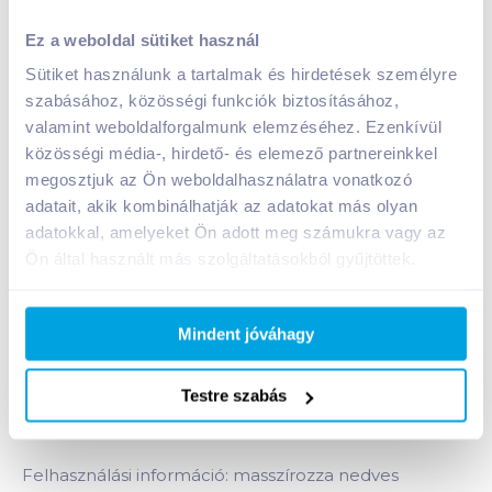
Schauma hajsampon 250 ml szőkített ősz hajra
Ez a weboldal sütiket használ
A termék megszűnt
Sütiket használunk a tartalmak és hirdetések személyre
szabásához, közösségi funkciók biztosításához,
valamint weboldalforgalmunk elemzéséhez. Ezenkívül
Bevásárlólistához adom
Értesíts, ha olcsóbb!
közösségi média-, hirdető- és elemező partnereinkkel
megosztjuk az Ön weboldalhasználatra vonatkozó
adatait, akik kombinálhatják az adatokat más olyan
adatokkal, amelyeket Ön adott meg számukra vagy az
Termékleírás a(z)
Schauma hajsampon 250 ml
Ön által használt más szolgáltatásokból gyűjtöttek.
szőkített ősz hajra
termékhez:
Kifutó termék, elérhető a készlet erejéig!
Mindent jóváhagy
A Schauma hamvas csillogás sampon
színpigmenteket tartalmazó sárga hatás elleni
formulája semlegesíti a szőkített vagy ősz haj sárga
Testre szabás
tónusát. Szilikonmentes.
Felhasználási információ: masszírozza nedves