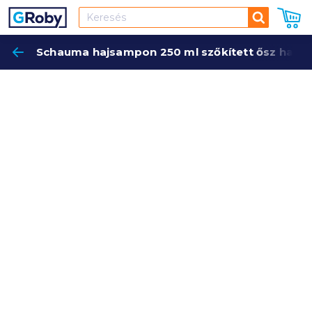
Keresés
Schauma hajsampon 250 ml szőkített ősz hajra
Keres