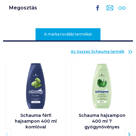
Megosztás
A márka további termékei
Az összes
Schauma
termék
Schauma férfi
Schauma hajsampon
hajsampon 400 ml
400 ml 7
komlóval
gyógynövényes