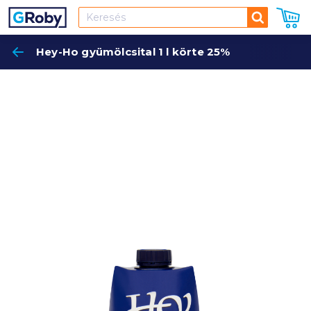
Keresés
Hey-Ho gyümölcsital 1 l körte 25%
Keres