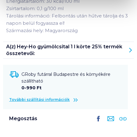
Energiatartalom: 30 kcal/100 ml
Zsírtartalom: 0,1 g/100 ml
Tárolási információ: Felbontás után hűtve tárolja és 3
napon belül fogyassza el!
Származási hely: Magyarország
A(z)
Hey-Ho gyümölcsital 1 l körte 25%
termék
összetevői:
GRoby futárral Budapestre és környékére
szállítható
0-990 Ft
További szállítási információk
Megosztás