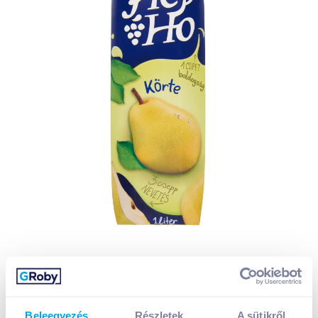
Beleegyezés
Részletek
A sütikről