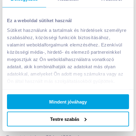
Ez a weboldal sütiket használ
Sütiket használunk a tartalmak és hirdetések személyre
szabásához, közösségi funkciók biztosításához,
Hey-Ho gyümölcsital 1 l körte 25%
valamint weboldalforgalmunk elemzéséhez. Ezenkívül
A termék jelenleg nem elérhető
közösségi média-, hirdető- és elemező partnereinkkel
megosztjuk az Ön weboldalhasználatra vonatkozó
adatait, akik kombinálhatják az adatokat más olyan
adatokkal, amelyeket Ön adott meg számukra vagy az
Bevásárlólistához adom
Értesíts, ha olcsóbb!
Ön által használt más szolgáltatásokból gyűjtöttek.
Termékleírás a(z)
Hey-Ho gyümölcsital 1 l körte
Mindent jóváhagy
25%
termékhez:
Hey-Ho körteital 25% gyümölcstartalommal,
Testre szabás
cukorral és édesítőszerrel.