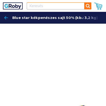
Keresés
Blue star kékpenészes sajt 50% (kb.: 3,2 kg)
Keres