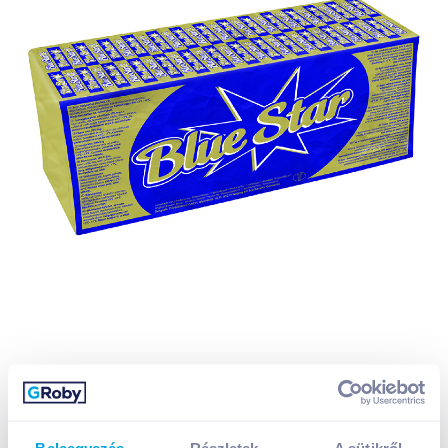
Beleegyezés
Részletek
A sütikről