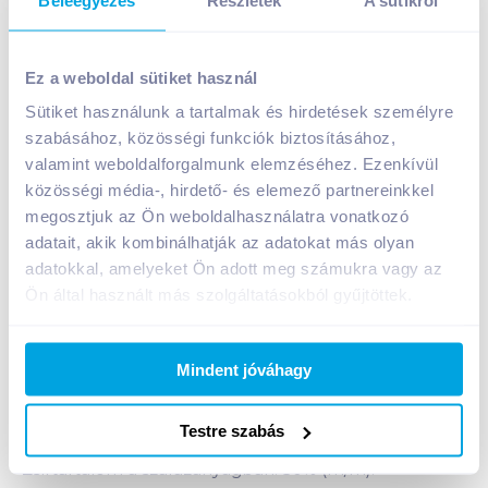
Ez a weboldal sütiket használ
Sütiket használunk a tartalmak és hirdetések személyre
szabásához, közösségi funkciók biztosításához,
Blue star kékpenészes sajt 50% (kb.: 3,2 kg)
valamint weboldalforgalmunk elemzéséhez. Ezenkívül
A termék jelenleg nem elérhető
közösségi média-, hirdető- és elemező partnereinkkel
megosztjuk az Ön weboldalhasználatra vonatkozó
adatait, akik kombinálhatják az adatokat más olyan
adatokkal, amelyeket Ön adott meg számukra vagy az
Bevásárlólistához adom
Értesíts, ha olcsóbb!
Ön által használt más szolgáltatásokból gyűjtöttek.
Termékleírás a(z)
Blue star kékpenészes sajt
Mindent jóváhagy
50% (kb.: 3,2 kg)
termékhez:
Bergrader Blue star minőségi, nemespenészekkel
Testre szabás
érő, félkemény, zsíros kéksajt.
Zsírtartalom a szárazanyagban: 50% (m/m).