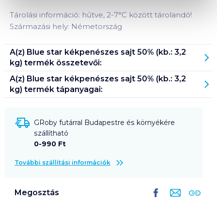
Tárolási információ: hűtve, 2-7°C között tárolandó!
Származási hely: Németország
A(z)
Blue star kékpenészes sajt 50% (kb.: 3,2
kg)
termék összetevői:
A(z)
Blue star kékpenészes sajt 50% (kb.: 3,2
kg)
termék tápanyagai:
GRoby futárral Budapestre és környékére
szállítható
0-990 Ft
További szállítási információk
Megosztás