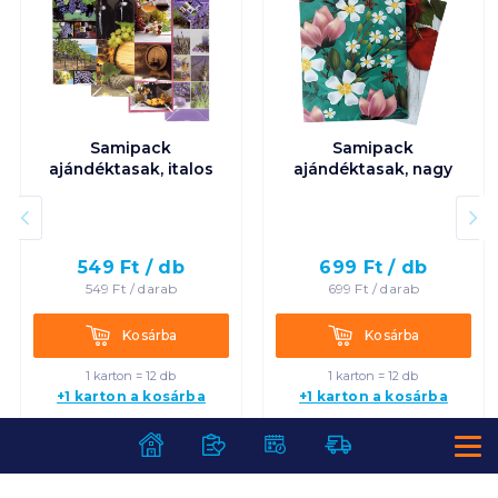
Samipack
Samipack
ajándéktasak, italos
ajándéktasak, nagy
549
Ft /
db
699
Ft /
db
549
Ft /
darab
699
Ft /
darab
Kosárba
Kosárba
Kosárba
Kosárba
1 karton = 12 db
1 karton = 12 db
+1 karton a kosárba
+1 karton a kosárba