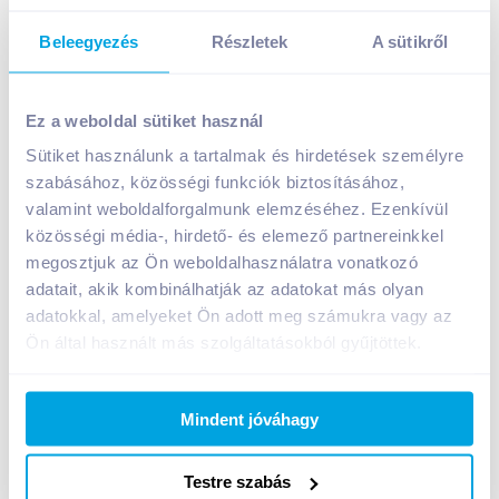
Beleegyezés
Részletek
A sütikről
Ez a weboldal sütiket használ
Sütiket használunk a tartalmak és hirdetések személyre
Samipack ajándéktasak, közepes
szabásához, közösségi funkciók biztosításához,
valamint weboldalforgalmunk elemzéséhez. Ezenkívül
499
Ft /
db
közösségi média-, hirdető- és elemező partnereinkkel
Egységár:
499
Ft /
darab
megosztjuk az Ön weboldalhasználatra vonatkozó
Nettó eladási ár:
393
Ft /
db
(
27
% áfa)
adatait, akik kombinálhatják az adatokat más olyan
adatokkal, amelyeket Ön adott meg számukra vagy az
Kosárba
Ön által használt más szolgáltatásokból gyűjtöttek.
Kosárba
1 karton = 12 db
Mindent jóváhagy
+1 karton a kosárba
Testre szabás