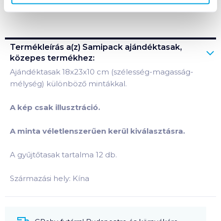
Bevásárlólistához adom
Értesíts, ha olcsóbb!
Termékleírás a(z)
Samipack ajándéktasak,
közepes
termékhez:
Ajándéktasak 18x23x10 cm (szélesség-magasság-
mélység) különböző mintákkal.
A kép csak illusztráció.
A minta véletlenszerűen kerül kiválasztásra.
A gyűjtőtasak tartalma 12 db.
Származási hely: Kína