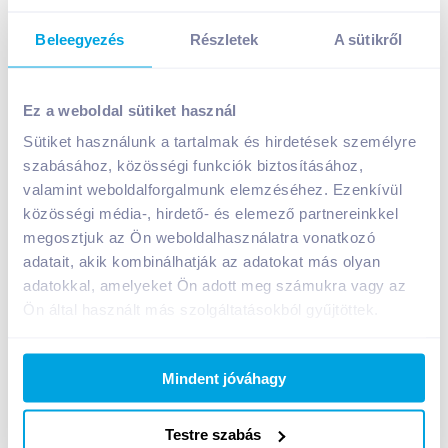
Beleegyezés
Részletek
A sütikről
The Bridge bio zabital 1 l
849
Ft /
db
Ez a weboldal sütiket használ
Egységár:
849
Ft /
liter
Sütiket használunk a tartalmak és hirdetések személyre
Nettó eladási ár:
669
Ft /
db
(
27
% áfa)
szabásához, közösségi funkciók biztosításához,
valamint weboldalforgalmunk elemzéséhez. Ezenkívül
közösségi média-, hirdető- és elemező partnereinkkel
Kosárba
Kosárba
megosztjuk az Ön weboldalhasználatra vonatkozó
adatait, akik kombinálhatják az adatokat más olyan
1 karton = 12 db
adatokkal, amelyeket Ön adott meg számukra vagy az
+1 karton a kosárba
Ön által használt más szolgáltatásokból gyűjtöttek.
Mindent jóváhagy
Bevásárlólistához adom
Értesíts, ha olcsóbb!
Testre szabás