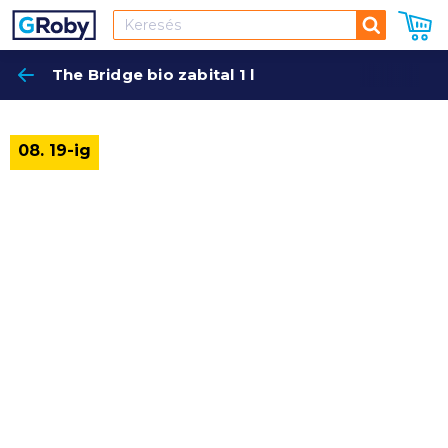
Keresés
The Bridge bio zabital 1 l
Keres
08. 19-ig