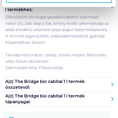
Termékleírás a(z)
The Bridge bio zabital 1
l
termékhez:
Ellenőrzött ökológiai gazdálkodásból származó
natúr ízű, zab alapú ital, amely kiváló alternatívája az
állati eredetű valamint szója alapú tejtermékeknek.
A termék egyedülálló, szabadalmaztatott gyártási
folyamatban készül.
Tárolási információ: száraz, hűvös helyen, felbontás
után hűtve tárolandó!
Származási hely: Olaszország
A(z)
The Bridge bio zabital 1 l
termék
összetevői:
A(z)
The Bridge bio zabital 1 l
termék
tápanyagai: