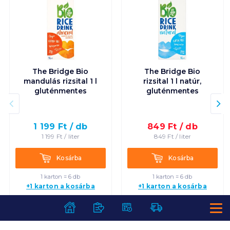
The Bridge Bio
The Bridge Bio
mandulás rizsital 1 l
rizsital 1 l natúr,
gluténmentes
gluténmentes
1 199
Ft /
db
849
Ft /
db
1 199
Ft /
liter
849
Ft /
liter
Kosárba
Kosárba
Kosárba
Kosárba
1 karton = 6 db
1 karton = 6 db
+1 karton a kosárba
+1 karton a kosárba