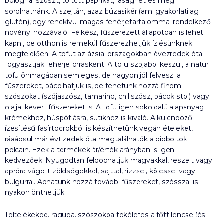
bolognai szószt, töltött paprikát, lasagnét és még
sorolhatnánk. A szejtán, azaz búzasikér (ami gyakorlatilag
glutén), egy rendkívül magas fehérjetartalommal rendelkező
növényi hozzávaló. Félkész, fűszerezett állapotban is lehet
kapni, de otthon is remekül fűszerezhetjük ízlésünknek
megfelelően. A tofut az ázsiai országokban évezredek óta
fogyasztják fehérjeforrásként. A tofu szójából készül, a natúr
tofu önmagában semleges, de nagyon jól felveszi a
fűszereket, pácolhatjuk is, de tehetünk hozzá finom
szószokat (szójaszósz, tamarind, chiliszósz, pácok stb.) vagy
olajjal kevert fűszereket is. A tofu igen sokoldalú alapanyag
krémekhez, húspótlásra, sütikhez is kiváló. A különböző
ízesítésű fasírtporokból is készíthetünk vegán ételeket,
ráaádsul már évtizedek óta megtalálhatók a bioboltok
polcain. Ezek a termékek ár/érték arányban is igen
kedvezőek. Nyugodtan feldobhatjuk magvakkal, reszelt vagy
apróra vágott zöldségekkel, sajttal, rizzsel, kölessel vagy
bulgurral. Adhatunk hozzá további fűszereket, szósszal is
nyakon önthetjük.
Töltelékekbe, raguba, szószokba tökéletes a főtt lencse (és