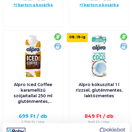
+1 karton a kosárba
+1 karton a kosárba
gluténmentes
glu
08. 19
-ig
laktózmentes
lak
Alpro Iced Coffee
Alpro kókuszital 1 l
karamellízű
rizzsel, gluténmentes,
szójaitallal 250 ml
laktózmentes
gluténmentes,
laktózmentes
699
Ft /
db
849
Ft /
db
2 796
Ft /
liter
849
Ft /
liter