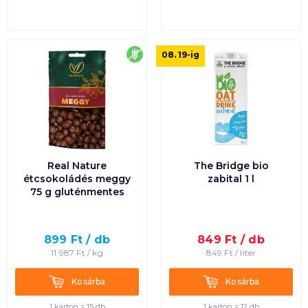
gluténmentes
08. 19
-ig
Real Nature
The Bridge bio
étcsokoládés meggy
zabital 1 l
75 g gluténmentes
899
Ft /
db
849
Ft /
db
11 987
Ft /
kg
849
Ft /
liter
Kosárba
Kosárba
Kosárba
Kosárba
1 karton = 15 db
1 karton = 12 db