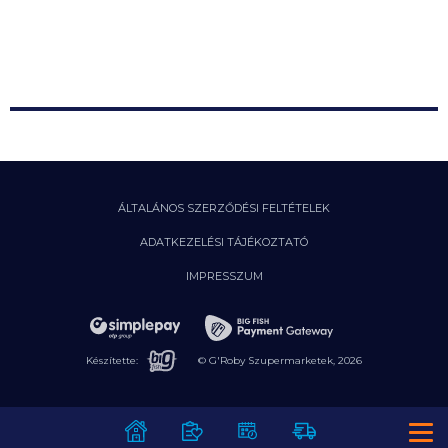
Szavatosság, reklamáció
2026. 06. 23.
Termékvisszahívás
További hírek a GRoby Blog-on
ÁLTALÁNOS SZERZŐDÉSI FELTÉTELEK
ADATKEZELÉSI TÁJÉKOZTATÓ
IMPRESSZUM
Készítette:
© G'Roby Szupermarketek,
2026