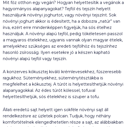
Mit főz otthon egy vegán? Hogyan helyettesítik a vegánok a
hagyományos alapanyagokat? Tejföl és tejszín helyett
használjunk növényi joghurtot, vagy növényi tejszínt. Sok
növényi joghurt akkor is édesített, ha a dobozra „natúr” van
írva, ezért erre mindenképpen figyeljük, ha sós ételhez
használjuk. A növényi alapú tejföl, pedig tökéletesen passzol
a magyaros ételekhez, ugyanis vannak olyan magyar ételek,
amelyekhez szükséges az eredeti tejfölhöz és tejszínhez
hasonló zsírosság. Ilyen esetekre jó a készen kapható
növényi alapú tejföl vagy tejszín.
A konzerves kókusztej kiváló krémlevesekhez, fűszeresebb
ragukhoz. Süteményekhez, süteménytésztákba is
megfelelhet a kókusztej. A túrót is helyettesíthetjük növényi
alapanyagokkal. Az édes túrót kölessel, tofuval
helyettesíthetjük, sós ételekhez is szuper a tofu.
Állati eredetű sajt helyett igen sokféle növényi sajt áll
rendelkezésre az üzletek polcain. Tudjuk, hogy néhány
komfortételnek elengedhetetlen része a sajt, az alábbiakban