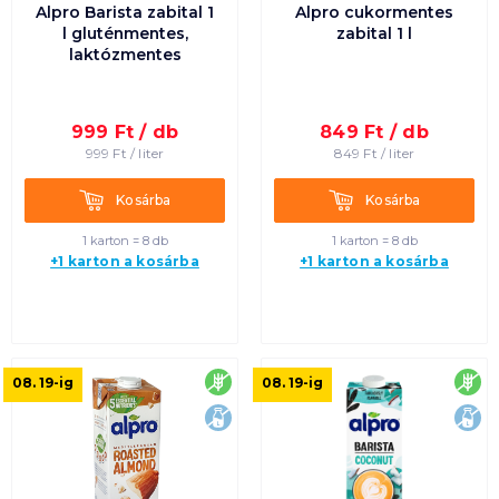
Alpro Barista zabital 1
Alpro cukormentes
l gluténmentes,
zabital 1 l
laktózmentes
999
Ft /
db
849
Ft /
db
999
Ft /
liter
849
Ft /
liter
Kosárba
Kosárba
Kosárba
Kosárba
1 karton = 8 db
1 karton = 8 db
+1 karton a kosárba
+1 karton a kosárba
gluténmentes
glu
08. 19
-ig
08. 19
-ig
laktózmentes
lak