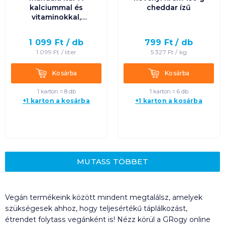
kalciummal és
cheddar ízű
vitaminokkal,
gluténmentes,
laktózmentes
1 099
Ft /
db
799
Ft /
db
1 099
Ft /
liter
5 327
Ft /
kg
Kosárba
Kosárba
Kosárba
Kosárba
1 karton = 8 db
1 karton = 6 db
+1 karton a kosárba
+1 karton a kosárba
MUTASS TÖBBET
Vegán termékeink között mindent megtalálsz, amelyek
szükségesek ahhoz, hogy teljesértékű táplálkozást,
étrendet folytass vegánként is! Nézz körül a GRogy online