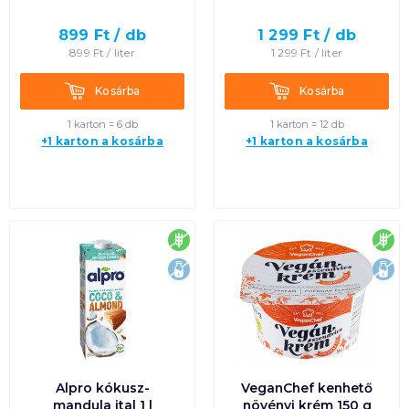
laktózmentes
899
Ft /
db
1 299
Ft /
db
899
Ft /
liter
1 299
Ft /
liter
Kosárba
Kosárba
Kosárba
Kosárba
1 karton = 6 db
1 karton = 12 db
+1 karton a kosárba
+1 karton a kosárba
gluténmentes
glu
laktózmentes
lak
Alpro kókusz-
VeganChef kenhető
mandula ital 1 l
növényi krém 150 g