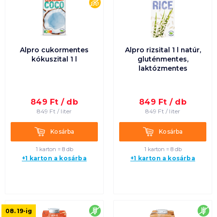
cukormentes
Alpro cukormentes
Alpro rizsital 1 l natúr,
kókuszital 1 l
gluténmentes,
laktózmentes
849
Ft /
db
849
Ft /
db
849
Ft /
liter
849
Ft /
liter
Kosárba
Kosárba
Kosárba
Kosárba
1 karton = 8 db
1 karton = 8 db
+1 karton a kosárba
+1 karton a kosárba
gluténmentes
glu
08. 19
-ig