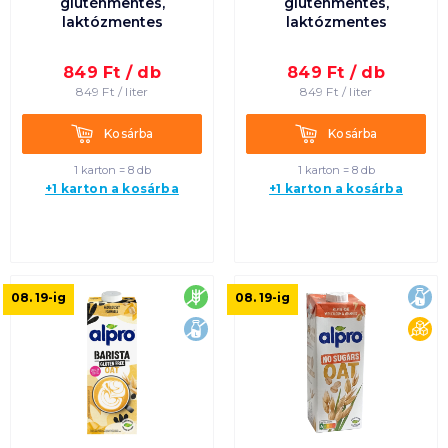
gluténmentes,
gluténmentes,
laktózmentes
laktózmentes
849
Ft /
db
849
Ft /
db
849
Ft /
liter
849
Ft /
liter
Kosárba
Kosárba
Kosárba
Kosárba
1 karton = 8 db
1 karton = 8 db
+1 karton a kosárba
+1 karton a kosárba
gluténmentes
lak
08. 19
-ig
08. 19
-ig
laktózmentes
cu