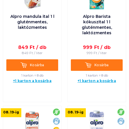
Alpro mandula ital 1 l
Alpro Barista
gluténmentes,
kókuszital 1 l
laktózmentes
gluténmentes,
laktózmentes
849
Ft /
db
999
Ft /
db
849
Ft /
liter
999
Ft /
liter
Kosárba
Kosárba
Kosárba
Kosárba
1 karton = 8 db
1 karton = 8 db
+1 karton a kosárba
+1 karton a kosárba
gluténmentes
glu
08. 19
-ig
08. 19
-ig
laktózmentes
lak