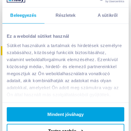
Kosárba
Kosárba
Kosárba
Kosárba
1 karton = 15 db
1 karton = 8 db
Beleegyezés
Részletek
A sütikről
+1 karton a kosárba
+1 karton a kosárba
Ez a weboldal sütiket használ
Sütiket használunk a tartalmak és hirdetések személyre
laktózmentes
lak
08. 31
-ig
szabásához, közösségi funkciók biztosításához,
cukormentes
valamint weboldalforgalmunk elemzéséhez. Ezenkívül
közösségi média-, hirdető- és elemező partnereinkkel
megosztjuk az Ön weboldalhasználatra vonatkozó
adatait, akik kombinálhatják az adatokat más olyan
adatokkal, amelyeket Ön adott meg számukra vagy az
Ön által használt más szolgáltatásokból gyűjtöttek.
Joya Barista
Alpro zabital 1 l
mandulaital 1 l
laktózmentes
laktózmentes
Mindent jóváhagy
899
Ft /
db
1 099
Ft /
db
Testre szabás