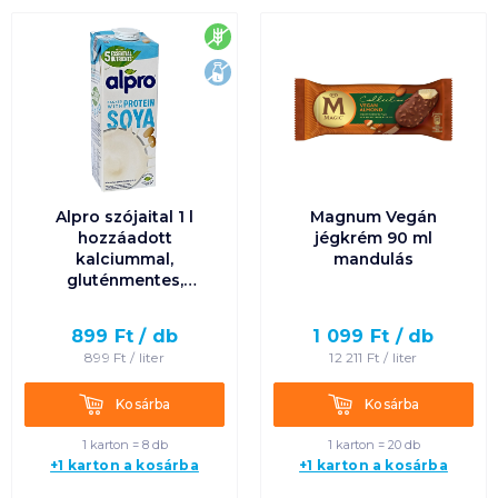
gluténmentes
laktózmentes
Alpro szójaital 1 l
Magnum Vegán
hozzáadott
jégkrém 90 ml
kalciummal,
mandulás
gluténmentes,
laktózmentes
899
Ft /
db
1 099
Ft /
db
899
Ft /
liter
12 211
Ft /
liter
Kosárba
Kosárba
Kosárba
Kosárba
1 karton = 8 db
1 karton = 20 db
+1 karton a kosárba
+1 karton a kosárba