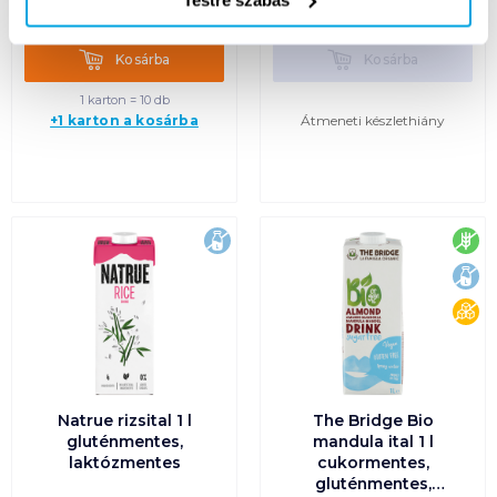
899
Ft /
liter
1 099
Ft /
liter
Kosárba
Kosárba
Kosárba
Kosárba
1 karton = 10 db
Átmeneti készlethiány
+1 karton a kosárba
laktózmentes
glu
lak
cu
Natrue rizsital 1 l
The Bridge Bio
gluténmentes,
mandula ital 1 l
laktózmentes
cukormentes,
gluténmentes,