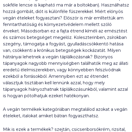
sokféle lencse is kapható ma már a boltokban). Használhatsz
hozzá gombát, diót is különféle fűszerekkel. Miért előnyös
vegán ételeket fogyasztani? Először is már említettük am
fenntarthatóság és környezetvédelem mellett szóló
érveket. Másodsorban ez a fajta étrend kíméli az emésztést
és számos betegséget megelőz. Koleszterinben, zsírokban
szegény, támogatja a fogyást, gyulladáscsökkentő hatása
van, csökkenti a krónikus betegségek kockázatát. Milyen
hátrányai lehetnek a vegán táplálkozásnak? Bizonyos
tápanyagok nagyobb mennyiségben találhatók meg az állati
eredetű élelmiszerekben, vagy könnyebben felszívódnak
ezekből a forrásokból. Amennyiben ezt az étrendet
választjuk tisztában kell lennünk azzal, hogy mely
tápanyagok hiányozhatnak táplálkozásunkból, valamint azzal
is hogyan pótolhatjuk ezeket hatékonyan.
A vegán termékek kategóriában megtalálod azokat a vegán
ételeket, italokat amiket bátran fogyaszthatsz.
Mik is ezek a termékek? szejtán, csicseriborsókrém, rizsital,