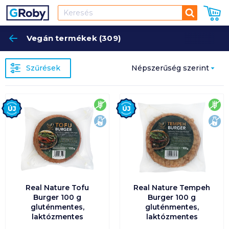
Keresés
Vegán termékek (309)
Keres
Szűrések
Népszerűség szerint
Népszerűség szerint
Új
Új
gluténmentes
glu
laktózmentes
lak
Ár szerint növekvő
Ár szerint csökkenő
Egységár szerint
növekvő
Real Nature Tofu
Real Nature Tempeh
Burger 100 g
Burger 100 g
gluténmentes,
gluténmentes,
Egységár szerint
laktózmentes
laktózmentes
csökkenő