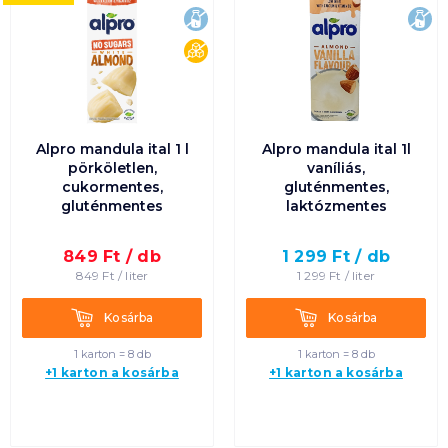
laktózmentes
lak
cukormentes
Alpro mandula ital 1 l
Alpro mandula ital 1l
pörköletlen,
vaníliás,
cukormentes,
gluténmentes,
gluténmentes
laktózmentes
849
Ft /
db
1 299
Ft /
db
849
Ft /
liter
1 299
Ft /
liter
Kosárba
Kosárba
Kosárba
Kosárba
1 karton = 8 db
1 karton = 8 db
+1 karton a kosárba
+1 karton a kosárba