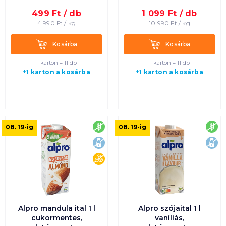
499
Ft /
db
1 099
Ft /
db
Termék neve A-Z
4 990
Ft /
kg
10 990
Ft /
kg
Termék neve Z-A
Kosárba
Kosárba
Kosárba
Kosárba
1 karton = 11 db
1 karton = 11 db
+1 karton a kosárba
+1 karton a kosárba
gluténmentes
glu
08. 19
-ig
08. 19
-ig
laktózmentes
lak
cukormentes
Alpro mandula ital 1 l
Alpro szójaital 1 l
cukormentes,
vaníliás,