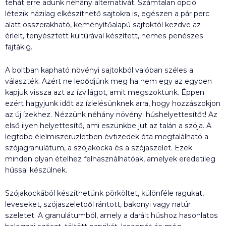
tehát erre adunk néhány alternatívát. Számtalan opció
létezik házilag elkészíthető sajtokra is, egészen a pár perc
alatt összerakható, keményítőalapú sajtoktól kezdve az
érlelt, tenyésztett kultúrával készített, nemes penészes
fajtákig.
A boltban kapható növényi sajtokból valóban széles a
választék. Azért ne lepődjünk meg ha nem egy az egyben
kapjuk vissza azt az ízvilágot, amit megszoktunk. Éppen
ezért hagyjunk időt az ízlelésünknek arra, hogy hozzászokjon
az új ízekhez. Nézzünk néhány növényi húshelyettesítőt! Az
első ilyen helyettesítő, ami eszünkbe jut az talán a szója. A
legtöbb élelmiszerüzletben évtizedek óta megtalálható a
szójagranulátum, a szójakocka és a szójaszelet. Ezek
minden olyan ételhez felhasználhatóak, amelyek eredetileg
hússal készülnek.
Szójakockából készíthetünk pörköltet, különféle ragukat,
leveseket, szójaszeletből rántott, bakonyi vagy natúr
szeletet. A granulátumból, amely a darált húshoz hasonlatos