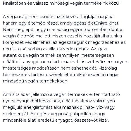
kínálatában és válassz minőségi vegán termékeink közül!
A vegánság nem csupán az étkezést foglalja magába,
hanem egy éltemód része, amely egész életünkre kihat.
Nem meglepő, hogy manapság egyre több ember dönt a
vegán életmód mellett, hiszen ezzel is hozzájárulhatunk a
környezet védelméhez, az egészségünk megőrzéséhez és
nem utolsó sorban az állatok védelméhez. Az igazi,
autentikus vegán termék semmilyen mesterségesen
előállított anyagot nem tartalmazhat, összetevői semmilyen
mesterséges módosításon nem eshetnek át. Kizárólag
természetes tartósítószerek lehetnek ezekben a magas
minőségű vegán termékekben
Ami általában jellemző a vegán termékekre: fenntartható
nyersanyagokból készülnek, előállításukhoz valamilyen
megújuló energiaforrást alkalmaznak pl. nap-, víz- vagy
szélenergiát. Az egész vegánság alappillére, hogy
mindenféle állati eredetű anyagot, összetevőt kizár.