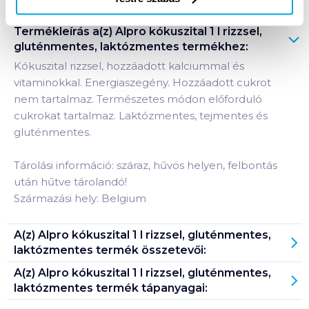
Termékleírás a(z)
Alpro kókuszital 1 l rizzsel,
gluténmentes, laktózmentes
termékhez:
Kókuszital rizzsel, hozzáadott kalciummal és
vitaminokkal. Energiaszegény. Hozzáadott cukrot
nem tartalmaz. Természetes módon előforduló
cukrokat tartalmaz. Laktózmentes, tejmentes és
gluténmentes.
Tárolási információ: száraz, hűvös helyen, felbontás
után hűtve tárolandó!
Származási hely: Belgium
A(z)
Alpro kókuszital 1 l rizzsel, gluténmentes,
laktózmentes
termék összetevői:
A(z)
Alpro kókuszital 1 l rizzsel, gluténmentes,
laktózmentes
termék tápanyagai: