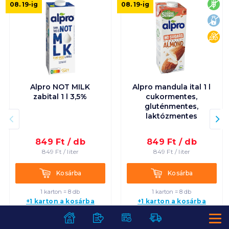
glu
08. 19
-ig
08. 19
-ig
lak
cuk
Alpro NOT MILK
Alpro mandula ital 1 l
zabital 1 l 3,5%
cukormentes,
gluténmentes,
laktózmentes
849
Ft /
db
849
Ft /
db
849
Ft /
liter
849
Ft /
liter
Kosárba
Kosárba
Kosárba
Kosárba
1 karton = 8 db
1 karton = 8 db
+1 karton a kosárba
+1 karton a kosárba