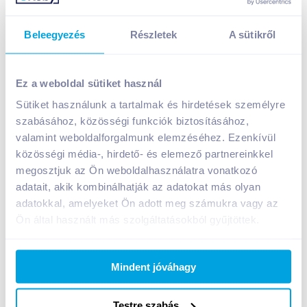
Beleegyezés
Részletek
A sütikről
Alpro kókuszital 1 l rizzsel, gluténmentes,
laktózmentes
Ez a weboldal sütiket használ
849
Ft /
db
Sütiket használunk a tartalmak és hirdetések személyre
Egységár:
849
Ft /
liter
szabásához, közösségi funkciók biztosításához,
Nettó eladási ár:
669
Ft /
db
(
27
% áfa)
valamint weboldalforgalmunk elemzéséhez. Ezenkívül
közösségi média-, hirdető- és elemező partnereinkkel
megosztjuk az Ön weboldalhasználatra vonatkozó
Kosárba
Kosárba
adatait, akik kombinálhatják az adatokat más olyan
adatokkal, amelyeket Ön adott meg számukra vagy az
1 karton = 8 db
Ön által használt más szolgáltatásokból gyűjtöttek.
+1 karton a kosárba
Mindent jóváhagy
Bevásárlólistához adom
Értesíts, ha olcsóbb!
Testre szabás