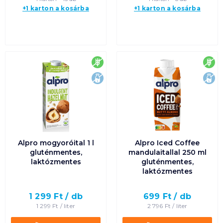
+1 karton a kosárba
+1 karton a kosárba
gluténmentes
glu
laktózmentes
lak
Alpro mogyoróital 1 l
Alpro Iced Coffee
gluténmentes,
mandulaitallal 250 ml
laktózmentes
gluténmentes,
laktózmentes
1 299
Ft /
db
699
Ft /
db
1 299
Ft /
liter
2 796
Ft /
liter