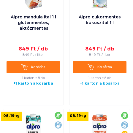
Alpro mandula ital 1 l
Alpro cukormentes
gluténmentes,
kókuszital 1 l
laktózmentes
849
Ft /
db
849
Ft /
db
849
Ft /
liter
849
Ft /
liter
Kosárba
Kosárba
Kosárba
Kosárba
1 karton = 8 db
1 karton = 8 db
+1 karton a kosárba
+1 karton a kosárba
gluténmentes
glu
08. 19
-ig
08. 19
-ig
laktózmentes
lak