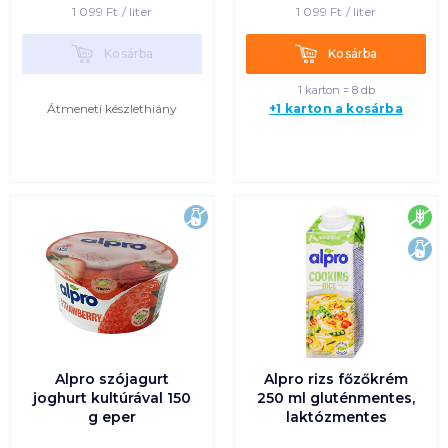
1 099
Ft /
liter
1 099
Ft /
liter
Kosárba
Kosárba
Kosárba
Kosárba
1 karton = 8 db
Átmeneti készlethiány
+1 karton a kosárba
laktózmentes
glu
lak
Alpro szójagurt
Alpro rizs főzőkrém
joghurt kultúrával 150
250 ml gluténmentes,
g eper
laktózmentes