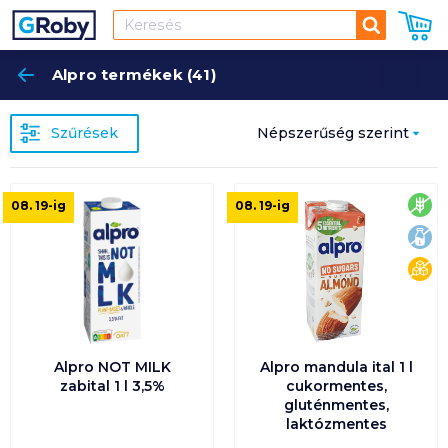
Keresés
Alpro termékek (41)
Keres
Szűrések
Népszerűség szerint
Népszerűség szerint
glu
08. 19
-ig
08. 19
-ig
lak
Ár szerint növekvő
cu
Ár szerint csökkenő
Egységár szerint
növekvő
Alpro NOT MILK
Alpro mandula ital 1 l
zabital 1 l 3,5%
cukormentes,
gluténmentes,
Egységár szerint
laktózmentes
csökkenő