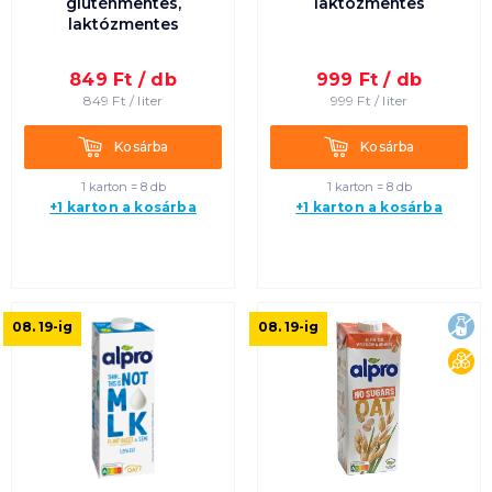
gluténmentes,
laktózmentes
laktózmentes
849
Ft /
db
999
Ft /
db
849
Ft /
liter
999
Ft /
liter
Kosárba
Kosárba
Kosárba
Kosárba
1 karton = 8 db
1 karton = 8 db
+1 karton a kosárba
+1 karton a kosárba
lak
08. 19
-ig
08. 19
-ig
cu