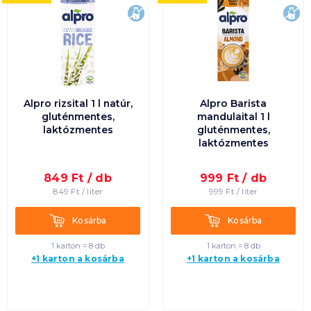
laktózmentes
lak
Alpro rizsital 1 l natúr,
Alpro Barista
gluténmentes,
mandulaital 1 l
laktózmentes
gluténmentes,
laktózmentes
849
Ft /
db
999
Ft /
db
849
Ft /
liter
999
Ft /
liter
Kosárba
Kosárba
Kosárba
Kosárba
1 karton = 8 db
1 karton = 8 db
+1 karton a kosárba
+1 karton a kosárba