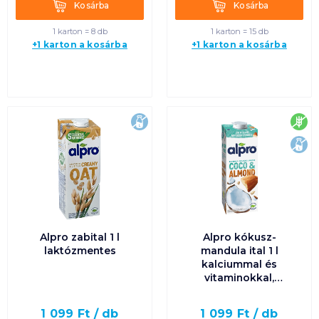
Kosárba
Kosárba
Kosárba
Kosárba
1 karton = 8 db
1 karton = 15 db
+1 karton a kosárba
+1 karton a kosárba
laktózmentes
glu
lak
Alpro zabital 1 l
Alpro kókusz-
laktózmentes
mandula ital 1 l
kalciummal és
vitaminokkal,
gluténmentes,
laktózmentes
1 099
Ft /
db
1 099
Ft /
db