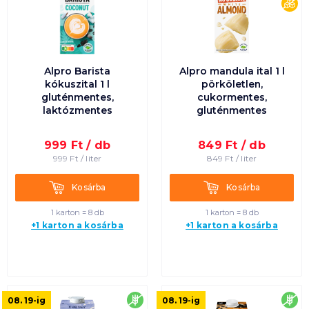
cu
Alpro Barista
Alpro mandula ital 1 l
kókuszital 1 l
pörköletlen,
gluténmentes,
cukormentes,
laktózmentes
gluténmentes
999
Ft /
db
849
Ft /
db
999
Ft /
liter
849
Ft /
liter
Kosárba
Kosárba
Kosárba
Kosárba
1 karton = 8 db
1 karton = 8 db
+1 karton a kosárba
+1 karton a kosárba
gluténmentes
glu
08. 19
-ig
08. 19
-ig