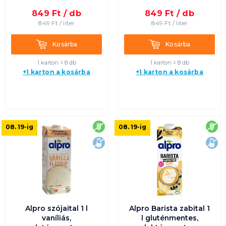
849
Ft /
db
849
Ft /
db
Termék neve A-Z
849
Ft /
liter
849
Ft /
liter
Termék neve Z-A
Kosárba
Kosárba
Kosárba
Kosárba
1 karton = 8 db
1 karton = 8 db
+1 karton a kosárba
+1 karton a kosárba
gluténmentes
glu
08. 19
-ig
08. 19
-ig
laktózmentes
lak
Alpro szójaital 1 l
Alpro Barista zabital 1
vaníliás,
l gluténmentes,