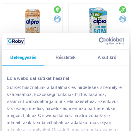
gluténmentes
glu
laktózmentes
lak
Alpro mandula ital 1l
Alpro szójaital 1 l
Beleegyezés
Részletek
A sütikről
vaníliás,
hozzáadott
gluténmentes,
kalciummal,
laktózmentes
gluténmentes,
Ez a weboldal sütiket használ
laktózmentes
Sütiket használunk a tartalmak és hirdetések személyre
1 299
Ft /
db
899
Ft /
db
szabásához, közösségi funkciók biztosításához,
1 299
Ft /
liter
899
Ft /
liter
valamint weboldalforgalmunk elemzéséhez. Ezenkívül
Kosárba
Kosárba
Kosárba
Kosárba
közösségi média-, hirdető- és elemező partnereinkkel
megosztjuk az Ön weboldalhasználatra vonatkozó
1 karton = 8 db
1 karton = 8 db
adatait, akik kombinálhatják az adatokat más olyan
+1 karton a kosárba
+1 karton a kosárba
adatokkal, amelyeket Ön adott meg számukra vagy az