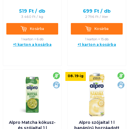
519
Ft /
db
699
Ft /
db
3 460
Ft /
kg
2 796
Ft /
liter
Kosárba
Kosárba
Kosárba
Kosárba
1 karton = 6 db
1 karton = 15 db
+1 karton a kosárba
+1 karton a kosárba
gluténmentes
glu
08. 19
-ig
laktózmentes
lak
Alpro Matcha kókusz-
Alpro szójaital 1 l
és szójaital 1 l
banánízű hozzáadott