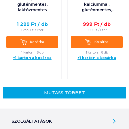
gluténmentes,
kalciummal,
laktózmentes
gluténmentes,
laktózmentes
1 299
Ft /
db
999
Ft /
db
1 299
Ft /
liter
999
Ft /
liter
Kosárba
Kosárba
Kosárba
Kosárba
1 karton = 8 db
1 karton = 8 db
+1 karton a kosárba
+1 karton a kosárba
MUTASS TÖBBET
SZOLGÁLTATÁSOK
Ajándékkosarak