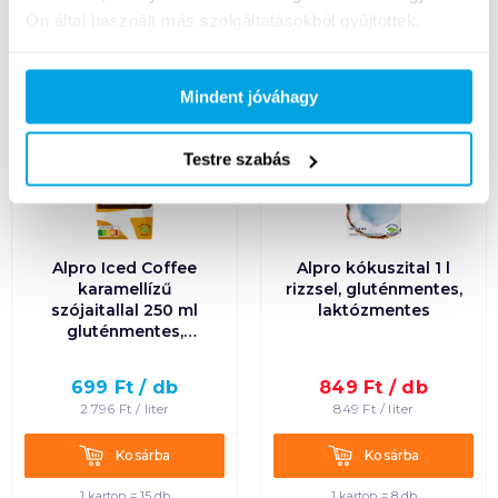
Ön által használt más szolgáltatásokból gyűjtöttek.
gluténmentes
glu
08. 19
-ig
Mindent jóváhagy
laktózmentes
lak
Testre szabás
Alpro Iced Coffee
Alpro kókuszital 1 l
karamellízű
rizzsel, gluténmentes,
szójaitallal 250 ml
laktózmentes
gluténmentes,
laktózmentes
699
Ft /
db
849
Ft /
db
2 796
Ft /
liter
849
Ft /
liter
Kosárba
Kosárba
Kosárba
Kosárba
1 karton = 15 db
1 karton = 8 db