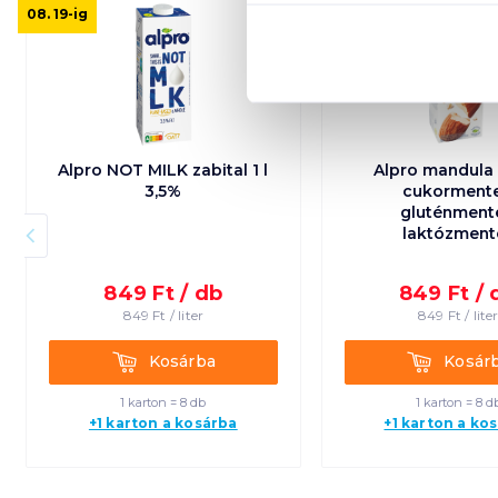
08. 19
-ig
08. 19
-ig
Alpro NOT MILK zabital 1 l
Alpro mandula it
3,5%
cukormente
gluténment
laktózment
849
Ft /
db
849
Ft /
849
Ft /
liter
849
Ft /
lite
Kosárba
Kosárba
Kosárba
Kosár
1 karton = 8 db
1 karton = 8 d
+1 karton a kosárba
+1 karton a ko