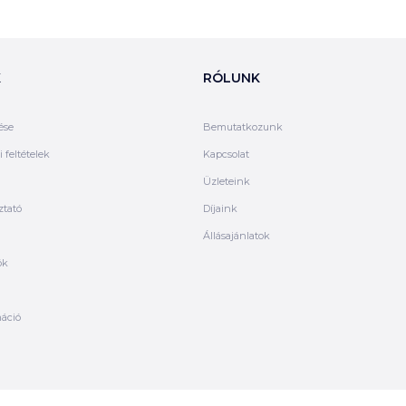
K
RÓLUNK
ése
Bemutatkozunk
 feltételek
Kapcsolat
Üzleteink
ztató
Díjaink
Állásajánlatok
ók
máció