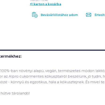
+1 karton a kosárba
Bevásárlólistához adom
Értesít
termékhez:
a 100%-ban növényi alapú, vegán, természetes módon laktózm
r az Alpro cukormentes kókuszitalról beszélünk, jó tudni,
közé - könnyű és egzotikus, hála a kókusztejnek. És mivel t
n hűtve tárolandó!