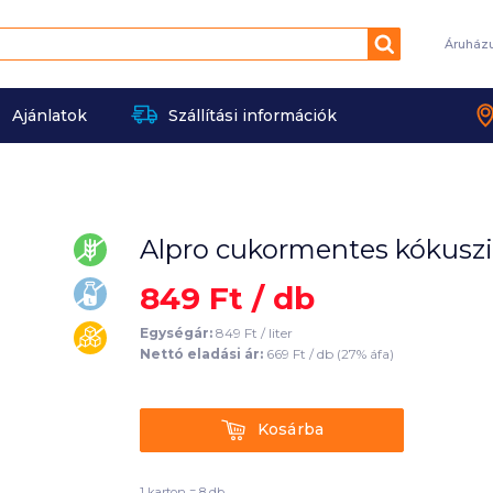
Keresés
Áruház
Ajánlatok
Szállítási információk
Alpro cukormentes kókuszita
gluténmentes
849
Ft /
db
laktózmentes
cukormentes
Egységár:
849
Ft /
liter
Nettó eladási ár:
669
Ft /
db
(
27
% áfa)
Kosárba
Kosárba
1 karton = 8 db