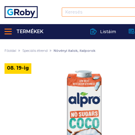
TERMÉKEK
Listáim
Főoldal
Speciális étrend
Növényi italok, italporok
08. 19-ig