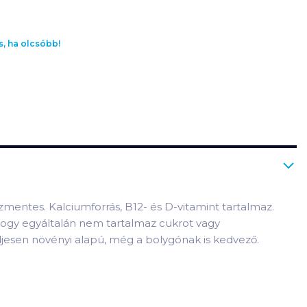
s, ha olcsóbb!
entes. Kalciumforrás, B12- és D-vitamint tartalmaz.
 hogy egyáltalán nem tartalmaz cukrot vagy
eljesen növényi alapú, még a bolygónak is kedvező.