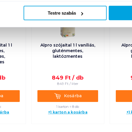
gluténmentes
gluténmentes
08. 19
-ig
08. 19
-ig
laktózmentes
laktózmentes
Testre szabás
cukormentes
al 1 l
Alpro szójaital 1 l vaníliás,
Alpro
s,
gluténmentes,
es,
laktózmentes
es
db
849
Ft /
db
r
849
Ft /
liter
Kosárba
ba
Kosárba
b
1 karton = 8 db
sárba
+1 karton a kosárba
+1