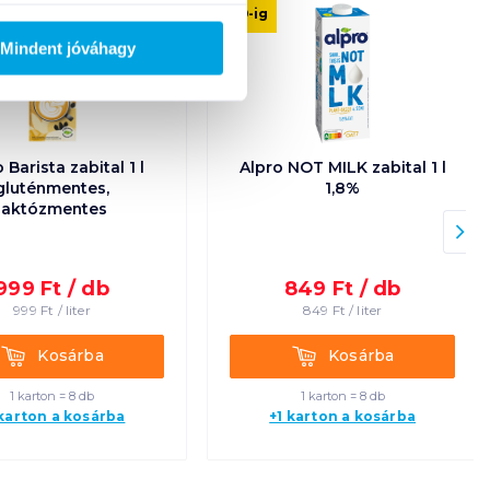
gluténmentes
08. 19
-ig
laktózmentes
Mindent jóváhagy
 Barista zabital 1 l
Alpro NOT MILK zabital 1 l
gluténmentes,
1,8%
laktózmentes
999
Ft /
db
849
Ft /
db
999
Ft /
liter
849
Ft /
liter
Kosárba
Kosárba
Kosárba
Kosárba
1 karton = 8 db
1 karton = 8 db
 karton a kosárba
+1 karton a kosárba