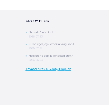
GROBY BLOG
Ne csak forrón idd!
2026. 07. 23.
Különleges jégkrémek a világ körül
2026. 07. 22.
Hogyan ne dobj ki rengeteg ételt?
2026. 06. 23.
További hírek a GRoby Blog-on