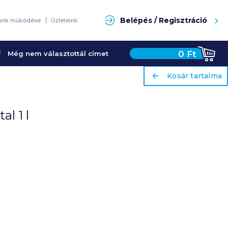
Keresés
Belépés / Regisztráció
unk működése
Üzleteink
0
Ft
Még nem választottál címet
ariaLabel
ariaLabel
Kosár tartalma
Kosár tartalma
l 1 l