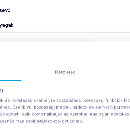
evői:
agai:
Megosztás
!
Részletek
ál
mak és hirdetések személyre szabásához, közösségi funkciók biz
A márka további termékei
hez. Ezenkívül közösségi média-, hirdető- és elemező partner
zó adatait, akik kombinálhatják az adatokat más olyan adatokka
sznált más szolgáltatásokból gyűjtöttek.