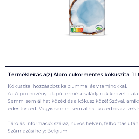
Termékleírás a(z)
Alpro cukormentes kókuszital 1 l
Kókuszital hozzáadott kalciummal és vitaminokkal.
Az Alpro növényi alapú termékcsaládjának kedvelt ital
Semmi sem állhat közéd és a kókusz közé! Szóval, amiko
édesítőszert. Vagyis semmi sem állhat közéd és az ízek 
Tárolási információ: száraz, hűvös helyen, felbontás utá
Származási hely: Belgium