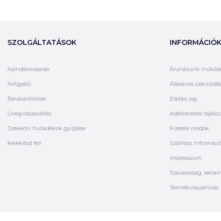
SZOLGÁLTATÁSOK
INFORMÁCIÓ
Ajándékkosarak
Áruházunk működ
Árfigyelő
Általános szerződési
Bevásárlólisták
Elállási jog
Üvegvisszaváltás
Adatkezelési tájéko
Szelektív hulladékok gyűjtése
Fizetési módok
Kerekítsd fel!
Szállítási informáci
Impresszum
Szavatosság, rekla
Termékvisszahívás