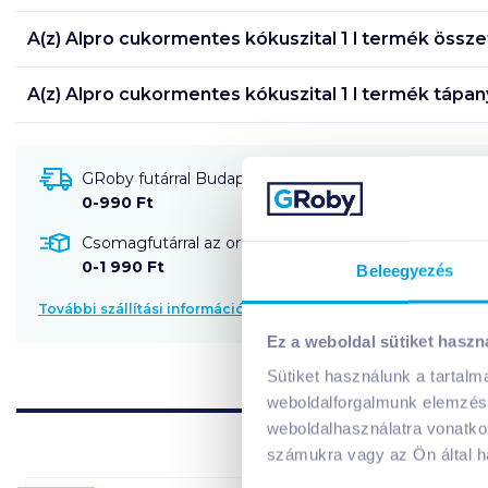
A(z)
Alpro cukormentes kókuszital 1 l
termék összet
A(z)
Alpro cukormentes kókuszital 1 l
termék tápany
GRoby futárral Budapestre és környékére szállítható
0-990 Ft
Csomagfutárral az ország egész területére szállítható
0-1 990 Ft
Beleegyezés
További szállítási információk
Ez a weboldal sütiket haszn
Sütiket használunk a tartal
weboldalforgalmunk elemzésé
weboldalhasználatra vonatko
számukra vagy az Ön által ha