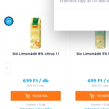
számukra vagy az Ön által ha
Új
Új
Sió Limonádé 8% citrus 1 l
Sio Limonádé 3% b
699
Ft /
db
699
Ft /
699
Ft /
liter
699
Ft /
liter
Kosárba
Kosárba
Kosárba
Kosár
1 karton = 12 db
1 karton = 12 d