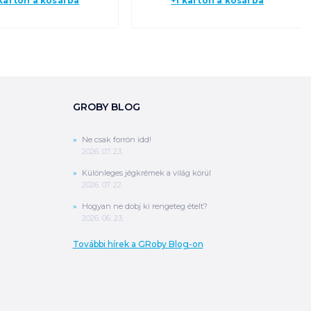
 karton a kosárba
+1 karton a kosárba
GROBY BLOG
Ne csak forrón idd!
2026. 07. 23.
Különleges jégkrémek a világ körül
2026. 07. 22.
Hogyan ne dobj ki rengeteg ételt?
2026. 06. 23.
További hírek a GRoby Blog-on