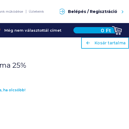
Keresés
Belépés / Regisztráció
unk működése
Üzleteink
0
Ft
Még nem választottál címet
ariaLabel
ariaLabel
Kosár tartalma
Kosár tartalma
alma 25%
s, ha olcsóbb!