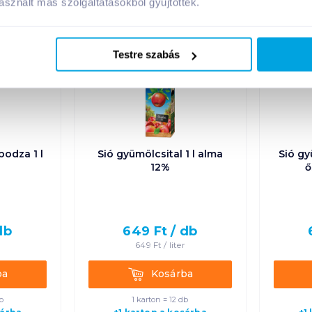
sznált más szolgáltatásokból gyűjtöttek.
Testre szabás
odza 1 l
Sió gyümölcsital 1 l alma
Sió gy
12%
ő
db
649
Ft /
db
649
Ft /
liter
Kosárba
ba
Kosárba
b
1 karton = 12 db