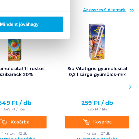
Az összes
Sió
termék
Mindent jóváhagy
ümölcsital 1 l rostos
Sió Vitatigris gyümölcsital
szibarack 20%
0,2 l sárga gyümölcs-mix
649
Ft /
db
259
Ft /
db
649
Ft /
liter
1 295
Ft /
liter
Kosárba
Kosárba
Kosárba
Kosárba
1 karton = 12 db
1 karton = 27 db