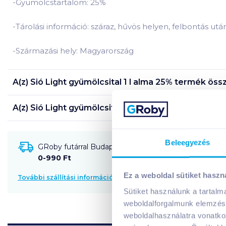
-Gyümölcstartalom: 25%
-Tárolási információ: száraz, hűvös helyen, felbontás utá
-Származási hely: Magyarország
A(z)
Sió Light gyümölcsital 1 l alma 25%
termék össz
A(z)
Sió Light gyümölcsital 1 l alma 25%
termék tápa
Beleegyezés
GRoby futárral Budapestre és környékére szállítható
0-990 Ft
Ez a weboldal sütiket haszn
További szállítási információk
Sütiket használunk a tartal
weboldalforgalmunk elemzésé
weboldalhasználatra vonatko