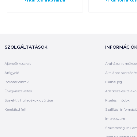
+1 karton a kosárba
+1 karton a ko
SZOLGÁLTATÁSOK
INFORMÁCIÓ
Ajándékkosarak
Áruházunk működ
Árfigyelő
Általános szerződési
Bevásárlólisták
Elállási jog
Üvegvisszaváltás
Adatkezelési tájéko
Szelektív hulladékok gyűjtése
Fizetési módok
Kerekítsd fel!
Szállítási informáci
Impresszum
Szavatosság, rekla
Termékvisszahívás