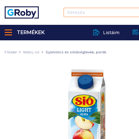
TERMÉKEK
Listáim
Főoldal
Italáru, víz
Gyümölcs és zöldséglevek, pürék