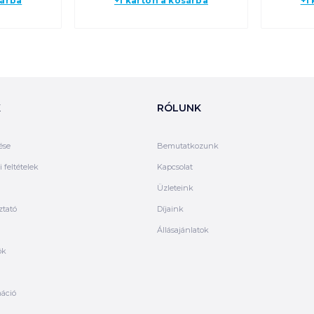
sárba
+1 karton a kosárba
+1
K
RÓLUNK
ése
Bemutatkozunk
 feltételek
Kapcsolat
Üzleteink
ztató
Díjaink
Állásajánlatok
ók
máció