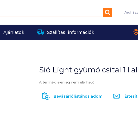
Keresés
Áruház
Ajánlatok
Szállítási információk
Sió Light gyümölcsital 1 l 
A termék jelenleg nem elérhető
Bevásárlólistához adom
Értesít