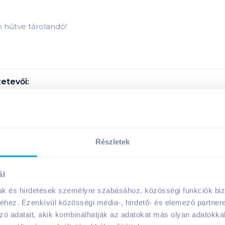
n hűtve tárolandó!
etevői:
nyagai:
Részletek
Megosztás
ál
mak és hirdetések személyre szabásához, közösségi funkciók biz
hez. Ezenkívül közösségi média-, hirdető- és elemező partner
A márka további termékei
zó adatait, akik kombinálhatják az adatokat más olyan adatokka