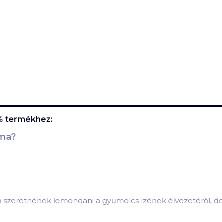
%
termékhez:
lma?
m szeretnének lemondani a gyümölcs ízének élvezetéről, de 