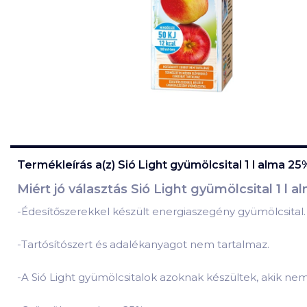
Termékleírás a(z)
Sió Light gyümölcsital 1 l alma 25
Miért jó választás Sió Light gyümölcsital 1 l a
-Édesítőszerekkel készült energiaszegény gyümölcsital.
-Tartósítószert és adalékanyagot nem tartalmaz.
-A Sió Light gyümölcsitalok azoknak készültek, akik ne