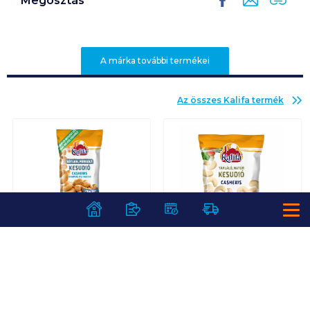
Megosztás
A márka további termékei
Az összes
Kalifa
termék
Kalifa kesudió 70 g
Kalifa kesudió 100 g
pörkölt, sózott
natúr