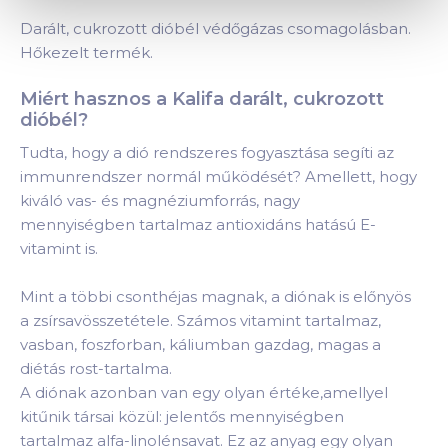
Darált, cukrozott dióbél védőgázas csomagolásban.
Hőkezelt termék.
Miért hasznos a Kalifa darált, cukrozott
dióbél?
Tudta, hogy a dió rendszeres fogyasztása segíti az
immunrendszer normál működését? Amellett, hogy
kiváló vas- és magnéziumforrás, nagy
mennyiségben tartalmaz antioxidáns hatású E-
vitamint is.
Mint a többi csonthéjas magnak, a diónak is előnyös
a zsírsavösszetétele. Számos vitamint tartalmaz,
vasban, foszforban, káliumban gazdag, magas a
diétás rost-tartalma.
A diónak azonban van egy olyan értéke,amellyel
kitűnik társai közül: jelentős mennyiségben
tartalmaz alfa-linolénsavat. Ez az anyag egy olyan