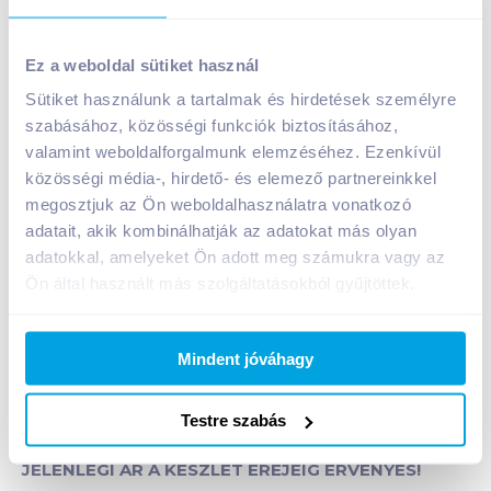
899
Ft /
db
Kizárólag a webshopban érvényes ár!
Egységár:
4 495
Ft /
kg
Ez a weboldal sütiket használ
Nettó eladási ár:
708
Ft /
db
(
27
% áfa)
Sütiket használunk a tartalmak és hirdetések személyre
szabásához, közösségi funkciók biztosításához,
Kosárba
valamint weboldalforgalmunk elemzéséhez. Ezenkívül
Kosárba
közösségi média-, hirdető- és elemező partnereinkkel
megosztjuk az Ön weboldalhasználatra vonatkozó
1 karton = 20 db
adatait, akik kombinálhatják az adatokat más olyan
+1 karton a kosárba
adatokkal, amelyeket Ön adott meg számukra vagy az
Ön által használt más szolgáltatásokból gyűjtöttek.
Bevásárlólistához adom
Értesíts, ha olcsóbb!
Mindent jóváhagy
Termékleírás a(z)
Kalifa dió 200 g darált,
Testre szabás
cukrozott (Szav.idő: 2026.09.19.)
termékhez:
JELENLEGI ÁR A KÉSZLET EREJÉIG ÉRVÉNYES!