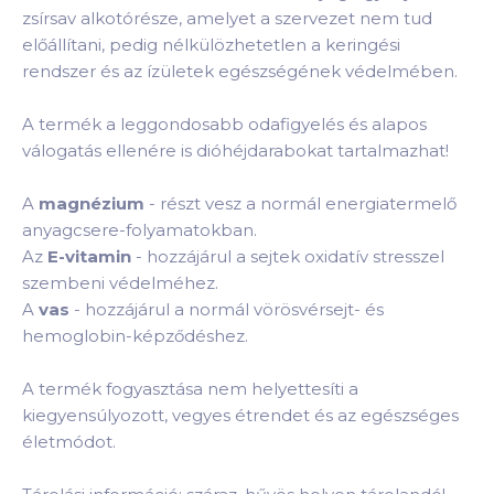
zsírsav alkotórésze, amelyet a szervezet nem tud
előállítani, pedig nélkülözhetetlen a keringési
rendszer és az ízületek egészségének védelmében.
A termék a leggondosabb odafigyelés és alapos
válogatás ellenére is dióhéjdarabokat tartalmazhat!
A
magnézium
- részt vesz a normál energiatermelő
anyagcsere-folyamatokban.
Az
E-vitamin
- hozzájárul a sejtek oxidatív stresszel
szembeni védelméhez.
A
vas
- hozzájárul a normál vörösvérsejt- és
hemoglobin-képződéshez.
A termék fogyasztása nem helyettesíti a
kiegyensúlyozott, vegyes étrendet és az egészséges
életmódot.