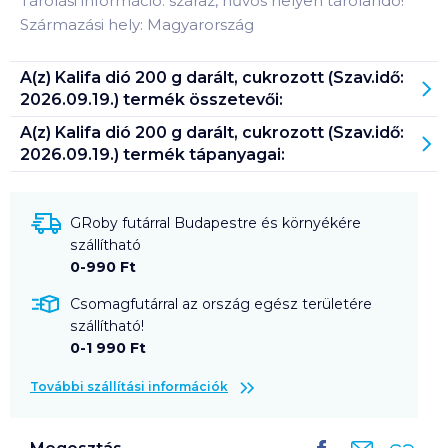
Tárolási információ: száraz, hűvös helyen tárolandó!
Származási hely: Magyarország
A(z)
Kalifa dió 200 g darált, cukrozott (Szav.idő:
2026.09.19.)
termék összetevői:
A(z)
Kalifa dió 200 g darált, cukrozott (Szav.idő:
2026.09.19.)
termék tápanyagai:
GRoby futárral Budapestre és környékére
szállítható
0-990 Ft
Csomagfutárral az ország egész területére
szállítható!
0-1 990 Ft
További szállítási információk