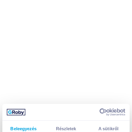
Kalifa dió 200 g darált, cukrozott (Szav.idő:
2026.09.19.)
Beleegyezés
Részletek
A sütikről