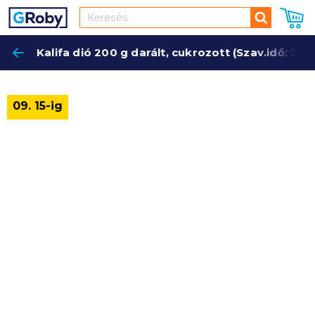
Keresés
Kalifa dió 200 g darált, cukrozott (Szav.idő: 202
Keres
09. 15-ig