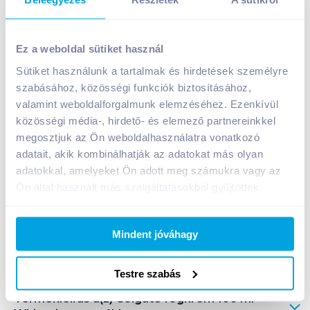
Colgate fogkrém 100 ml Whitening
Ez a weboldal sütiket használ
599
Ft /
db
Sütiket használunk a tartalmak és hirdetések személyre
Egységár:
5 990
Ft /
liter
szabásához, közösségi funkciók biztosításához,
Nettó eladási ár:
472
Ft /
db
(
27
% áfa)
valamint weboldalforgalmunk elemzéséhez. Ezenkívül
közösségi média-, hirdető- és elemező partnereinkkel
Kosárba
Kosárba
megosztjuk az Ön weboldalhasználatra vonatkozó
adatait, akik kombinálhatják az adatokat más olyan
adatokkal, amelyeket Ön adott meg számukra vagy az
Ön által használt más szolgáltatásokból gyűjtöttek.
A termék megszűnt
Mindent jóváhagy
Bevásárlólistához adom
Értesíts, ha olcsóbb!
Testre szabás
Termékleírás a(z)
Colgate fogkrém 100 ml