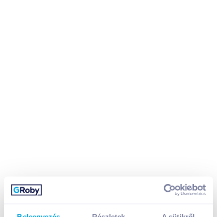
Beleegyezés
Részletek
A sütikről