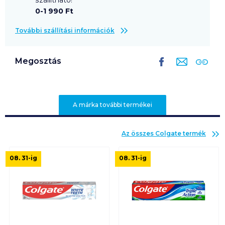
0-1 990 Ft
További szállítási információk
Megosztás
A márka további termékei
Az összes
Colgate
termék
08. 31
-ig
08. 31
-ig