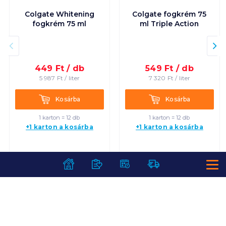
Colgate Whitening
Colgate fogkrém 75
fogkrém 75 ml
ml Triple Action
449
Ft /
db
549
Ft /
db
5 987
Ft /
liter
7 320
Ft /
liter
Kosárba
Kosárba
Kosárba
Kosárba
1 karton = 12 db
1 karton = 12 db
+1 karton a kosárba
+1 karton a kosárba
SZOLGÁLTATÁSOK