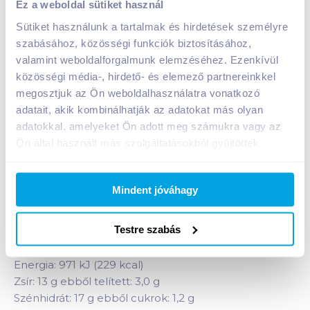
Ez a weboldal sütiket használ
termék 1 kg
Sütiket használunk a tartalmak és hirdetések személyre
A termék jelenleg nem elérhető
szabásához, közösségi funkciók biztosításához,
valamint weboldalforgalmunk elemzéséhez. Ezenkívül
közösségi média-, hirdető- és elemező partnereinkkel
Bevásárlólistához adom
Értesíts, ha olcsóbb!
megosztjuk az Ön weboldalhasználatra vonatkozó
adatait, akik kombinálhatják az adatokat más olyan
adatokkal, amelyeket Ön adott meg számukra vagy az
Ön által használt más szolgáltatásokból gyűjtöttek.
Termékleírás a(z)
Gallicoop pulyka muggets
fagyasztott, félkész termék 1 kg
termékhez:
Panírozott pulyka nuggets - pulyka mellhús
Mindent jóváhagy
felhasználásával készült. Fagyasztott, készresütött,
formázott termék.
Testre szabás
Átlagos tápérték 100 g termékben:
Energia: 971 kJ (229 kcal)
Zsír: 13 g ebből telített: 3,0 g
Szénhidrát: 17 g ebből cukrok: 1,2 g