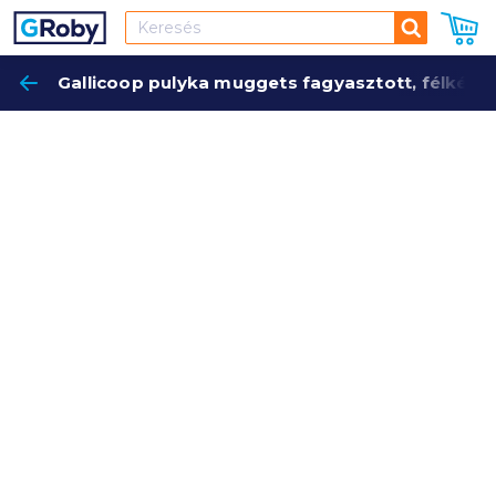
Keresés
Gallicoop pulyka muggets fagyasztott, félkész
Keres