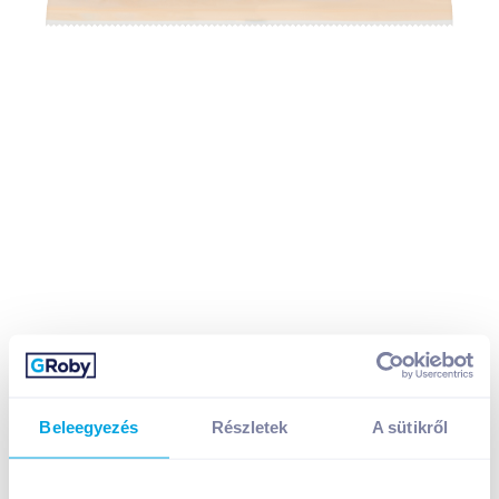
Beleegyezés
Részletek
A sütikről
Gallicoop pulyka muggets fagyasztott, félkész