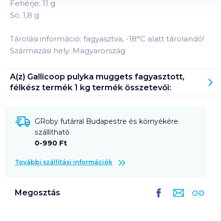
Fehérje: 11 g
Só: 1,8 g
Tárolási információ: fagyasztva, -18°C alatt tárolandó!
Származási hely: Magyarország
A(z)
Gallicoop pulyka muggets fagyasztott,
félkész termék 1 kg
termék összetevői:
GRoby futárral Budapestre és környékére
szállítható
0-990 Ft
További szállítási információk
Megosztás