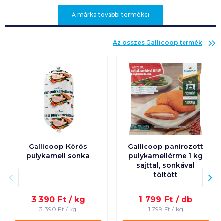
A márka további termékei
Az összes
Gallicoop
termék
Gallicoop Körös
Gallicoop panírozott
pulykamell sonka
pulykamellérme 1 kg
sajttal, sonkával
töltött
3 390
Ft /
kg
1 799
Ft /
db
3 390
Ft /
kg
1 799
Ft /
kg