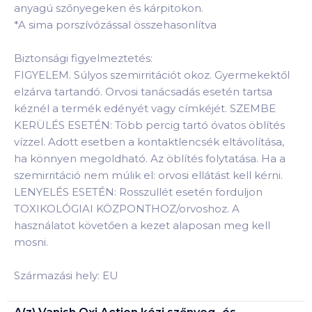
anyagú szőnyegeken és kárpitokon.
*A sima porszívózással összehasonlítva
Biztonsági figyelmeztetés:
FIGYELEM. Súlyos szemirritációt okoz. Gyermekektől
elzárva tartandó. Orvosi tanácsadás esetén tartsa
kéznél a termék edényét vagy címkéjét. SZEMBE
KERÜLÉS ESETÉN: Több percig tartó óvatos öblítés
vízzel. Adott esetben a kontaktlencsék eltávolítása,
ha könnyen megoldható. Az öblítés folytatása. Ha a
szemirritáció nem múlik el: orvosi ellátást kell kérni.
LENYELÉS ESETÉN: Rosszullét esetén forduljon
TOXIKOLÓGIAI KÖZPONTHOZ/orvoshoz. A
használatot követően a kezet alaposan meg kell
mosni.
Származási hely: EU