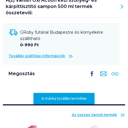
A(z)
Vanish Oxi Action kézi szőnyeg- és
kárpittisztító sampon 500 ml
termék
összetevői:
GRoby futárral Budapestre és környékére
szállítható
0-990 Ft
További szállítási információk
Megosztás
A márka további termékei
Az összes
Vanish
termék