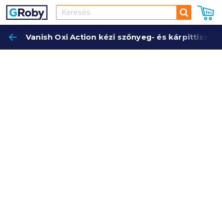
Keresés
Vanish Oxi Action kézi szőnyeg- és kárpittisztí
Keres