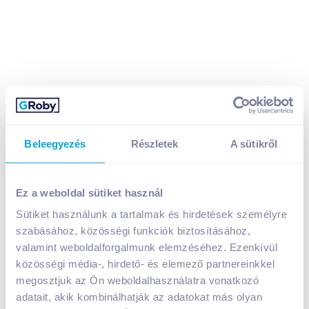
Beleegyezés
Részletek
A sütikről
Vanish Oxi Action kézi szőnyeg- és kárpittisztító
sampon 500 ml
1 790
Ft /
db
Ez a weboldal sütiket használ
Egységár:
3 580
Ft /
liter
Sütiket használunk a tartalmak és hirdetések személyre
Nettó eladási ár:
1 409
Ft /
db
(
27
% áfa)
szabásához, közösségi funkciók biztosításához,
valamint weboldalforgalmunk elemzéséhez. Ezenkívül
Kosárba
közösségi média-, hirdető- és elemező partnereinkkel
Kosárba
megosztjuk az Ön weboldalhasználatra vonatkozó
adatait, akik kombinálhatják az adatokat más olyan
1 karton = 12 db