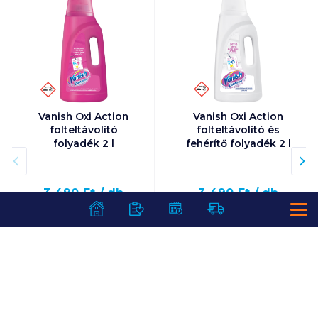
Vanish Oxi Action
Vanish Oxi Action
folteltávolító
folteltávolító és
folyadék 2 l
fehérítő folyadék 2 l
3 490
Ft /
db
3 490
Ft /
db
1 745
Ft /
liter
1 745
Ft /
liter
Kosárba
Kosárba
Kosárba
Kosárba
1 karton = 10 db
1 karton = 6 db
+1 karton a kosárba
+1 karton a kosárba