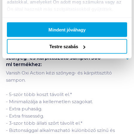
adatokkal, amelyeket Ön adott meg számukra vagy az
+1 karton a kosárba
Ön által használt más szolgáltatásokból gyűjtöttek.
Bevásárlólistához adom
Értesíts, ha olcsóbb!
Mindent jóváhagy
Testre szabás
Termékleírás a(z)
Vanish Oxi Action kézi
szőnyeg- és kárpittisztító sampon 500
ml
termékhez:
Vanish Oxi Action kézi szőnyeg- és kárpittisztító
sampon.
-
5-ször több koszt távolít el.
*
-
Minimalizálja a kellemetlen szagokat.
-
Extra puhaság.
-
Extra frissesség.
-
3-szor több állati szőrt távolít el.
*
-
Biztonsággal alkalmazható különböző színű és