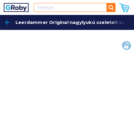
Keresés
Leerdammer Original nagylyukú szeletelt sajt 1
Keres
lakt