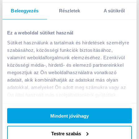
Beleegyezés
Részletek
A sütikről
Leerdammer Original nagylyukú szeletelt sajt 100 g
Ez a weboldal sütiket használ
749
Ft /
db
Egységár:
7 490
Ft /
kg
Sütiket használunk a tartalmak és hirdetések személyre
Nettó eladási ár:
635
Ft /
db
(
18
% áfa)
szabásához, közösségi funkciók biztosításához,
valamint weboldalforgalmunk elemzéséhez. Ezenkívül
közösségi média-, hirdető- és elemező partnereinkkel
Kosárba
Kosárba
megosztjuk az Ön weboldalhasználatra vonatkozó
adatait, akik kombinálhatják az adatokat más olyan
adatokkal, amelyeket Ön adott meg számukra vagy az
1 karton = 12 db
+1 karton a kosárba
Ön által használt más szolgáltatásokból gyűjtöttek.
Mindent jóváhagy
Bevásárlólistához adom
Értesíts, ha olcsóbb!
Testre szabás