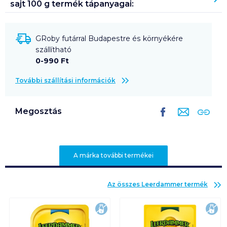
sajt 100 g
termék tápanyagai:
GRoby futárral Budapestre és környékére
szállítható
0-990 Ft
További szállítási információk
Megosztás
A márka további termékei
Az összes
Leerdammer
termék
laktózmentes
lak