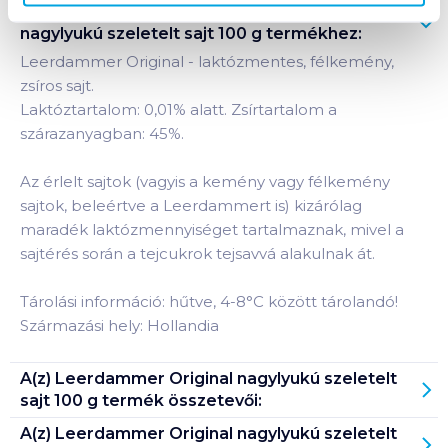
Termékleírás a(z)
Leerdammer Original
nagylyukú szeletelt sajt 100 g
termékhez:
Leerdammer Original - laktózmentes, félkemény,
zsíros sajt.
Laktóztartalom: 0,01% alatt. Zsírtartalom a
szárazanyagban: 45%.
Az érlelt sajtok (vagyis a kemény vagy félkemény
sajtok, beleértve a Leerdammert is) kizárólag
maradék laktózmennyiséget tartalmaznak, mivel a
sajtérés során a tejcukrok tejsavvá alakulnak át.
Tárolási információ: hűtve, 4-8°C között tárolandó!
Származási hely: Hollandia
A(z)
Leerdammer Original nagylyukú szeletelt
sajt 100 g
termék összetevői:
A(z)
Leerdammer Original nagylyukú szeletelt