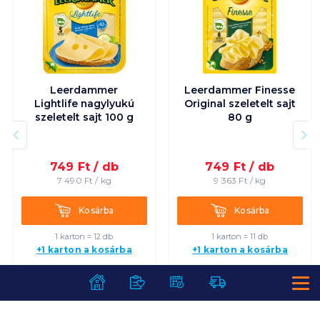
Leerdammer
Leerdammer Finesse
Lightlife nagylyukú
Original szeletelt sajt
szeletelt sajt 100 g
80 g
749
Ft /
db
749
Ft /
db
7 490
Ft /
kg
9 363
Ft /
kg
Kosárba
Kosárba
Kosárba
Kosárba
1 karton = 12 db
1 karton = 11 db
+1 karton a kosárba
+1 karton a kosárba