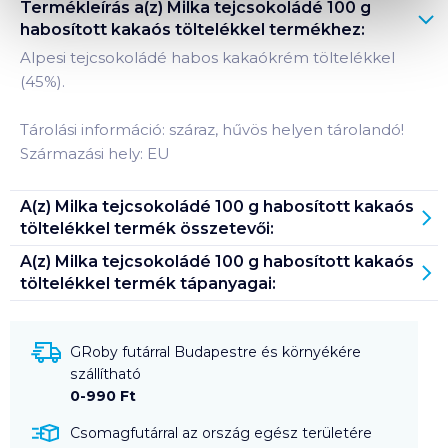
Termékleírás a(z)
Milka tejcsokoládé 100 g
habosított kakaós töltelékkel
termékhez:
Alpesi tejcsokoládé habos kakaókrém töltelékkel
(45%).
Tárolási információ: száraz, hűvös helyen tárolandó!
Származási hely: EU
A(z)
Milka tejcsokoládé 100 g habosított kakaós
töltelékkel
termék összetevői:
A(z)
Milka tejcsokoládé 100 g habosított kakaós
töltelékkel
termék tápanyagai:
GRoby futárral Budapestre és környékére
szállítható
0-990 Ft
Csomagfutárral az ország egész területére