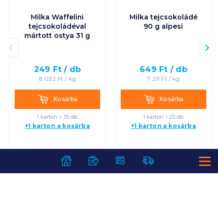
Milka Waffelini
Milka tejcsokoládé
tejcsokoládéval
90 g alpesi
mártott ostya 31 g
249
Ft /
db
649
Ft /
db
8 032
Ft /
kg
7 211
Ft /
kg
Kosárba
Kosárba
Kosárba
Kosárba
1 karton = 35 db
1 karton = 25 db
+1 karton a kosárba
+1 karton a kosárba
SZOLGÁLTATÁSOK