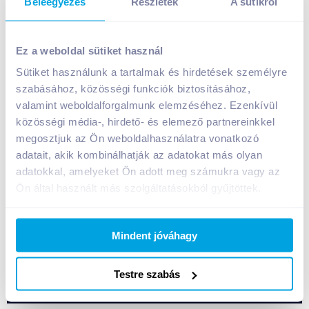
Beleegyezés
Részletek
A sütikről
Milka tejcsokoládé 100 g habosított kakaós
töltelékkel
Ez a weboldal sütiket használ
649
Ft /
db
Sütiket használunk a tartalmak és hirdetések személyre
szabásához, közösségi funkciók biztosításához,
Egységár:
6 490
Ft /
kg
Nettó eladási ár:
511
Ft /
db
(
27
% áfa)
valamint weboldalforgalmunk elemzéséhez. Ezenkívül
közösségi média-, hirdető- és elemező partnereinkkel
megosztjuk az Ön weboldalhasználatra vonatkozó
Kosárba
Kosárba
adatait, akik kombinálhatják az adatokat más olyan
adatokkal, amelyeket Ön adott meg számukra vagy az
Ön által használt más szolgáltatásokból gyűjtöttek.
1 karton = 22 db
+1 karton a kosárba
Mindent jóváhagy
Bevásárlólistához adom
Értesíts, ha olcsóbb!
Testre szabás