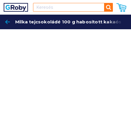
Keresés
Milka tejcsokoládé 100 g habosított kakaós töl
Keres