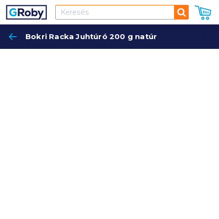
Keresés
Bokri Racka Juhtúró 200 g natúr
Keres