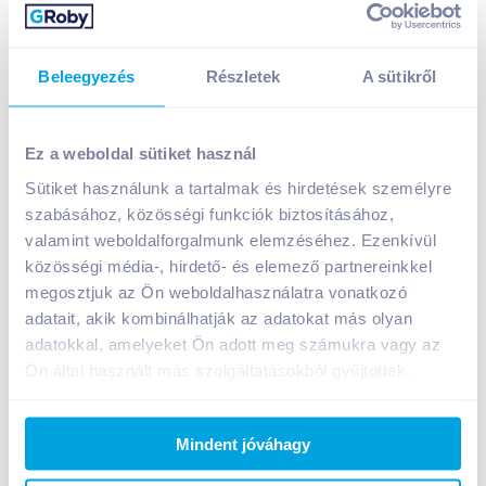
Beleegyezés
Részletek
A sütikről
Ez a weboldal sütiket használ
Sütiket használunk a tartalmak és hirdetések személyre
Bokri Racka Juhtúró 200 g natúr
szabásához, közösségi funkciók biztosításához,
valamint weboldalforgalmunk elemzéséhez. Ezenkívül
899
Ft /
db
közösségi média-, hirdető- és elemező partnereinkkel
Egységár:
4 495
Ft /
kg
megosztjuk az Ön weboldalhasználatra vonatkozó
Nettó eladási ár:
762
Ft /
db
(
18
% áfa)
adatait, akik kombinálhatják az adatokat más olyan
adatokkal, amelyeket Ön adott meg számukra vagy az
Kosárba
Ön által használt más szolgáltatásokból gyűjtöttek.
Kosárba
Mindent jóváhagy
A termék megszűnt