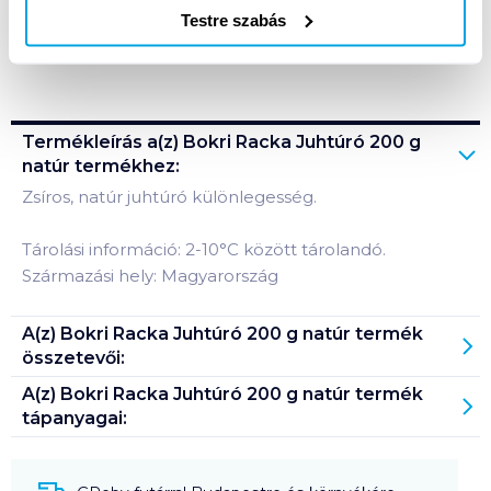
Testre szabás
Bevásárlólistához adom
Értesíts, ha olcsóbb!
Termékleírás a(z)
Bokri Racka Juhtúró 200 g
natúr
termékhez:
Zsíros, natúr juhtúró különlegesség.
Tárolási információ: 2-10°C között tárolandó.
Származási hely: Magyarország
A(z)
Bokri Racka Juhtúró 200 g natúr
termék
összetevői:
A(z)
Bokri Racka Juhtúró 200 g natúr
termék
tápanyagai: