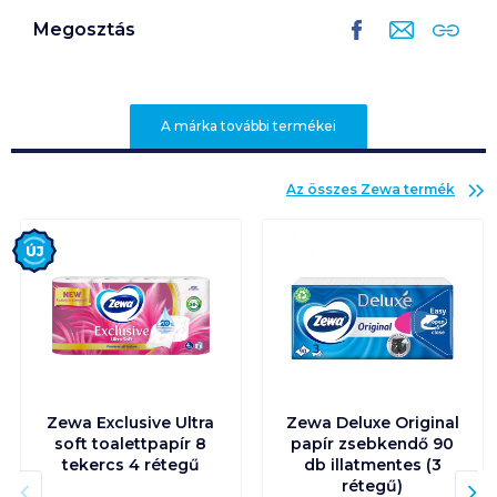
Megosztás
A márka további termékei
Az összes
Zewa
termék
Új
Zewa Exclusive Ultra
Zewa Deluxe Original
soft toalettpapír 8
papír zsebkendő 90
tekercs 4 rétegű
db illatmentes (3
rétegű)