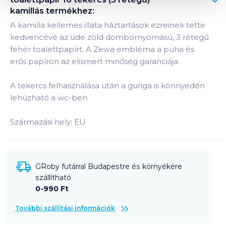
kamillás
termékhez:
A kamilla kellemes illata háztartások ezreinek tette
kedvencévé az üde zöld dombornyomású, 3 rétegű
fehér toalettpapírt. A Zewa embléma a puha és
erős papíron az elismert minőség garanciája.
A tekercs felhasználása után a guriga is könnyedén
lehúzható a wc-ben.
Származási hely: EU
GRoby futárral Budapestre és környékére
szállítható
0-990 Ft
További szállítási információk