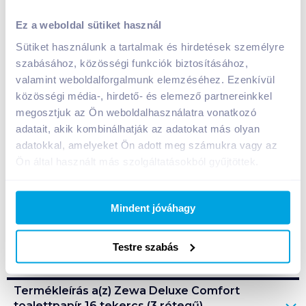
Zewa Deluxe Comfort toalettpapír 16 tekercs (3
Ez a weboldal sütiket használ
rétegű) kamillás
Sütiket használunk a tartalmak és hirdetések személyre
2 750
Ft /
db
szabásához, közösségi funkciók biztosításához,
Egységár:
172
Ft /
1db
valamint weboldalforgalmunk elemzéséhez. Ezenkívül
Nettó eladási ár:
2 165
Ft /
db
(
27
% áfa)
közösségi média-, hirdető- és elemező partnereinkkel
megosztjuk az Ön weboldalhasználatra vonatkozó
Kosárba
adatait, akik kombinálhatják az adatokat más olyan
Kosárba
adatokkal, amelyeket Ön adott meg számukra vagy az
Ön által használt más szolgáltatásokból gyűjtöttek.
1 karton = 3 db
+1 karton a kosárba
Mindent jóváhagy
Bevásárlólistához adom
Értesíts, ha olcsóbb!
Testre szabás
Termékleírás a(z)
Zewa Deluxe Comfort
toalettpapír 16 tekercs (3 rétegű)