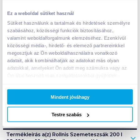
Rollnis Szemeteszsák 200 l 95x120 cm 10 db 32
Ez a weboldal sütiket használ
mikron
Sütiket használunk a tartalmak és hirdetések személyre
1 590
Ft /
db
szabásához, közösségi funkciók biztosításához,
Egységár:
159
Ft /
1db
valamint weboldalforgalmunk elemzéséhez. Ezenkívül
Nettó eladási ár:
1 252
Ft /
db
(
27
% áfa)
közösségi média-, hirdető- és elemező partnereinkkel
megosztjuk az Ön weboldalhasználatra vonatkozó
Kosárba
adatait, akik kombinálhatják az adatokat más olyan
Kosárba
adatokkal, amelyeket Ön adott meg számukra vagy az
Ön által használt más szolgáltatásokból gyűjtöttek.
1 karton = 20 db
+1 karton a kosárba
Mindent jóváhagy
Bevásárlólistához adom
Értesíts, ha olcsóbb!
Testre szabás
Termékleírás a(z)
Rollnis Szemeteszsák 200 l