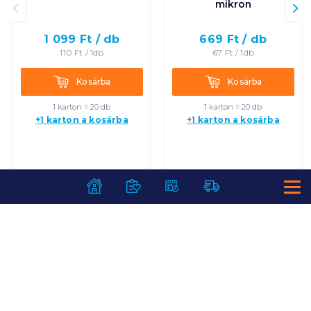
mikron
1 099
Ft /
db
669
Ft /
db
110
Ft /
1db
67
Ft /
1db
Kosárba
Kosárba
Kosárba
Kosárba
1 karton = 20 db
1 karton = 20 db
+1 karton a kosárba
+1 karton a kosárba
SZOLGÁLTATÁSOK
Ajándékkosarak
INFORMÁCIÓK
Árfigyelő
Áruházunk működése