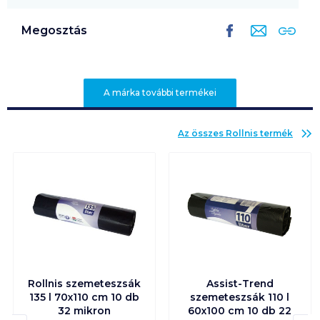
Megosztás
A márka további termékei
Az összes
Rollnis
termék
Rollnis szemeteszsák
Assist-Trend
135 l 70x110 cm 10 db
szemeteszsák 110 l
32 mikron
60x100 cm 10 db 22