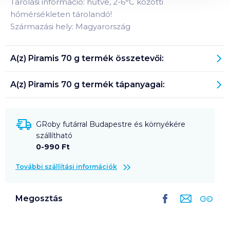
Tárolási információ: hűtve, 2-6°C közötti
hőmérsékleten tárolandó!
Származási hely: Magyarország
A(z)
Piramis 70 g
termék összetevői:
A(z)
Piramis 70 g
termék tápanyagai:
GRoby futárral Budapestre és környékére
szállítható
0-990 Ft
További szállítási információk
Megosztás