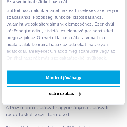
Ez a weboldal sütiket használ
A termék jelenleg nem elérhető
Sütiket használunk a tartalmak és hirdetések személyre
szabásához, közösségi funkciók biztosításához,
valamint weboldalforgalmunk elemzéséhez. Ezenkívül
közösségi média-, hirdető- és elemező partnereinkkel
Bevásárlólistához adom
Értesíts, ha olcsóbb!
megosztjuk az Ön weboldalhasználatra vonatkozó
adatait, akik kombinálhatják az adatokat más olyan
adatokkal, amelyeket Ön adott meg számukra vagy az
Termékleírás a(z)
Piramis 70 g
termékhez:
Ön által használt más szolgáltatásokból gyűjtöttek.
Piskótalapok csokoládékrémmel töltve,
csokoládéval bevonva.
Mindent jóváhagy
A termékek frissen, a szállítást megelőző este
készülnek a cukrászatban, kiszállításuk speciális
Testre szabás
műanyag dobozban történik, ami megvédi őket a
nyomódástól, töréstől.
A Rozsmann cukrászat hagyományos cukrászati
receptekkel készíti termékeit.