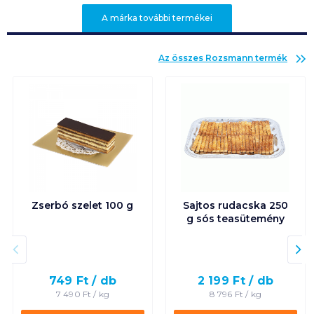
A márka további termékei
Az összes
Rozsmann
termék
Zserbó szelet 100 g
Sajtos rudacska 250
g sós teasütemény
749
Ft /
db
2 199
Ft /
db
7 490
Ft /
kg
8 796
Ft /
kg