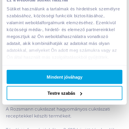
A termék jelenleg nem elérhető
Sütiket használunk a tartalmak és hirdetések személyre
szabásához, közösségi funkciók biztosításához,
valamint weboldalforgalmunk elemzéséhez. Ezenkívül
közösségi média-, hirdető- és elemező partnereinkkel
Bevásárlólistához adom
Értesíts, ha olcsóbb!
megosztjuk az Ön weboldalhasználatra vonatkozó
adatait, akik kombinálhatják az adatokat más olyan
adatokkal, amelyeket Ön adott meg számukra vagy az
Termékleírás a(z)
Puncs torta szelet 120
Ön által használt más szolgáltatásokból gyűjtöttek.
g
termékhez:
Fondánttal bevont, puncs ízű töltelékkel töltött
piskótatorta.
Mindent jóváhagy
A termékek frissen, a szállítást megelőző este
készülnek a cukrászatban, kiszállításuk speciális
Testre szabás
műanyag dobozban történik, ami megvédi őket a
nyomódástól, töréstől.
A Rozsmann cukrászat hagyományos cukrászati
receptekkel készíti termékeit.