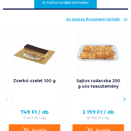
A márka további termékei
Az összes
Rozsmann
termék
Zserbó szelet 100 g
Sajtos rudacska 250
g sós teasütemény
749
Ft /
db
2 199
Ft /
db
7 490
Ft /
kg
8 796
Ft /
kg
Kosárba
Kosárba
Kosárba
Kosárba