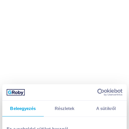
Beleegyezés
Részletek
A sütikről
Puncs torta szelet 120 g
Ez a weboldal sütiket használ