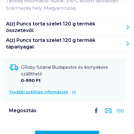
Tárolási információ: hűtve, 2-6°C között tárolandó!
Származási hely: Magyarország
A(z)
Puncs torta szelet 120 g
termék
összetevői:
A(z)
Puncs torta szelet 120 g
termék
tápanyagai:
GRoby futárral Budapestre és környékére
szállítható
0-990 Ft
További szállítási információk
Megosztás