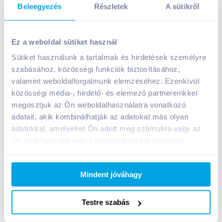
Beleegyezés
Részletek
A sütikről
Ez a weboldal sütiket használ
Sütiket használunk a tartalmak és hirdetések személyre
szabásához, közösségi funkciók biztosításához,
Pethes csók 200 g mogyorós
valamint weboldalforgalmunk elemzéséhez. Ezenkívül
A termék jelenleg nem elérhető
közösségi média-, hirdető- és elemező partnereinkkel
megosztjuk az Ön weboldalhasználatra vonatkozó
adatait, akik kombinálhatják az adatokat más olyan
adatokkal, amelyeket Ön adott meg számukra vagy az
Bevásárlólistához adom
Értesíts, ha olcsóbb!
Ön által használt más szolgáltatásokból gyűjtöttek.
Termékleírás a(z)
Pethes csók 200 g
Mindent jóváhagy
mogyorós
termékhez:
Mogyorós csók.
Testre szabás
HAZAI TERMÉK