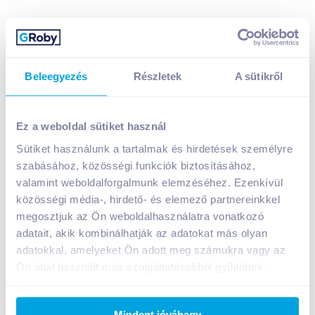
Beleegyezés
Részletek
A sütikről
Valdor ZIZU csirkemellfilé ropogós bundában 500 g
2 690
Ft /
db
Ez a weboldal sütiket használ
Egységár:
5 380
Ft /
kg
Sütiket használunk a tartalmak és hirdetések személyre
Nettó eladási ár:
2 118
Ft /
db
(
27
% áfa)
szabásához, közösségi funkciók biztosításához,
valamint weboldalforgalmunk elemzéséhez. Ezenkívül
Kosárba
közösségi média-, hirdető- és elemező partnereinkkel
Kosárba
megosztjuk az Ön weboldalhasználatra vonatkozó
adatait, akik kombinálhatják az adatokat más olyan
1 karton = 16 db
adatokkal, amelyeket Ön adott meg számukra vagy az
+1 karton a kosárba
Ön által használt más szolgáltatásokból gyűjtöttek.
Bevásárlólistához adom
Értesíts, ha olcsóbb!
Mindent jóváhagy