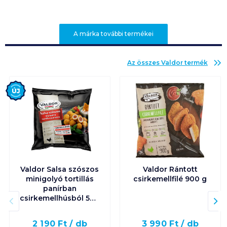
A márka további termékei
Az összes
Valdor
termék
Új
Valdor Salsa szószos
Valdor Rántott
minigolyó tortillás
csirkemellfilé 900 g
panírban
csirkemellhúsból 500
g
2 190
Ft /
db
3 990
Ft /
db