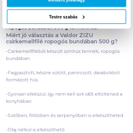
Testre szabás
Termékleírás a(z)
Valdor ZIZU csirkemellfilé
ropogós bundában 500 g
termékhez:
Miért jó választás a Valdor ZIZU
csirkemellfilé ropogós bundában 500 g?
-Csirkemellfiléből készült színhús termék, ropogós
bundában.
-Fagyasztott, készre sütött, panírozott, darabokból
formázott hús.
-Gyorsan elkészül, így nem kell sok időt eltöltened a
konyhában
-Sütőben, fritőzben és serpenyőben is elkészítheted
-Olaj nélkül is elkészíthető