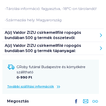
-Tárolási információ: fagyasztva, -18°C-on tárolandó!
-Származási hely: Magyarország
A(z)
Valdor ZIZU csirkemellfilé ropogós
bundában 500 g
termék összetevői:
A(z)
Valdor ZIZU csirkemellfilé ropogós
bundában 500 g
termék tápanyagai:
GRoby futárral Budapestre és környékére
szállítható
0-990 Ft
További szállítási információk
Megosztás