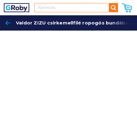
Keresés
Valdor ZIZU csirkemellfilé ropogós bundában 5
Keres