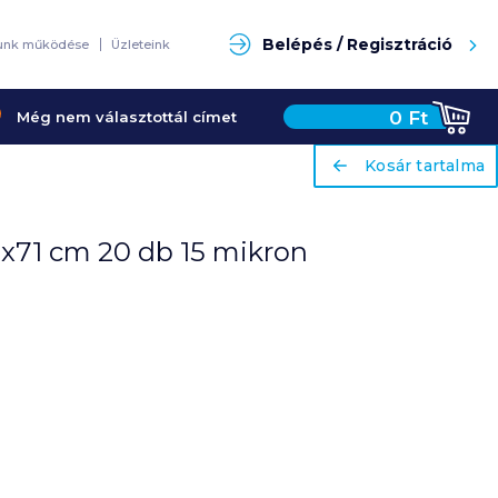
Keresés
Belépés / Regisztráció
unk működése
Üzleteink
0
Ft
Még nem választottál címet
ariaLabel
ariaLabel
Kosár tartalma
Kosár tartalma
4x71 cm 20 db 15 mikron