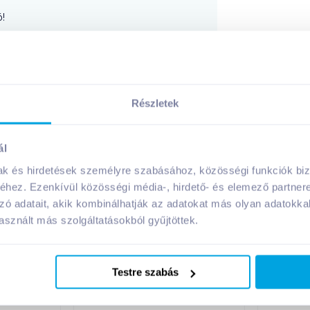
!
Részletek
A márka további termékei
ál
mak és hirdetések személyre szabásához, közösségi funkciók biz
hez. Ezenkívül közösségi média-, hirdető- és elemező partner
zó adatait, akik kombinálhatják az adatokat más olyan adatokka
sznált más szolgáltatásokból gyűjtöttek.
Testre szabás
sák 35 l
Alufix szemeteszsák 110 l
A
8 mikron
70x100 cm 10 db 24 mikron