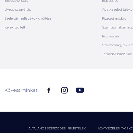
Bevásárlólisták
Elállási jog
Üvegvisszaváltás
Adatkezelési tájéko
Szelektív hulladékok gyűjtése
Fizetési módok
Kerekítsd fel!
Szállítási informáci
Impresszum
Szavatosság, rekla
Termékvisszahívás
Kövess minket!
ÁLTALÁNOS SZERZŐDÉSI FELTÉTELEK
ADATKEZELÉSI TÁJÉK