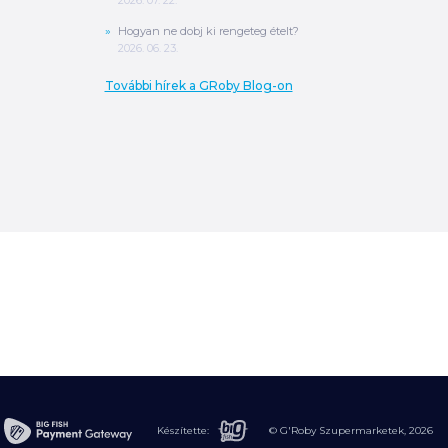
Hogyan ne dobj ki rengeteg ételt?
2026. 06. 23.
További hírek a GRoby Blog-on
0
Ft
ÖSSZESEN
A végösszeg a szállítás költségét, illetve
MPL szállítás esetén a csomagolási
költséget nem tartalmazza.
További
információ
Készítette:
© G'Roby Szupermarketek,
2026