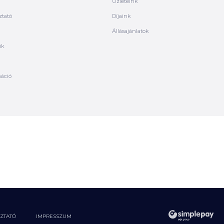
Üzleteink
ztató
Díjaink
Állásajánlatok
ók
máció
OZTATÓ
IMPRESSZUM