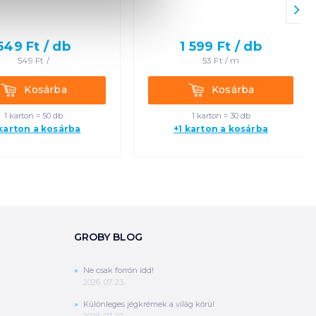
549
Ft /
db
1 599
Ft /
db
549
Ft /
53
Ft /
m
Kosárba
Kosárba
Kosárba
Kosárba
1 karton = 50 db
1 karton = 30 db
 karton a kosárba
+1 karton a kosárba
GROBY BLOG
Ne csak forrón idd!
2026. 07. 23.
Különleges jégkrémek a világ körül
2026. 07. 22.