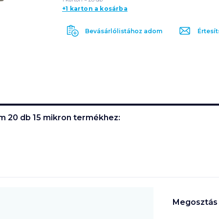
+1 karton a kosárba
Bevásárlólistához adom
Értesít
m 20 db 15 mikron
termékhez:
Megosztás