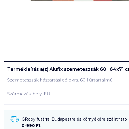
Termékleírás a(z)
Alufix szemeteszsák 60 l 64x71 c
Szemeteszsák háztartási célokra. 60 l űrtartalmú.
Származási hely: EU
GRoby futárral Budapestre és környékére szállítható
0-990 Ft