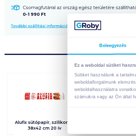
Csomagfutárral az ország egész területére szállítható
0-1 990 Ft
További szállítási információk
Beleegyezés
Ez a weboldal sütiket haszn
Sütiket használunk a tartal
weboldalforgalmunk elemzésé
weboldalhasználatra vonatko
számukra vagy az Ön által ha
Alufix sütőpapír, szilikonos
Alufix szemetesz
38x42 cm 20 ív
49x60 cm 30 db 