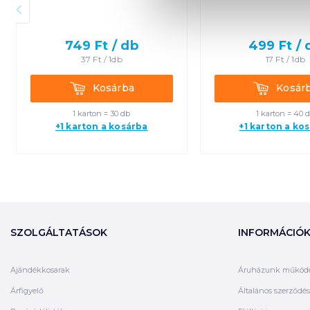
749
Ft /
db
499
Ft /
37
Ft /
1db
17
Ft /
1db
Kosárba
Kosárba
Kosárba
Kosár
1 karton = 30 db
1 karton = 40 
+1 karton a kosárba
+1 karton a ko
SZOLGÁLTATÁSOK
INFORMÁCIÓ
Ajándékkosarak
Áruházunk működ
Árfigyelő
Általános szerződési