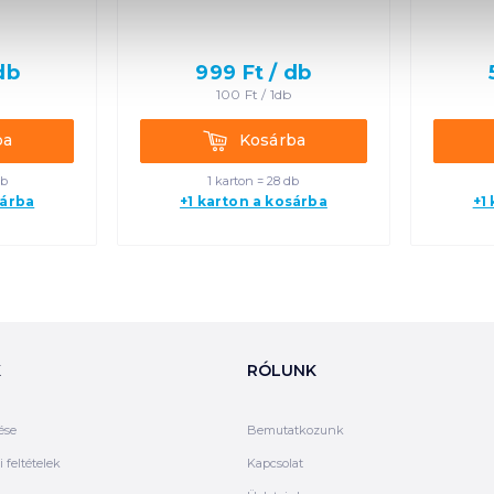
db
999
Ft /
db
100
Ft /
1db
Kosárba
ba
Kosárba
db
1 karton = 28 db
sárba
+1 karton a kosárba
+1
K
RÓLUNK
ése
Bemutatkozunk
 feltételek
Kapcsolat