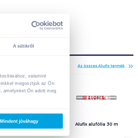
A sütikről
Az összes
Alufix
termék
tosításához, valamint
A kosarad jelenleg üres.
einkkel megosztjuk az Ön
Adj hozzá termékeket!
l, amelyeket Ön adott meg
Mindent jóváhagy
lufix hűtőtáska
Alufix alufólia 30 m