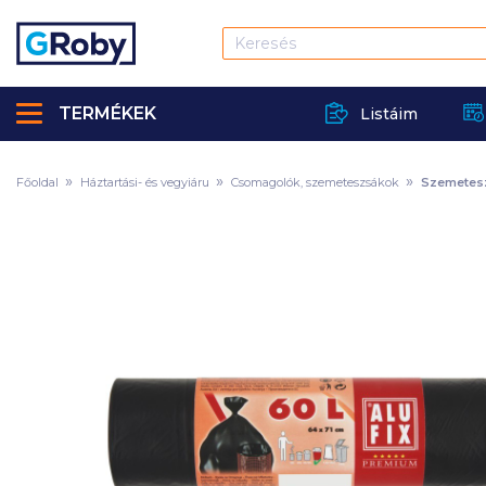
TERMÉKEK
Listáim
Főoldal
Háztartási- és vegyiáru
Csomagolók, szemeteszsákok
Szemetes