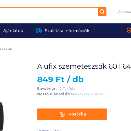
Keresés
Áruház
Ajánlatok
Szállítási információk
zsákok
Alufix szemeteszsák 60 l 6
849
Ft /
db
Egységár:
42
Ft /
1db
Nettó eladási ár:
669
Ft /
db
(
27
% áfa)
Kosárba
Kosárba
1 karton = 28 db