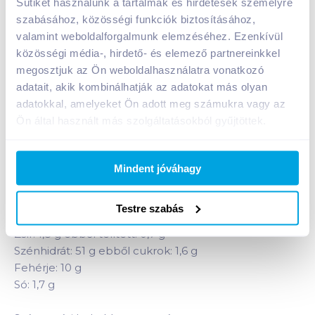
Sütiket használunk a tartalmak és hirdetések személyre
A termék jelenleg nem elérhető
szabásához, közösségi funkciók biztosításához,
valamint weboldalforgalmunk elemzéséhez. Ezenkívül
közösségi média-, hirdető- és elemező partnereinkkel
Bevásárlólistához adom
Értesíts, ha olcsóbb!
megosztjuk az Ön weboldalhasználatra vonatkozó
adatait, akik kombinálhatják az adatokat más olyan
adatokkal, amelyeket Ön adott meg számukra vagy az
Termékleírás a(z)
Brucker toast fehér kenyér
Ön által használt más szolgáltatásokból gyűjtöttek.
sajtos 500 g (szeletelt)
termékhez:
Szeletelt, csomagolt, sajtos toast fehér kenyér.
Kiváló meleg- és hidegszendvicsek elkészítéséhez.
Mindent jóváhagy
Átlagos tápérték 100 g termékben:
Testre szabás
Energia: 1116 kJ (253 Kcal)
Zsír: 1,8 g ebből telített: 0,7 g
Szénhidrát: 51 g ebből cukrok: 1,6 g
Fehérje: 10 g
Só: 1,7 g