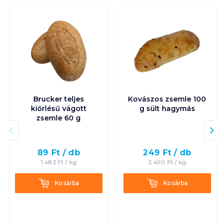
Brucker teljes
Kovászos zsemle 100
kiőrlésű vágott
g sült hagymás
zsemle 60 g
89
Ft /
db
249
Ft /
db
1 483
Ft /
kg
2 490
Ft /
kg
Kosárba
Kosárba
Kosárba
Kosárba