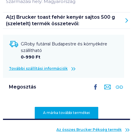
Származási hely: Magyarország
A(z)
Brucker toast fehér kenyér sajtos 500 g
(szeletelt)
termék összetevői:
GRoby futárral Budapestre és környékére
szállítható
0-990 Ft
További szállítási információk
Megosztás
A márka további termékei
Az összes
Brucker Pékség
termék