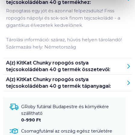
tejcsokoládéban 40 g
termékhez:
Ropogtass egy jót és azonnal felpezsdülsz! Friss
ropogós nápolyi és sok-sok finom tejcsokoládé - a
gigantikus élvezetek kedvelőinek.
Tárolási információ: száraz, hűvös helyen tárolandó!
Származási hely: Németország
A(z)
KitKat Chunky ropogós ostya
tejcsokoládéban 40 g
termék összetevői:
A(z)
KitKat Chunky ropogós ostya
tejcsokoládéban 40 g
termék tápanyagai:
GRoby futárral Budapestre és környékére
szállítható
0-990 Ft
Csomagfutárral az ország egész területére