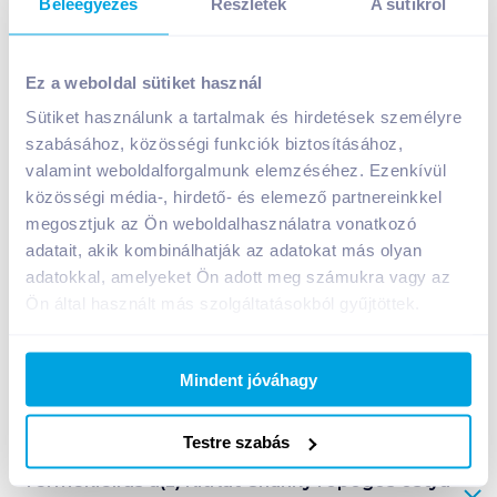
Beleegyezés
Részletek
A sütikről
KitKat Chunky ropogós ostya tejcsokoládéban 40 g
Ez a weboldal sütiket használ
399
Ft /
db
Sütiket használunk a tartalmak és hirdetések személyre
Egységár:
9 975
Ft /
kg
szabásához, közösségi funkciók biztosításához,
Nettó eladási ár:
314
Ft /
db
(
27
% áfa)
valamint weboldalforgalmunk elemzéséhez. Ezenkívül
közösségi média-, hirdető- és elemező partnereinkkel
Kosárba
Kosárba
megosztjuk az Ön weboldalhasználatra vonatkozó
adatait, akik kombinálhatják az adatokat más olyan
adatokkal, amelyeket Ön adott meg számukra vagy az
1 karton = 36 db
Ön által használt más szolgáltatásokból gyűjtöttek.
+1 karton a kosárba
Mindent jóváhagy
Bevásárlólistához adom
Értesíts, ha olcsóbb!
Testre szabás
Termékleírás a(z)
KitKat Chunky ropogós ostya