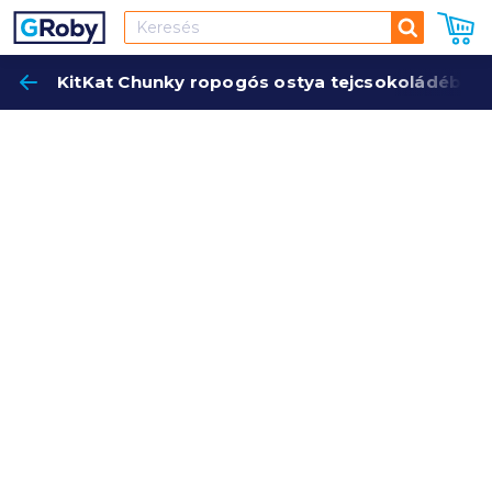
Keresés
KitKat Chunky ropogós ostya tejcsokoládéban 
Keres