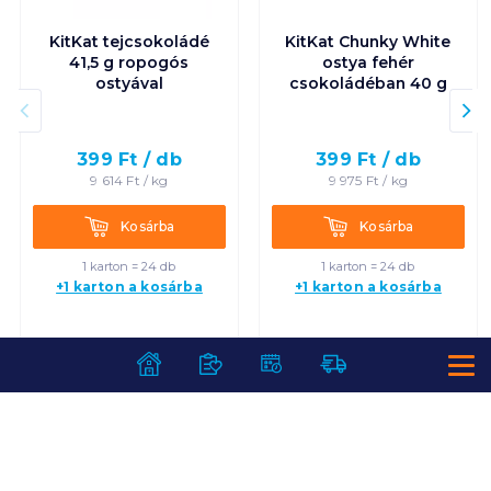
KitKat tejcsokoládé
KitKat Chunky White
41,5 g ropogós
ostya fehér
ostyával
csokoládéban 40 g
399
Ft /
db
399
Ft /
db
9 614
Ft /
kg
9 975
Ft /
kg
Kosárba
Kosárba
Kosárba
Kosárba
1 karton = 24 db
1 karton = 24 db
+1 karton a kosárba
+1 karton a kosárba
SZOLGÁLTATÁSOK