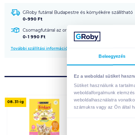
GRoby futárral Budapestre és környékére szállítható
0-990 Ft
Csomagfutárral az ország egész területére szállítható
0-1 990 Ft
További szállítási információk
Beleegyezés
Ez a weboldal sütiket haszn
Sütiket használunk a tartal
weboldalforgalmunk elemzésé
weboldalhasználatra vonatko
08. 31
-ig
számukra vagy az Ön által ha