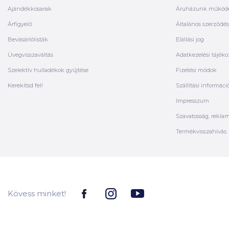
Ajándékkosarak
Áruházunk működ
Árfigyelő
Általános szerződési
Bevásárlólisták
Elállási jog
Üvegvisszaváltás
Adatkezelési tájéko
Szelektív hulladékok gyűjtése
Fizetési módok
Kerekítsd fel!
Szállítási informáci
Impresszum
Szavatosság, rekla
Termékvisszahívás
Kövess minket!