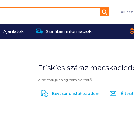
Keresés
Áruház
Ajánlatok
Szállítási információk
Friskies száraz macskaelede
A termék jelenleg nem elérhető
Bevásárlólistához adom
Értesít