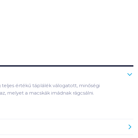
 teljes értékű táplálék válogatott, minőségi
az, melyet a macskák imádnak rágcsálni.