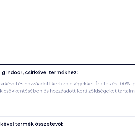
g indoor, csirkével
termékhez:
sirkével és hozzáadott kerti zöldségekkel. Ízletes és 100%-ig
ak csökkentésében és hozzáadott kerti zöldségeket tartalm
rkével
termék összetevői: