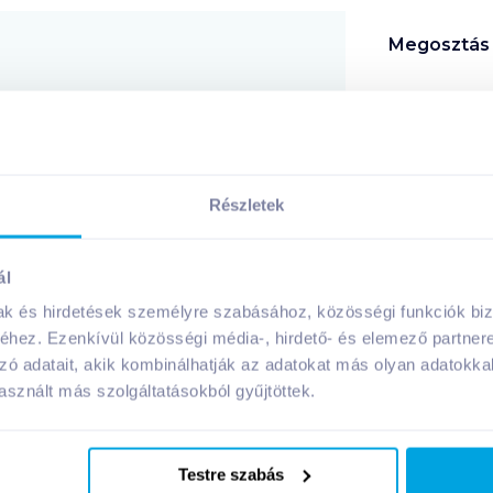
Megosztás
!
Részletek
A márka további termékei
ál
mak és hirdetések személyre szabásához, közösségi funkciók biz
hez. Ezenkívül közösségi média-, hirdető- és elemező partner
zó adatait, akik kombinálhatják az adatokat más olyan adatokka
08. 27
-ig
sznált más szolgáltatásokból gyűjtöttek.
Testre szabás