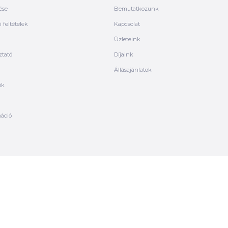
ése
Bemutatkozunk
 feltételek
Kapcsolat
Üzleteink
ztató
Díjaink
Állásajánlatok
ók
máció