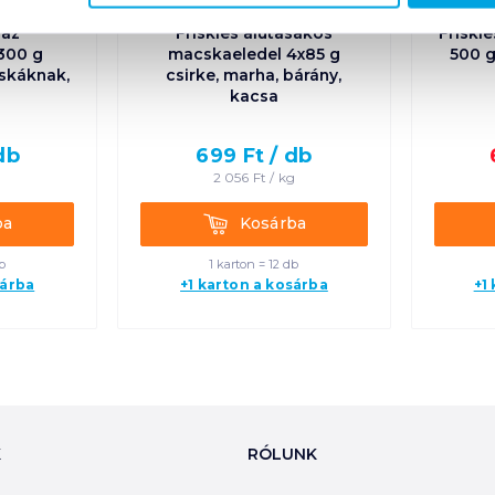
raz
Friskies alutasakos
Friskie
300 g
macskaeledel 4x85 g
500 g
cskáknak,
csirke, marha, bárány,
kacsa
db
699
Ft /
db
2 056
Ft /
kg
Kosárba
ba
Kosárba
b
1 karton = 12 db
sárba
+1 karton a kosárba
+1
K
RÓLUNK