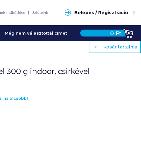
Keresés
Belépés / Regisztráció
unk működése
Üzleteink
0
Ft
Még nem választottál címet
ariaLabel
ariaLabel
Kosár tartalma
Kosár tartalma
l 300 g indoor, csirkével
s, ha olcsóbb!