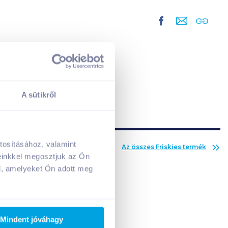
A sütikről
tosításához, valamint
Az összes
Friskies
termék
A kosarad jelenleg üres.
einkkel megosztjuk az Ön
Adj hozzá termékeket!
l, amelyeket Ön adott meg
Mindent jóváhagy