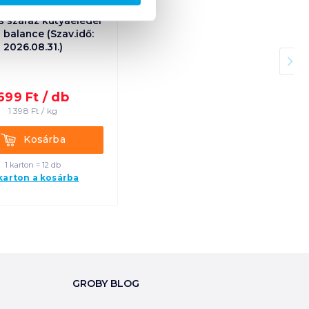
s száraz kutyaeledel
 balance (Szav.idő:
2026.08.31.)
699
Ft /
db
1 398
Ft /
kg
Kosárba
Kosárba
1 karton = 12 db
 karton a kosárba
GROBY BLOG