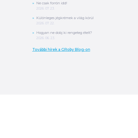
Ne csak forrón idd!
2026. 07. 23.
Különleges jégkrémek a világ körül
2026. 07. 22.
Hogyan ne dobj ki rengeteg ételt?
2026. 06. 23.
További hírek a GRoby Blog-on
0
Ft
ÖSSZESEN
A végösszeg a szállítás költségét, illetve
MPL szállítás esetén a csomagolási