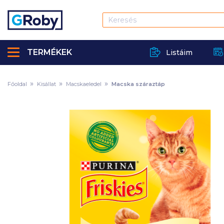
TERMÉKEK
Listáim
Főoldal
Kisállat
Macskaeledel
Macska száraztáp