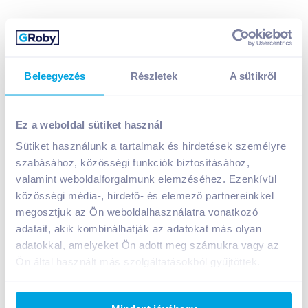
Beleegyezés
Részletek
A sütikről
Poco Loco lágy tortilla tészta 320 g 8 db (Szav.idő:
2026.08.22.)
Ez a weboldal sütiket használ
999
Ft /
db
Sütiket használunk a tartalmak és hirdetések személyre
Kizárólag a webshopban érvényes ár!
szabásához, közösségi funkciók biztosításához,
Egységár:
3 122
Ft /
kg
valamint weboldalforgalmunk elemzéséhez. Ezenkívül
Nettó eladási ár:
847
Ft /
db
(
18
% áfa)
közösségi média-, hirdető- és elemező partnereinkkel
megosztjuk az Ön weboldalhasználatra vonatkozó
Kosárba
Kosárba
adatait, akik kombinálhatják az adatokat más olyan
adatokkal, amelyeket Ön adott meg számukra vagy az
Ön által használt más szolgáltatásokból gyűjtöttek.
1 karton = 14 db
+1 karton a kosárba