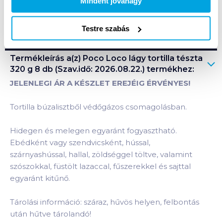
Mindent jóváhagy
Bevásárlólistához adom
Értesíts, ha olcsóbb!
Testre szabás
Termékleírás a(z)
Poco Loco lágy tortilla tészta
320 g 8 db (Szav.idő: 2026.08.22.)
termékhez:
JELENLEGI ÁR A KÉSZLET EREJÉIG ÉRVÉNYES!
Tortilla búzalisztből védőgázos csomagolásban.
Hidegen és melegen egyaránt fogyasztható.
Ebédként vagy szendvicsként, hússal,
szárnyashússal, hallal, zöldséggel töltve, valamint
szószokkal, füstölt lazaccal, fűszerekkel és sajttal
egyaránt kitűnő.
Tárolási információ: száraz, hűvös helyen, felbontás
után hűtve tárolandó!