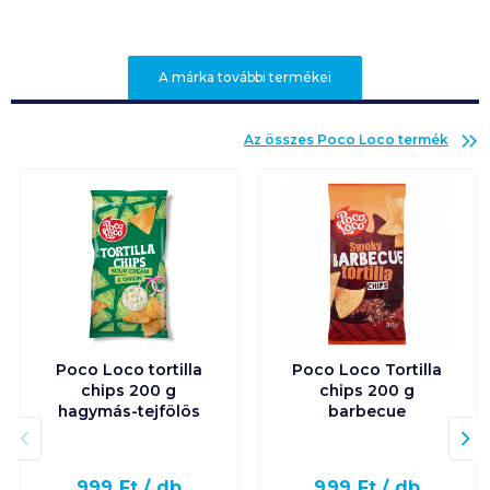
A márka további termékei
Az összes
Poco Loco
termék
Poco Loco tortilla
Poco Loco Tortilla
chips 200 g
chips 200 g
hagymás-tejfölös
barbecue
999
Ft /
db
999
Ft /
db