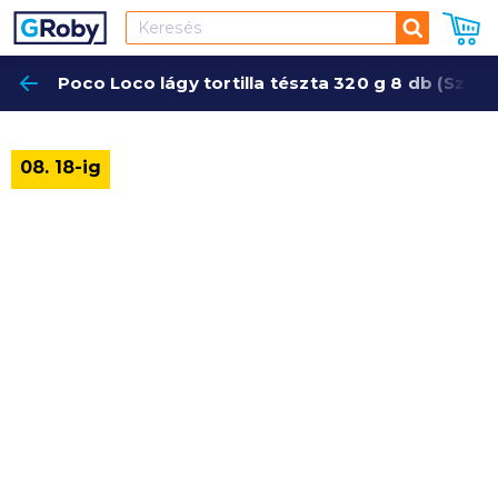
Keresés
Poco Loco lágy tortilla tészta 320 g 8 db (Szav.
Keres
08. 18-ig