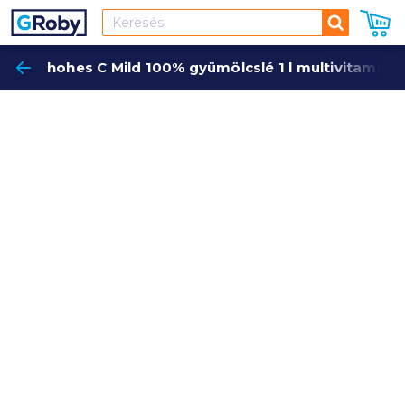
Keresés
hohes C Mild 100% gyümölcslé 1 l multivitamin
Keres