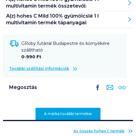
multivitamin
termék összetevői:
A(z)
hohes C Mild 100% gyümölcslé 1 l
multivitamin
termék tápanyagai:
GRoby futárral Budapestre és környékére
szállítható
0-990 Ft
További szállítási információk
Megosztás
A márka további termékei
Az összes
hohes C
termék