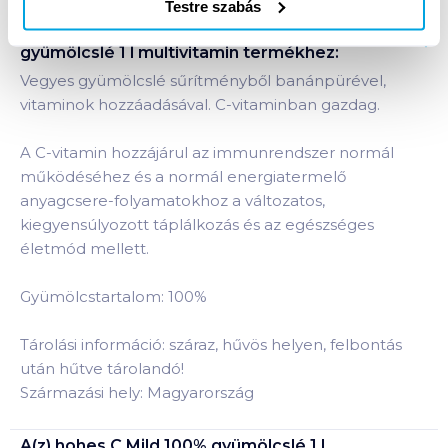
Testre szabás
Termékleírás a(z)
hohes C Mild 100%
gyümölcslé 1 l multivitamin
termékhez:
Vegyes gyümölcslé sűrítményből banánpürével,
vitaminok hozzáadásával. C-vitaminban gazdag.
A C-vitamin hozzájárul az immunrendszer normál
működéséhez és a normál energiatermelő
anyagcsere-folyamatokhoz a változatos,
kiegyensúlyozott táplálkozás és az egészséges
életmód mellett.
Gyümölcstartalom: 100%
Tárolási információ: száraz, hűvös helyen, felbontás
után hűtve tárolandó!
Származási hely: Magyarország
A(z)
hohes C Mild 100% gyümölcslé 1 l