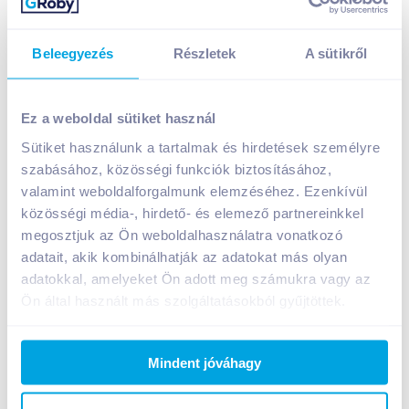
Beleegyezés
Részletek
A sütikről
hohes C Mild 100% gyümölcslé 1 l multivitamin
1 199
Ft /
db
Ez a weboldal sütiket használ
Egységár:
1 199
Ft /
liter
Sütiket használunk a tartalmak és hirdetések személyre
Nettó eladási ár:
944
Ft /
db
(
27
% áfa)
szabásához, közösségi funkciók biztosításához,
valamint weboldalforgalmunk elemzéséhez. Ezenkívül
közösségi média-, hirdető- és elemező partnereinkkel
Kosárba
Kosárba
megosztjuk az Ön weboldalhasználatra vonatkozó
adatait, akik kombinálhatják az adatokat más olyan
1 karton = 12 db
adatokkal, amelyeket Ön adott meg számukra vagy az
+1 karton a kosárba
Ön által használt más szolgáltatásokból gyűjtöttek.
Mindent jóváhagy
Bevásárlólistához adom
Értesíts, ha olcsóbb!