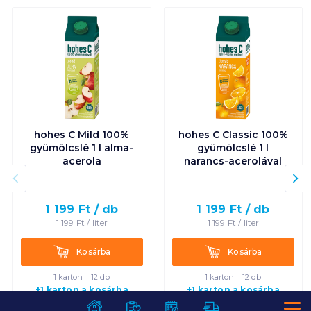
hohes C Mild 100%
hohes C Classic 100%
gyümölcslé 1 l alma-
gyümölcslé 1 l
acerola
narancs-acerolával
1 199
Ft /
db
1 199
Ft /
db
1 199
Ft /
liter
1 199
Ft /
liter
Kosárba
Kosárba
Kosárba
Kosárba
1 karton = 12 db
1 karton = 12 db
+1 karton a kosárba
+1 karton a kosárba