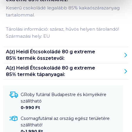
Keserű csokoládé legalább 85% kakaószárazanyag
tartalommal.
Tárolási információ: száraz, hűvös helyen tárolandó!
Származási hely: EU
A(z)
Heidi Étcsokoládé 80 g extreme
85%
termék összetevői:
A(z)
Heidi Étcsokoládé 80 g extreme
85%
termék tápanyagai:
GRoby futárral Budapestre és környékére
szállítható
0-990 Ft
Csomagfutárral az ország egész területére
szállítható!
0-1 990 Ft