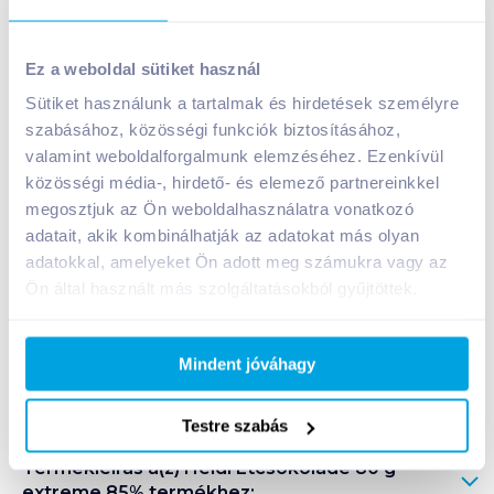
Heidi Étcsokoládé 80 g extreme 85%
Ez a weboldal sütiket használ
1 299
Ft /
db
Sütiket használunk a tartalmak és hirdetések személyre
Egységár:
16 238
Ft /
kg
szabásához, közösségi funkciók biztosításához,
Nettó eladási ár:
1 023
Ft /
db
(
27
% áfa)
valamint weboldalforgalmunk elemzéséhez. Ezenkívül
közösségi média-, hirdető- és elemező partnereinkkel
Kosárba
megosztjuk az Ön weboldalhasználatra vonatkozó
Kosárba
adatait, akik kombinálhatják az adatokat más olyan
adatokkal, amelyeket Ön adott meg számukra vagy az
1 karton = 20 db
Ön által használt más szolgáltatásokból gyűjtöttek.
+1 karton a kosárba
Mindent jóváhagy
Bevásárlólistához adom
Értesíts, ha olcsóbb!
Testre szabás
Termékleírás a(z)
Heidi Étcsokoládé 80 g
extreme 85%
termékhez: