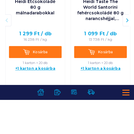
Heidi Étcsokoládé
Heidi Taste The
80 g
World Santorini
málnadarabokkal
fehércsokoládé 80 g
narancshéjjal,
joghurttal és
kekszdarabkákkal
1 299
Ft /
db
1 099
Ft /
db
16 238
Ft /
kg
13 738
Ft /
kg
Kosárba
Kosárba
Kosárba
Kosárba
1 karton = 20 db
1 karton = 20 db
+1 karton a kosárba
+1 karton a kosárba
SZOLGÁLTATÁSOK
Ajándékkosarak