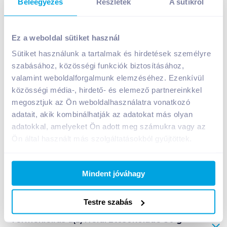
Beleegyezés
Részletek
A sütikről
Heidi Étcsokoládé 80 g orange
Ez a weboldal sütiket használ
1 299
Ft /
db
Sütiket használunk a tartalmak és hirdetések személyre
Egységár:
16 238
Ft /
kg
szabásához, közösségi funkciók biztosításához,
Nettó eladási ár:
1 023
Ft /
db
(
27
% áfa)
valamint weboldalforgalmunk elemzéséhez. Ezenkívül
közösségi média-, hirdető- és elemező partnereinkkel
Kosárba
Kosárba
megosztjuk az Ön weboldalhasználatra vonatkozó
adatait, akik kombinálhatják az adatokat más olyan
adatokkal, amelyeket Ön adott meg számukra vagy az
Ön által használt más szolgáltatásokból gyűjtöttek.
A termék megszűnt
Mindent jóváhagy
Bevásárlólistához adom
Értesíts, ha olcsóbb!
Testre szabás
Termékleírás a(z)
Heidi Étcsokoládé 80 g