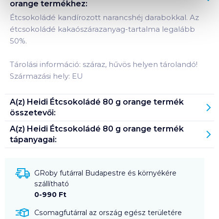
orange
termékhez:
Étcsokoládé kandírozott narancshéj darabokkal. Az
étcsokoládé kakaószárazanyag-tartalma legalább
50%.
Tárolási információ: száraz, hűvös helyen tárolandó!
Származási hely: EU
A(z)
Heidi Étcsokoládé 80 g orange
termék
összetevői:
A(z)
Heidi Étcsokoládé 80 g orange
termék
tápanyagai:
GRoby futárral Budapestre és környékére
szállítható
0-990 Ft
Csomagfutárral az ország egész területére