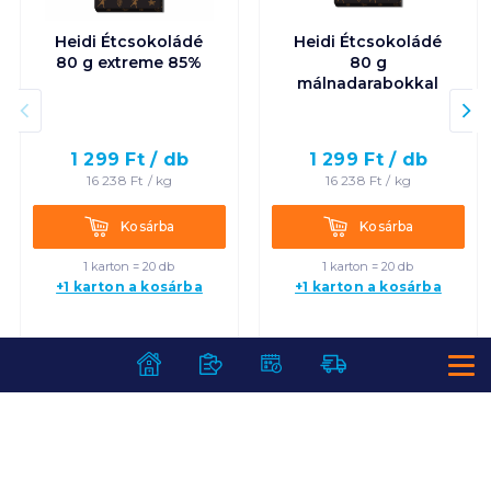
Heidi Étcsokoládé
Heidi Étcsokoládé
80 g extreme 85%
80 g
málnadarabokkal
1 299
Ft /
db
1 299
Ft /
db
16 238
Ft /
kg
16 238
Ft /
kg
Kosárba
Kosárba
Kosárba
Kosárba
1 karton = 20 db
1 karton = 20 db
+1 karton a kosárba
+1 karton a kosárba
SZOLGÁLTATÁSOK