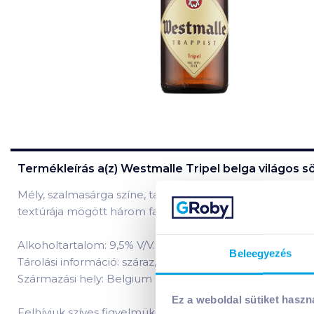
Termékleírás a(z)
Westmalle Tripel belga világos sö
Mély, szalmasárga színe, tartós habja nagy élményt ígér
textúrája mögött három fajta különböző komló íze olva
Alkoholtartalom: 9,5% V/V.
Beleegyezés
Tárolási információ: száraz, hűvös helyen tárolandó!
Származási hely: Belgium
Ez a weboldal sütiket haszn
Felhívjuk szíves figyelmüket, hogy 18 éven aluliakat szesz