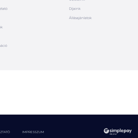
ztató
Díjaink
Állásajánlatok
ók
máció
OZTATÓ
IMPRESSZUM