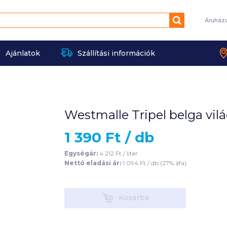
Keresés
Áruház
Ajánlatok
Szállítási információk
Westmalle Tripel belga vilá
1 390
Ft /
db
Egységár:
4 212
Ft /
liter
Nettó eladási ár:
1 094
Ft /
db
(
27
% áfa)
Kosárba
Kosárba