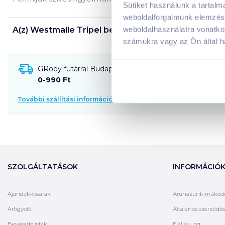
Sütiket használunk a tartal
weboldalforgalmunk elemzésé
A(z)
Westmalle Tripel belga világos sör 0,33 l
weboldalhasználatra vonatko
termék
számukra vagy az Ön által ha
GRoby futárral Budapestre és környékére szállítható
0-990 Ft
További szállítási információk
SZOLGÁLTATÁSOK
INFORMÁCIÓ
Ajándékkosarak
Áruházunk működ
Árfigyelő
Általános szerződési
Bevásárlólisták
Elállási jog