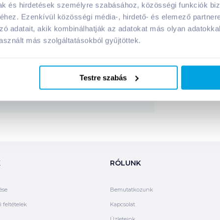
mak és hirdetések személyre szabásához, közösségi funkciók biz
hez. Ezenkívül közösségi média-, hirdető- és elemező partner
zó adatait, akik kombinálhatják az adatokat más olyan adatokka
 összetevői:
sznált más szolgáltatásokból gyűjtöttek.
Megosztás
Testre szabás
K
RÓLUNK
ése
Bemutatkozunk
 feltételek
Kapcsolat
Üzleteink