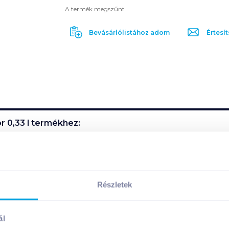
A termék megszűnt
Bevásárlólistához adom
Értesít
r 0,33 l
termékhez:
. Illatából a vajas-mézes alaphang mellett gyógynövények, s
d egységes harmóniába, lágy mézes utóízzel párosulva.
Részletek
ál
es itallal nem szolgálunk ki!