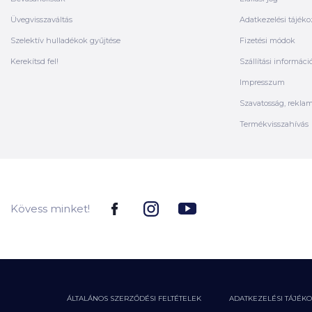
Üvegvisszaváltás
Adatkezelési tájéko
Szelektív hulladékok gyűjtése
Fizetési módok
Kerekítsd fel!
Szállítási informáci
Impresszum
Szavatosság, rekla
Termékvisszahívás
Kövess minket!
ÁLTALÁNOS SZERZŐDÉSI FELTÉTELEK
ADATKEZELÉSI TÁJÉK