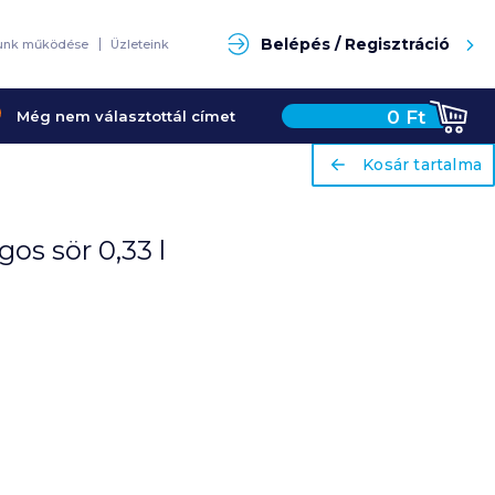
Keresés
Belépés / Regisztráció
unk működése
Üzleteink
0
Ft
Még nem választottál címet
ariaLabel
ariaLabel
Kosár tartalma
Kosár tartalma
gos sör 0,33 l