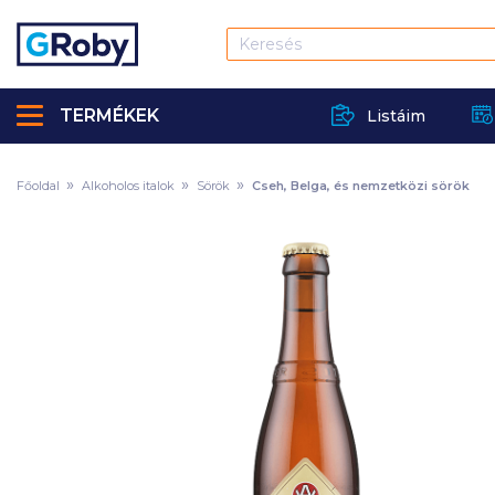
TERMÉKEK
Listáim
Főoldal
Alkoholos italok
Sörök
Cseh, Belga, és nemzetközi sörök