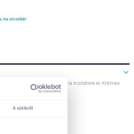
s, ha olcsóbb!
zárított zsálya, narancshéj, alma érződnek ki. Krémes
A sütikről