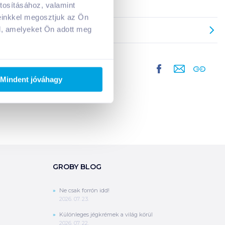
tosításához, valamint
A kosarad jelenleg üres.
einkkel megosztjuk az Ön
Adj hozzá termékeket!
l, amelyeket Ön adott meg
Mindent jóváhagy
GROBY BLOG
Ne csak forrón idd!
2026. 07. 23.
Különleges jégkrémek a világ körül
2026. 07. 22.