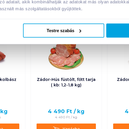
zó adatait, akik kombinálhatják az adatokat más olyan adatokka
A márka további termékei
sznált más szolgáltatásokból gyűjtöttek.
Testre szabás
kolbász
Zádor-Hús füstölt, főtt tarja
Zádor
( kb: 1,2-1,8 kg)
/
kg
4 490
Ft /
kg
4
g
4 490
Ft /
kg
Kosárba