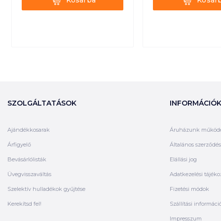
Kosárba
Kosár
SZOLGÁLTATÁSOK
INFORMÁCIÓ
Ajándékkosarak
Áruházunk működ
Árfigyelő
Általános szerződési
Bevásárlólisták
Elállási jog
Üvegvisszaváltás
Adatkezelési tájéko
Szelektív hulladékok gyűjtése
Fizetési módok
Kerekítsd fel!
Szállítási informáci
Impresszum