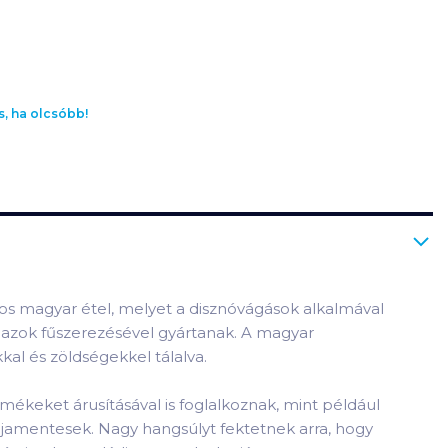
s, ha olcsóbb!
yos magyar étel, melyet a disznóvágások alkalmával
d azok fűszerezésével gyártanak. A magyar
l és zöldségekkel tálalva.
mékeket árusításával is foglalkoznak, mint például
ójamentesek. Nagy hangsúlyt fektetnek arra, hogy