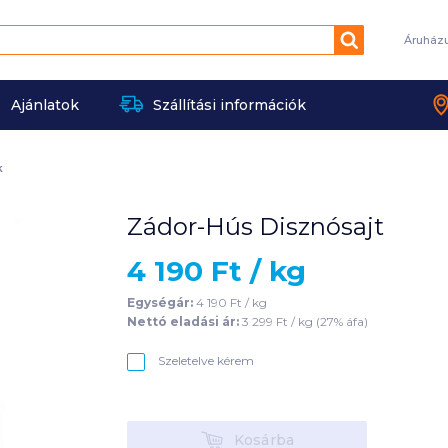
Keresés
Áruház
Ajánlatok
Szállítási információk
k
Zádor-Hús Disznósajt
4 190
Ft /
kg
Egységár:
4 190
Ft /
kg
Nettó eladási ár:
3 299
Ft /
kg
(
27
% áfa)
Szeletelve kérem
Kosárba
Kosárba