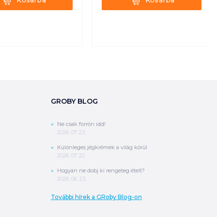
Kosárba
Kosárba
GROBY BLOG
Ne csak forrón idd!
2026. 07. 23.
Különleges jégkrémek a világ körül
2026. 07. 22.
Hogyan ne dobj ki rengeteg ételt?
2026. 06. 23.
További hírek a GRoby Blog-on