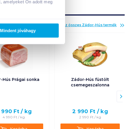
Adj hozzá termékeket!
l, amelyeket Ön adott meg
Az összes
Zádor-Hús
termék
Mindent jóváhagy
-Hús Prágai sonka
Zádor-Hús füstölt
csemegeszalonna
 990
Ft /
kg
2 990
Ft /
kg
4 990
Ft /
kg
2 990
Ft /
kg
Kosárba
Kosárba