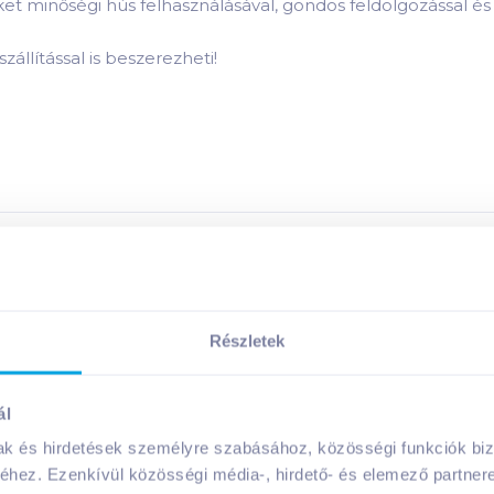
ket minőségi hús felhasználásával, gondos feldolgozással és 
zállítással is beszerezheti!
Részletek
Megosztás
ál
mak és hirdetések személyre szabásához, közösségi funkciók biz
hez. Ezenkívül közösségi média-, hirdető- és elemező partner