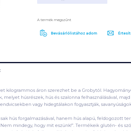
A termék megszűnt
Bevásárlólistához adom
Értesít
:
melyet kilogrammos áron szerezhet be a Grobytól. Hagyomán
ék, melyet húsrészek, hús és szalonna felhasználásával, maj
ndvicsekben vagy hidegtálakon fogyasztják, savanyúságokka
csak hús forgalmazásával, hanem hús alapú, feldogozott ter
 „Nem mindegy, hogy mit eszünk!”. Termékeik glutén- és sz