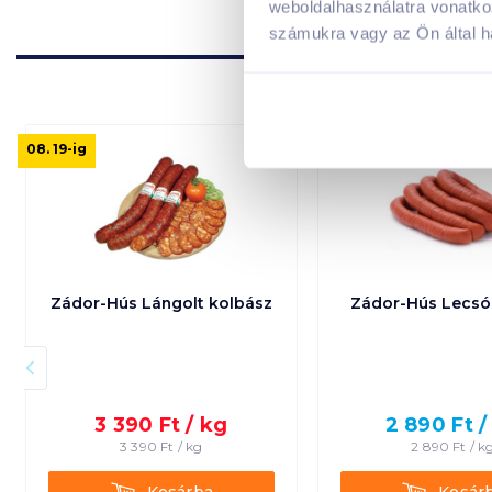
weboldalhasználatra vonatko
számukra vagy az Ön által ha
08. 19
-ig
Zádor-Hús Lángolt kolbász
Zádor-Hús Lecsó
3 390
Ft /
kg
2 890
Ft 
3 390
Ft /
kg
2 890
Ft /
k
Kosárba
Kosárba