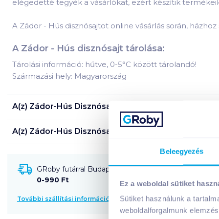
elégedetté tegyék a vásárlókat, ezért készítik termékei
A Zádor - Hús disznósajtot online vásárlás során, házhoz s
A Zádor - Hús disznósajt tárolása:
Tárolási információ: hűtve, 0-5°C között tárolandó!
Származási hely: Magyarország
A(z)
Zádor-Hús Disznósajt
termék összetevői:
A(z)
Zádor-Hús Disznósajt
termék tápanyagai:
Beleegyezés
GRoby futárral Budapestre és környékére szállítható
0-990 Ft
Ez a weboldal sütiket haszn
Sütiket használunk a tartal
További szállítási információk
weboldalforgalmunk elemzésé