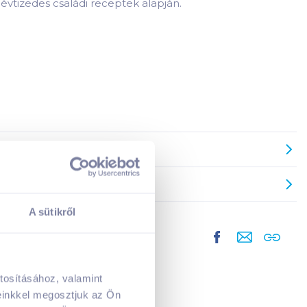
évtizedes családi receptek alapján.
A sütikről
tosításához, valamint
A kosarad jelenleg üres.
einkkel megosztjuk az Ön