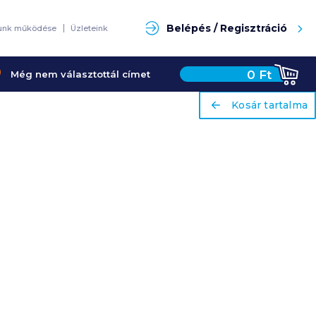
Keresés
Belépés / Regisztráció
unk működése
Üzleteink
0
Ft
Még nem választottál címet
ariaLabel
ariaLabel
Kosár tartalma
Kosár tartalma