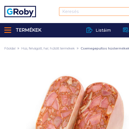
TERMÉKEK
Listáim
Főoldal
Hús, felvágott, hal, hűtött termékek
Csemegepultos hústerméke