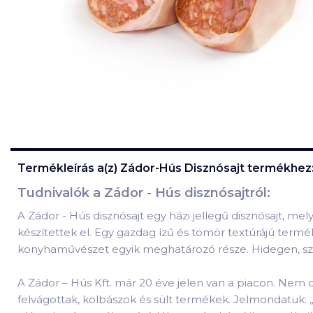
Termékleírás a(z)
Zádor-Hús Disznósajt
termékhez
Tudnivalók a Zádor - Hús disznósajtról:
A Zádor - Hús disznósajt egy házi jellegű disznósajt, 
készítettek el. Egy gazdag ízű és tömör textúrájú term
konyhaművészet egyik meghatározó része. Hidegen, sze
A Zádor – Hús Kft. már 20 éve jelen van a piacon. Nem 
felvágottak, kolbászok és sült termékek. Jelmondatuk: