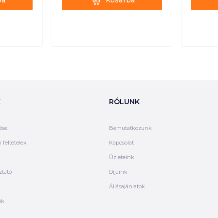
ba
Kosárba
K
RÓLUNK
ése
Bemutatkozunk
 feltételek
Kapcsolat
Üzleteink
ztató
Díjaink
Állásajánlatok
ók