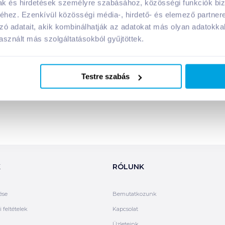
mak és hirdetések személyre szabásához, közösségi funkciók biz
hez. Ezenkívül közösségi média-, hirdető- és elemező partner
Megosztás
zó adatait, akik kombinálhatják az adatokat más olyan adatokka
sznált más szolgáltatásokból gyűjtöttek.
Testre szabás
K
RÓLUNK
ése
Bemutatkozunk
 feltételek
Kapcsolat
Üzleteink