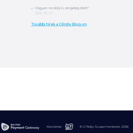
Hogyan ne dobj ki rengeteg ételt?
2026. 06. 23.
További hírek a GRoby Blog-on
0
Ft
ÖSSZESEN
A végösszeg a szállítás költségét, illetve
MPL szállítás esetén a csomagolási
költséget nem tartalmazza.
További
információ
MEGRENDELÉS
Készítette:
© G'Roby Szupermarketek,
2026