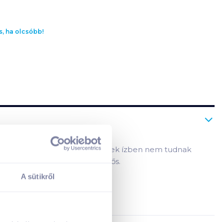
s, ha olcsóbb!
anyagokat, amelyet más növények ízben nem tudnak
, B2, és 1,6 mg karotin jelentős.
A sütikről