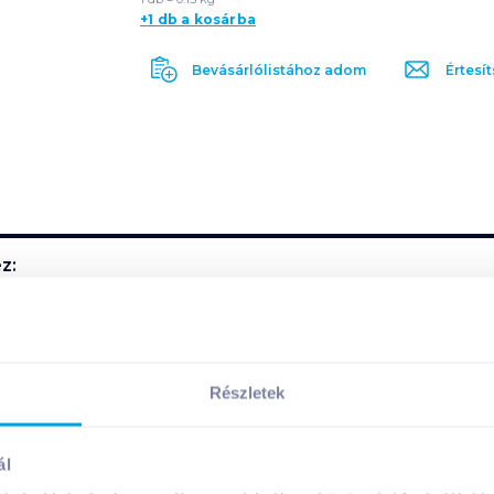
+1 db a kosárba
Bevásárlólistához adom
Értesít
z:
harmonikus összetételben tartalmazza a különböző aroma 
 de még 11-12 féle vitamin található benne, közöttük az A, B1
Részletek
ál