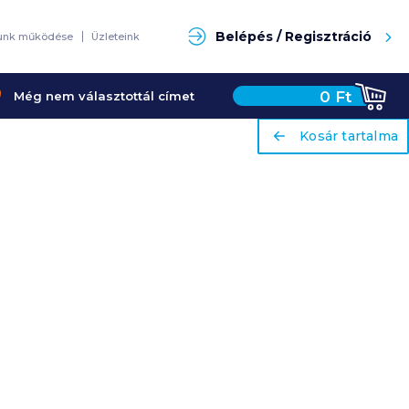
Keresés
Belépés / Regisztráció
unk működése
Üzleteink
0
Ft
Még nem választottál címet
ariaLabel
ariaLabel
Kosár tartalma
Kosár tartalma