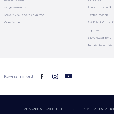
Üvegvisszaváltás
Adatkezelési tájéko
Szelektív hulladékok gyűjtése
Fizetési módok
Kerekítsd fel!
Szállítási informáci
Impresszum
Szavatosság, rekla
Termékvisszahívás
Kövess minket!
ÁLTALÁNOS SZERZŐDÉSI FELTÉTELEK
ADATKEZELÉSI TÁJÉK