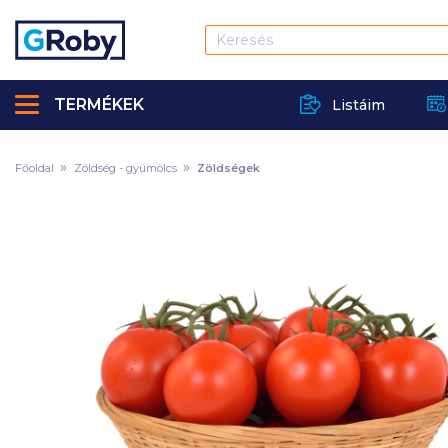
TERMÉKEK
Listáim
Főoldal
Zöldség - gyümölcs
Zöldségek