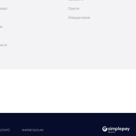
ztató
Díjaink
Állásajánlatok
ók
máció
OZTATÓ
IMPRESSZUM