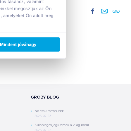
tosításához, valamint
A kosarad jelenleg üres.
einkkel megosztjuk az Ön
Adj hozzá termékeket!
l, amelyeket Ön adott meg
Mindent jóváhagy
GROBY BLOG
Ne csak forrón idd!
2026. 07. 23.
Különleges jégkrémek a világ körül
2026. 07. 22.