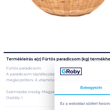
Termékleírás a(z)
Fürtös paradicsom (kg)
termékhe
Fürtös paradicsom.
A paradicsom táplálkozási értéke abban rejlik, hogy 
megközelíteni. A vitaminok közül a C-vitamin (20-30 mg),
Beleegyezés
Származási ország: Magyarország
Osztály: I.
Ez a weboldal sütiket haszn