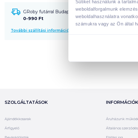
Sütiket használunk a tartal
weboldalforgalmunk elemzésé
GRoby futárral Budapestre és környékére szállítható
weboldalhasználatra vonatko
0-990 Ft
számukra vagy az Ön által ha
További szállítási információk
SZOLGÁLTATÁSOK
INFORMÁCIÓ
Ajándékkosarak
Áruházunk működ
Árfigyelő
Általános szerződési
Bevásárlólisták
Elállási jog