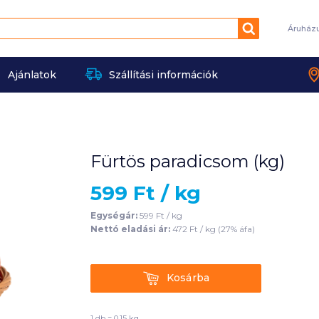
Keresés
Áruház
Ajánlatok
Szállítási információk
Fürtös paradicsom (kg)
599
Ft /
kg
Egységár:
599
Ft /
kg
Nettó eladási ár:
472
Ft /
kg
(
27
% áfa)
Kosárba
Kosárba
1 db = 0.15 kg