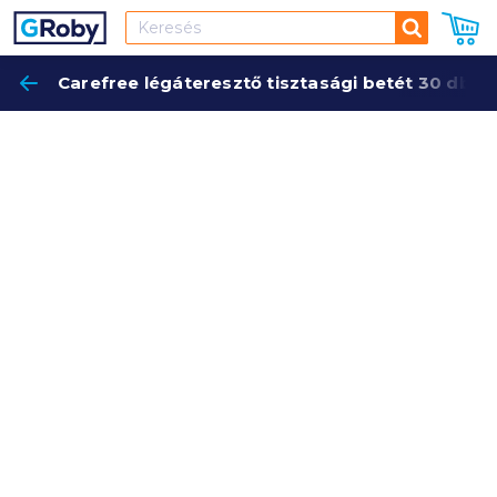
Keresés
Carefree légáteresztő tisztasági betét 30 db co
Keres