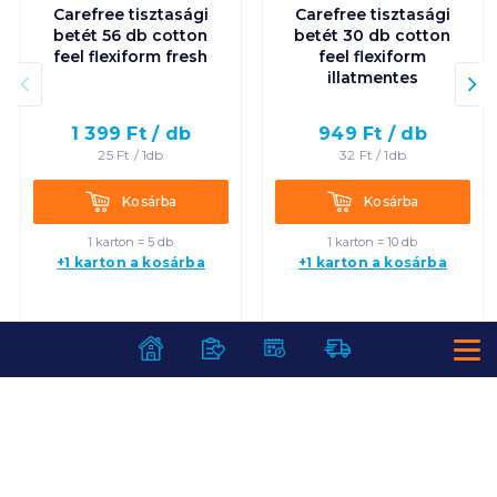
Carefree tisztasági
Carefree tisztasági
betét 56 db cotton
betét 30 db cotton
feel flexiform fresh
feel flexiform
illatmentes
1 399
Ft /
db
949
Ft /
db
25
Ft /
1db
32
Ft /
1db
Kosárba
Kosárba
Kosárba
Kosárba
1 karton = 5 db
1 karton = 10 db
+1 karton a kosárba
+1 karton a kosárba
SZOLGÁLTATÁSOK
Ajándékkosarak