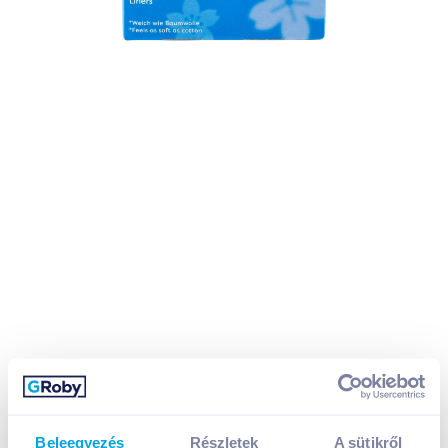
Beleegyezés
Részletek
A sütikről