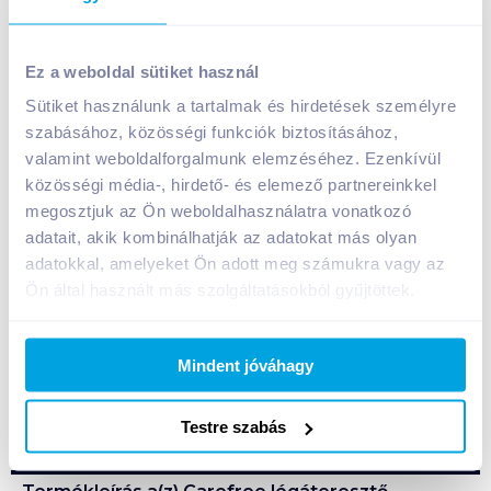
Carefree légáteresztő tisztasági betét 30 db cotton
feel normal, aloe
Ez a weboldal sütiket használ
949
Ft /
db
Sütiket használunk a tartalmak és hirdetések személyre
szabásához, közösségi funkciók biztosításához,
Egységár:
32
Ft /
1db
valamint weboldalforgalmunk elemzéséhez. Ezenkívül
Nettó eladási ár:
747
Ft /
db
(
27
% áfa)
közösségi média-, hirdető- és elemező partnereinkkel
megosztjuk az Ön weboldalhasználatra vonatkozó
Kosárba
Kosárba
adatait, akik kombinálhatják az adatokat más olyan
adatokkal, amelyeket Ön adott meg számukra vagy az
Ön által használt más szolgáltatásokból gyűjtöttek.
1 karton = 12 db
+1 karton a kosárba
Mindent jóváhagy
Bevásárlólistához adom
Értesíts, ha olcsóbb!
Testre szabás