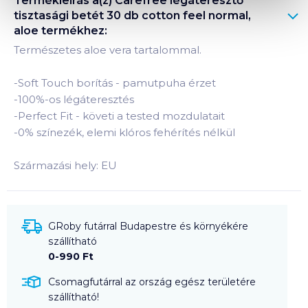
Termékleírás a(z)
Carefree légáteresztő
tisztasági betét 30 db cotton feel normal,
aloe
termékhez:
Természetes aloe vera tartalommal.
-Soft Touch borítás - pamutpuha érzet
-100%-os légáteresztés
-Perfect Fit - követi a tested mozdulatait
-0% színezék, elemi klóros fehérítés nélkül
Származási hely: EU
GRoby futárral Budapestre és környékére
szállítható
0-990 Ft
Csomagfutárral az ország egész területére
szállítható!