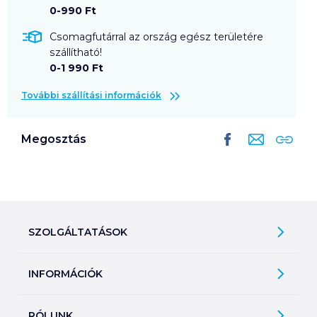
0-990 Ft
Csomagfutárral az ország egész területére
szállítható!
0-1 990 Ft
További szállítási információk
Megosztás
SZOLGÁLTATÁSOK
Ajándékkosarak
INFORMÁCIÓK
Árfigyelő
Áruházunk működése
Bevásárlólisták
RÓLUNK
Általános szerződési feltételek