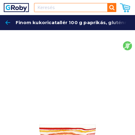
Keresés
Finom kukoricatallér 100 g paprikás, gluténme
Keres
glut