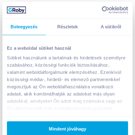
Beleegyezés
Részletek
A sütikről
Ez a weboldal sütiket használ
Sütiket használunk a tartalmak és hirdetések személyre
Finom kukoricatallér 100 g paprikás, gluténmentes
szabásához, közösségi funkciók biztosításához,
valamint weboldalforgalmunk elemzéséhez. Ezenkívül
A termék jelenleg nem elérhető
közösségi média-, hirdető- és elemező partnereinkkel
megosztjuk az Ön weboldalhasználatra vonatkozó
adatait, akik kombinálhatják az adatokat más olyan
Bevásárlólistához adom
Értesíts, ha olcsóbb!
adatokkal, amelyeket Ön adott meg számukra vagy az
Ön által használt más szolgáltatásokból gyűjtöttek.
Termékleírás a(z)
Finom kukoricatallér 100 g
paprikás, gluténmentes
termékhez:
Mindent jóváhagy