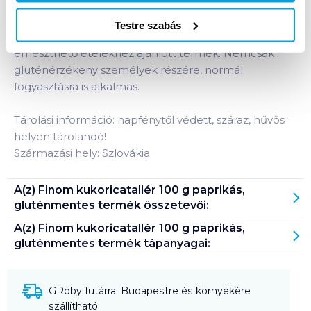
Finom kukoricatallér paprikás. Tradícionális családi
recept szerint gyártott, minőségi kukoricadarából és
Testre szabás
vízből, szárazon sütve. Diétás és könnyen
emészthető ételekhez ajánlott termék. Nemcsak
gluténérzékeny személyek részére, normál
fogyasztásra is alkalmas.
Tárolási információ: napfénytől védett, száraz, hűvös
helyen tárolandó!
Származási hely: Szlovákia
A(z)
Finom kukoricatallér 100 g paprikás,
gluténmentes
termék összetevői:
A(z)
Finom kukoricatallér 100 g paprikás,
gluténmentes
termék tápanyagai:
GRoby futárral Budapestre és környékére
szállítható