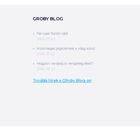
GROBY BLOG
Ne csak forrón idd!
2026. 07. 23.
Különleges jégkrémek a világ körül
2026. 07. 22.
Hogyan ne dobj ki rengeteg ételt?
2026. 06. 23.
További hírek a GRoby Blog-on