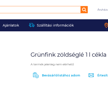
Keresés
Áruház
Ajánlatok
Szállítási információk
Grünfink zöldséglé 1 l cékla
A termék jelenleg nem elérhető
Bevásárlólistához adom
Értesít