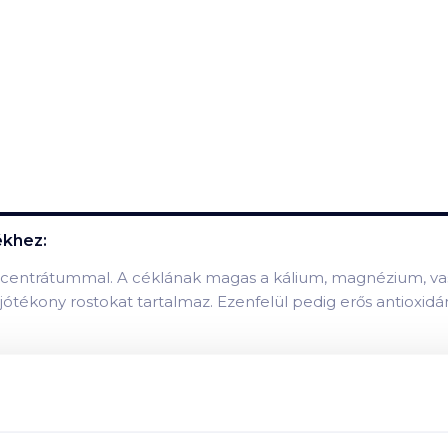
khez:
ncentrátummal. A céklának magas a kálium, magnézium, vas, f
 jótékony rostokat tartalmaz. Ezenfelül pedig erős antioxidá
zatát