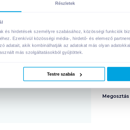
Részletek
 a vércukorszintet
 és elűzi a fáradtságot és mivel javítja a véráramlást az ag
ál
mak és hirdetések személyre szabásához, közösségi funkciók biz
hez. Ezenkívül közösségi média-, hirdető- és elemező partner
zó adatait, akik kombinálhatják az adatokat más olyan adatokka
sznált más szolgáltatásokból gyűjtöttek.
:
Testre szabás
Megosztás