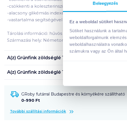
Beleegyezés
-csökkenti a koleszterinszintet
-alacsony glikémiás indexének köszönhetően stabilizálja
-vastartalma segítségével kezelhető vele a vérszegénység
Ez a weboldal sütiket haszn
Sütiket használunk a tartal
Tárolási információ: hűvös helyen tárolandó!
weboldalforgalmunk elemzésé
Származási hely: Németország
weboldalhasználatra vonatko
számukra vagy az Ön által ha
A(z)
Grünfink zöldséglé 1 l cékla
termék összetevői:
A(z)
Grünfink zöldséglé 1 l cékla
termék tápanyagai
GRoby futárral Budapestre és környékére szállítható
0-990 Ft
További szállítási információk