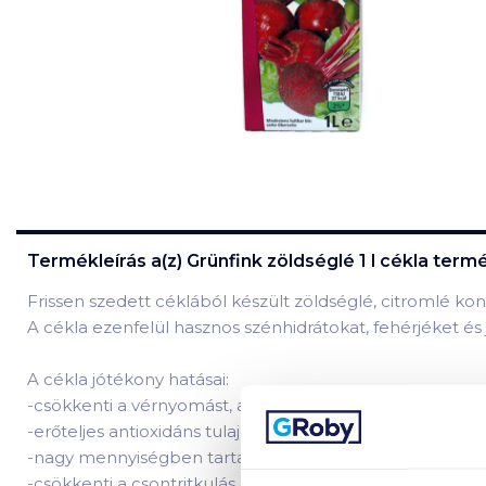
Termékleírás a(z)
Grünfink zöldséglé 1 l cékla
termé
Frissen szedett céklából készült zöldséglé, citromlé ko
A cékla ezenfelül hasznos szénhidrátokat, fehérjéket és
A cékla jótékony hatásai:
-csökkenti a vérnyomást, a szívroham és a stroke kocká
-erőteljes antioxidáns tulajdonságokkal is rendelkezik
-nagy mennyiségben tartalmaz folsavakat
-csökkenti a csontritkulás kockázatát