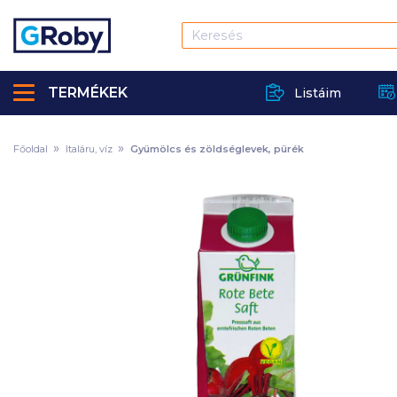
TERMÉKEK
Listáim
Főoldal
Italáru, víz
Gyümölcs és zöldséglevek, pürék