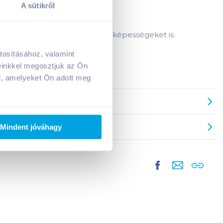
A sütikről
yban, ezért fokozza a szellemi képességeket is.
tosításához, valamint
A kosarad jelenleg üres.
einkkel megosztjuk az Ön
Adj hozzá termékeket!
l, amelyeket Ön adott meg
Mindent jóváhagy