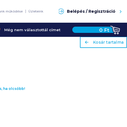
Keresés
Belépés / Regisztráció
unk működése
Üzleteink
0
Ft
Még nem választottál címet
ariaLabel
ariaLabel
Kosár tartalma
Kosár tartalma
s, ha olcsóbb!