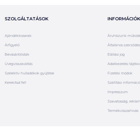
SZOLGÁLTATÁSOK
INFORMÁCIÓ
Ajándékkosarak
Áruházunk működ
Árfigyelő
Általános szerződési
Bevásárlólisták
Elállási jog
Üvegvisszaváltás
Adatkezelési tájéko
Szelektív hulladékok gyűjtése
Fizetési módok
Kerekítsd fel!
Szállítási informáci
Impresszum
Szavatosság, rekla
Termékvisszahívás