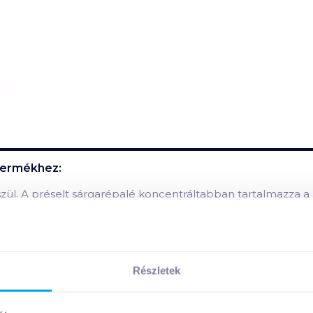
ermékhez:
észül. A préselt sárgarépalé koncentráltabban tartalmazza 
oszfort, vasat, magnéziumot, krómot, sót, A, B komplex, C, 
z esetben tudja szervezetünk hasznosítani maradéktalanul, h
Részletek