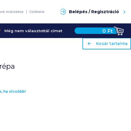
Keresés
Belépés / Regisztráció
unk működése
Üzleteink
ariaLabel
Kosár tartalma
0
Ft
Még nem választottál címet
ariaLabel
Kosár tartalma
arépa
s, ha olcsóbb!