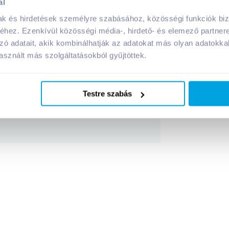
ál
mak és hirdetések személyre szabásához, közösségi funkciók biz
evői:
hez. Ezenkívül közösségi média-, hirdető- és elemező partner
zó adatait, akik kombinálhatják az adatokat más olyan adatokka
sznált más szolgáltatásokból gyűjtöttek.
agai:
Testre szabás
Megosztás