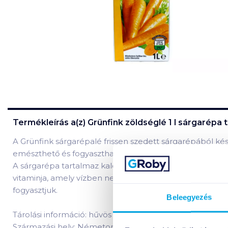
Termékleírás a(z)
Grünfink zöldséglé 1 l sárgarépa
t
A Grünfink sárgarépalé frissen szedett sárgarépából k
emészthető és fogyasztható. Erőteljes sárgarépaízű.
A sárgarépa tartalmaz kalciumot, káliumot, nátriumot, f
vitaminja, amely vízben nem oldódik, tehát csak abban a
fogyasztjuk.
Beleegyezés
Tárolási információ: hűvös helyen tárolandó!
Származási hely: Németország