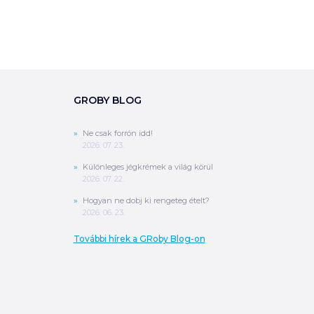
GROBY BLOG
Ne csak forrón idd!
2026. 07. 23.
0
Ft
ÖSSZESEN
Különleges jégkrémek a világ körül
2026. 07. 22.
A végösszeg a szállítás költségét, illetve
Hogyan ne dobj ki rengeteg ételt?
MPL szállítás esetén a csomagolási
2026. 06. 23.
költséget nem tartalmazza.
További
információ
További hírek a GRoby Blog-on
MEGRENDELÉS