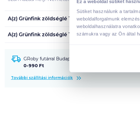
Ez a weboldal sütiket haszn
Sütiket használunk a tartal
A(z)
Grünfink zöldséglé 1 l sárgarépa
termék összet
weboldalforgalmunk elemzésé
weboldalhasználatra vonatko
számukra vagy az Ön által ha
A(z)
Grünfink zöldséglé 1 l sárgarépa
termék tápany
GRoby futárral Budapestre és környékére szállítható
0-990 Ft
További szállítási információk