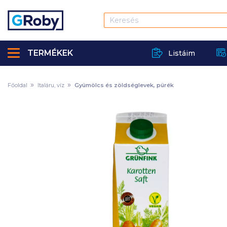
TERMÉKEK
Listáim
Főoldal
Italáru, víz
Gyümölcs és zöldséglevek, pürék