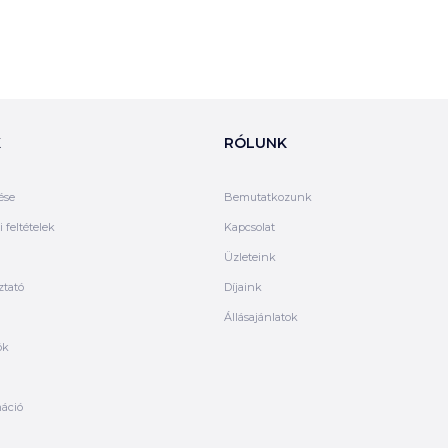
K
RÓLUNK
ése
Bemutatkozunk
 feltételek
Kapcsolat
Üzleteink
ztató
Díjaink
Állásajánlatok
ók
máció