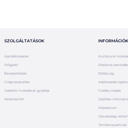
SZOLGÁLTATÁSOK
INFORMÁCIÓ
Ajándékkosarak
Áruházunk működ
Árfigyelő
Általános szerződési
Bevásárlólisták
Elállási jog
Üvegvisszaváltás
Adatkezelési tájéko
Szelektív hulladékok gyűjtése
Fizetési módok
Kerekítsd fel!
Szállítási informáci
Impresszum
Szavatosság, rekla
Termékvisszahívás