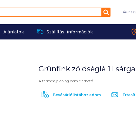
Keresés
Áruház
Ajánlatok
Szállítási információk
Grünfink zöldséglé 1 l sárg
A termék jelenleg nem elérhető
Bevásárlólistához adom
Értesít