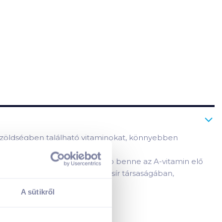
a zöldségben található vitaminokat, könnyebben
E, G és K vitaminokat. A legtöbb benne az A-vitamin elő
a zsírok, főleg esszenciális zsír társaságában,
A sütikről
A kosarad jelenleg üres.
Adj hozzá termékeket!