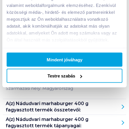
valamint weboldalforgalmunk elemzéséhez. Ezenkívül
közösségi média-, hirdető- és elemező partnereinkkel
Bevásárlólistához adom
Értesíts, ha olcsóbb!
megosztjuk az Ön weboldalhasználatra vonatkozó
adatait, akik kombinálhatják az adatokat más olyan
adatokkal, amelyeket Ön adott meg számukra vagy az
Termékleírás a(z)
Nádudvari marhaburger 400
Ön által használt más szolgáltatásokból gyűjtöttek.
g fagyasztott
termékhez:
Nádudvari marhaburger 99%
Mindent jóváhagy
marhahústartalommal.
4 db 400 g
Testre szabás
Tárolási információ: fagyasztva, -18°C-on tárolandó!
Származási hely: Magyarország
A(z)
Nádudvari marhaburger 400 g
fagyasztott
termék összetevői:
A(z)
Nádudvari marhaburger 400 g
fagyasztott
termék tápanyagai: