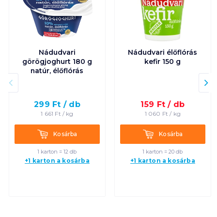
Nádudvari
Nádudvari élőflórás
görögjoghurt 180 g
kefir 150 g
natúr, élőflórás
299
Ft /
db
159
Ft /
db
1 661
Ft /
kg
1 060
Ft /
kg
Kosárba
Kosárba
Kosárba
Kosárba
1 karton = 12 db
1 karton = 20 db
+1 karton a kosárba
+1 karton a kosárba