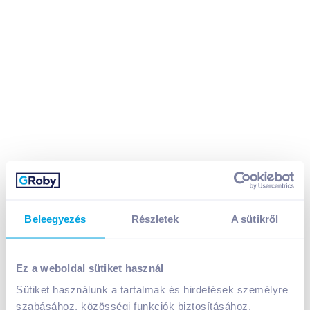
Beleegyezés
Részletek
A sütikről
Ez a weboldal sütiket használ
Nádudvari marhaburger 400 g fagyasztott
Sütiket használunk a tartalmak és hirdetések személyre
A termék jelenleg nem elérhető
szabásához, közösségi funkciók biztosításához,