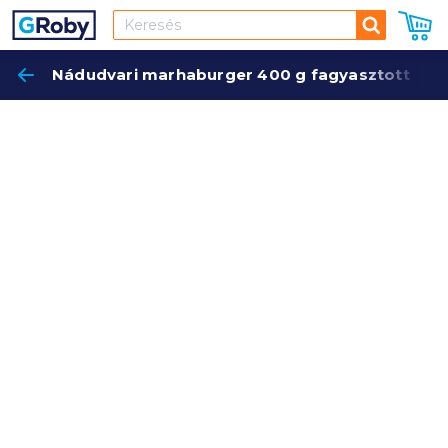
Keresés
Nádudvari marhaburger 400 g fagyasztott
Keres