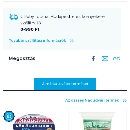
GRoby futárral Budapestre és környékére
szállítható
0-990 Ft
További szállítási információk
Megosztás
A márka további termékei
Az összes
Nádudvari
termék
Új