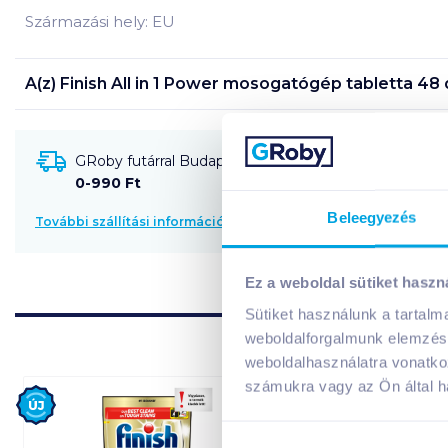
Származási hely: EU
A(z)
Finish All in 1 Power mosogatógép tabletta 48 
GRoby futárral Budapestre és környékére szállítható
0-990 Ft
Beleegyezés
További szállítási információk
Ez a weboldal sütiket haszn
Sütiket használunk a tartal
weboldalforgalmunk elemzésé
weboldalhasználatra vonatko
számukra vagy az Ön által ha
Új