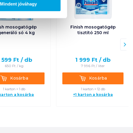
Mindent jóváhagy
ish mosogatógép
Finish mosogatógép
generáló só 4 kg
tisztító 250 ml
 599
Ft /
db
1 999
Ft /
db
650
Ft /
kg
7 996
Ft /
liter
Kosárba
Kosárba
Kosárba
Kosárba
1 karton = 1 db
1 karton = 12 db
 karton a kosárba
+1 karton a kosárba