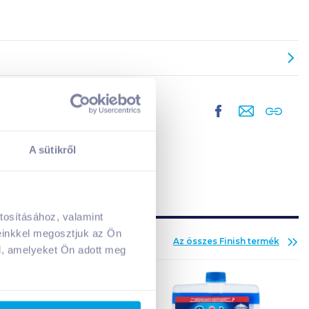
A sütikről
tosításához, valamint
A kosarad jelenleg üres.
einkkel megosztjuk az Ön
Az összes
Finish
termék
Adj hozzá termékeket!
l, amelyeket Ön adott meg