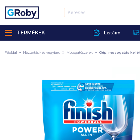
TERMÉKEK
Listáim
Főoldal
Háztartási- és vegyiáru
Mosogatószerek
Gépi mosogatás kellé