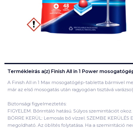
Termékleírás a(z)
Finish All in 1 Power mosogatógé
A Finish All in 1 Max mosogatógép-tabletta bármivel meg
már az első mosogatás után ragyogóan tisztává varázsol
Biztonsági figyelmeztetés:
FIGYELEM. Bőrirritáló hatású. Súlyos szemirritációt oko
BÖRRE KERÜL: Lemosás bő vízzel. SZEMBE KERÜLÉS ESETE
megoldható. Az öblítés folytatása. Ha a szemirritáció nem m