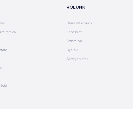
K
RÓLUNK
ése
Bemutatkozunk
 feltételek
Kapcsolat
Üzleteink
ztató
Díjaink
Állásajánlatok
ók
máció