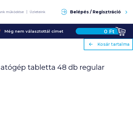
Keresés
Belépés / Regisztráció
unk működése
Üzleteink
0
Ft
Még nem választottál címet
ariaLabel
ariaLabel
Kosár tartalma
Kosár tartalma
gatógép tabletta 48 db regular