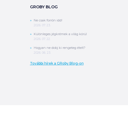
GROBY BLOG
Ne csak forrón idd!
2026. 07. 23.
Különleges jégkrémek a világ körül
2026. 07. 22.
Hogyan ne dobj ki rengeteg ételt?
2026. 06. 23.
További hírek a GRoby Blog-on
0
Ft
ÖSSZESEN