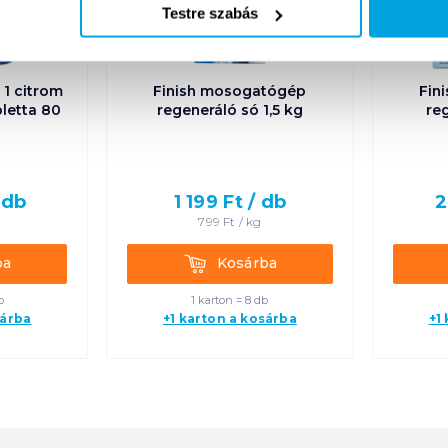
Testre szabás
 1 citrom
Finish mosogatógép
Fin
letta 80
regeneráló só 1,5 kg
re
/
db
1 199
Ft /
db
2
799
Ft /
kg
Kosárba
ba
Kosárba
b
1 karton = 8 db
sárba
+1 karton a kosárba
+1