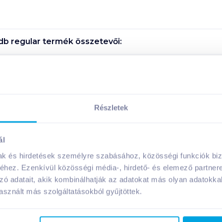
db regular
termék összetevői:
Megosztás
Részletek
ál
A márka további termékei
mak és hirdetések személyre szabásához, közösségi funkciók biz
hez. Ezenkívül közösségi média-, hirdető- és elemező partner
zó adatait, akik kombinálhatják az adatokat más olyan adatokka
sznált más szolgáltatásokból gyűjtöttek.