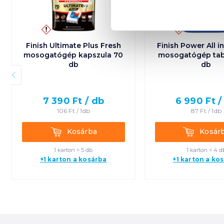
Finish Ultimate Plus Fresh
Finish Power All in
mosogatógép kapszula 70
mosogatógép tab
db
db
7 390
Ft /
db
6 990
Ft 
106
Ft /
1db
87
Ft /
1db
Kosárba
Kosárba
Kosárba
Kosár
1 karton = 5 db
1 karton = 4 d
+1 karton a kosárba
+1 karton a ko