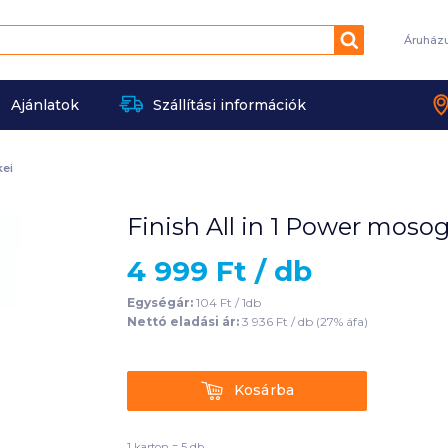
Keresés
Áruház
Ajánlatok
Szállítási információk
kei
Finish All in 1 Power moso
4 999
Ft /
db
Egységár:
104
Ft /
1db
Nettó eladási ár:
3 936
Ft /
db
(
27
% áfa)
Kosárba
Kosárba
1 karton = 5 db