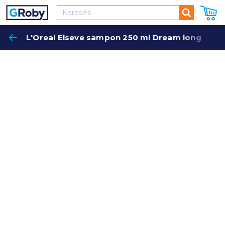
Keresés
L'Oreal Elseve sampon 250 ml Dream long
Keres