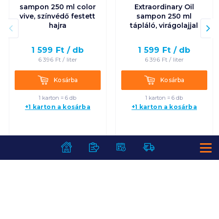
sampon 250 ml color
Extraordinary Oil
vive, színvédő festett
sampon 250 ml
hajra
tápláló, virágolajjal
1 599
Ft /
db
1 599
Ft /
db
6 396
Ft /
liter
6 396
Ft /
liter
Kosárba
Kosárba
Kosárba
Kosárba
1 karton = 6 db
1 karton = 6 db
+1 karton a kosárba
+1 karton a kosárba
SZOLGÁLTATÁSOK
Ajándékkosarak