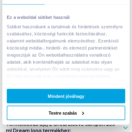
L'Oreal Elseve sampon 250 ml Dream long
Ez a weboldal sütiket használ
1 599
Ft /
db
Sütiket használunk a tartalmak és hirdetések személyre
Egységár:
6 396
Ft /
liter
szabásához, közösségi funkciók biztosításához,
Nettó eladási ár:
1 259
Ft /
db
(
27
% áfa)
valamint weboldalforgalmunk elemzéséhez. Ezenkívül
közösségi média-, hirdető- és elemező partnereinkkel
Kosárba
megosztjuk az Ön weboldalhasználatra vonatkozó
Kosárba
adatait, akik kombinálhatják az adatokat más olyan
adatokkal, amelyeket Ön adott meg számukra vagy az
1 karton = 12 db
Ön által használt más szolgáltatásokból gyűjtöttek.
+1 karton a kosárba
Mindent jóváhagy
Bevásárlólistához adom
Értesíts, ha olcsóbb!
Testre szabás
Termékleírás a(z)
L'Oreal Elseve sampon 250
ml Dream long
termékhez: