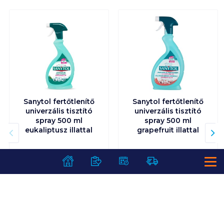
Sanytol fertőtlenítő
Sanytol fertőtlenítő
univerzális tisztító
univerzális tisztító
spray 500 ml
spray 500 ml
eukaliptusz illattal
grapefruit illattal
1 199
Ft /
db
1 199
Ft /
db
2 398
Ft /
liter
2 398
Ft /
liter
Kosárba
Kosárba
Kosárba
Kosárba
1 karton = 12 db
1 karton = 12 db
+1 karton a kosárba
+1 karton a kosárba