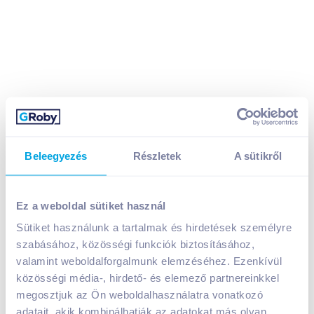
Beleegyezés
Részletek
A sütikről
Sanytol fertőtlenítő felülettisztító 1 l eukaliptusz
illattal
1 299
Ft /
db
Ez a weboldal sütiket használ
Egységár:
1 299
Ft /
liter
Sütiket használunk a tartalmak és hirdetések személyre
Nettó eladási ár:
1 023
Ft /
db
(
27
% áfa)
szabásához, közösségi funkciók biztosításához,
valamint weboldalforgalmunk elemzéséhez. Ezenkívül
Kosárba
közösségi média-, hirdető- és elemező partnereinkkel
Kosárba
megosztjuk az Ön weboldalhasználatra vonatkozó
adatait, akik kombinálhatják az adatokat más olyan