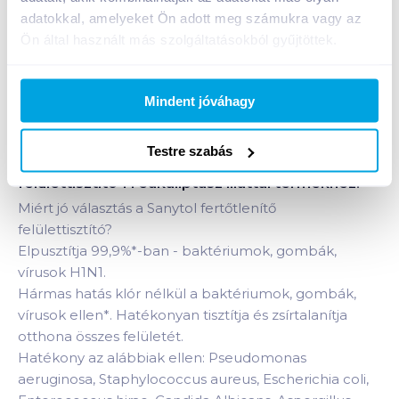
1 karton = 12 db
adatokkal, amelyeket Ön adott meg számukra vagy az
+1 karton a kosárba
Ön által használt más szolgáltatásokból gyűjtöttek.
Bevásárlólistához adom
Értesíts, ha olcsóbb!
Mindent jóváhagy
Testre szabás
Termékleírás a(z)
Sanytol fertőtlenítő
felülettisztító 1 l eukaliptusz illattal
termékhez:
Miért jó választás a Sanytol fertőtlenítő
felülettisztító?
Elpusztítja 99,9%
*
-ban - baktériumok, gombák,
vírusok H1N1.
Hármas hatás klór nélkül a baktériumok, gombák,
vírusok ellen
*
. Hatékonyan tisztítja és zsírtalanítja
otthona összes felületét.
Hatékony az alábbiak ellen: Pseudomonas
aeruginosa, Staphylococcus aureus, Escherichia coli,