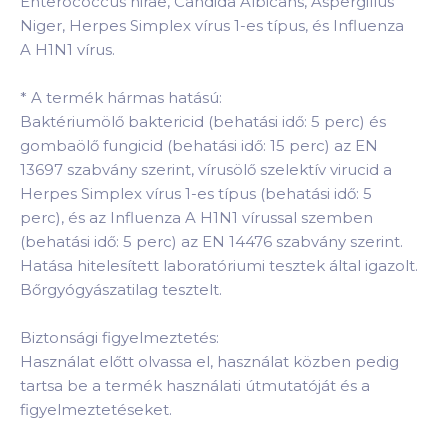
Enterococcus hirae, Candida Albicans, Aspergillus
Niger, Herpes Simplex vírus 1-es típus, és Influenza
A H1N1 vírus.
*
A termék hármas hatású:
Baktériumölő baktericid (behatási idő: 5 perc) és
gombaölő fungicid (behatási idő: 15 perc) az EN
13697 szabvány szerint, vírusölő szelektív virucid a
Herpes Simplex vírus 1-es típus (behatási idő: 5
perc), és az Influenza A H1N1 vírussal szemben
(behatási idő: 5 perc) az EN 14476 szabvány szerint.
Hatása hitelesített laboratóriumi tesztek által igazolt.
Bőrgyógyászatilag tesztelt.
Biztonsági figyelmeztetés:
Használat előtt olvassa el, használat közben pedig
tartsa be a termék használati útmutatóját és a
figyelmeztetéseket.