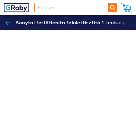
Keresés
Sanytol fertőtlenítő felülettisztító 1 l eukaliptusz 
Keres