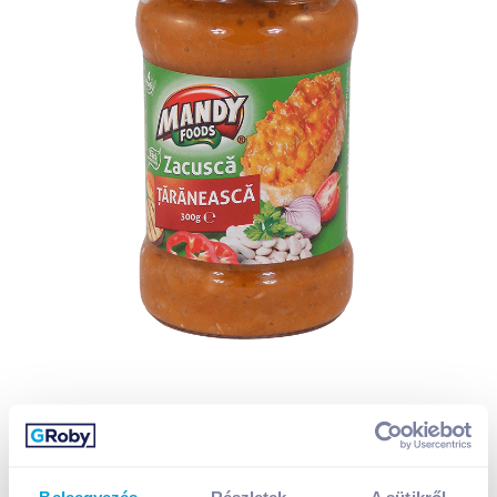
Beleegyezés
Részletek
A sütikről