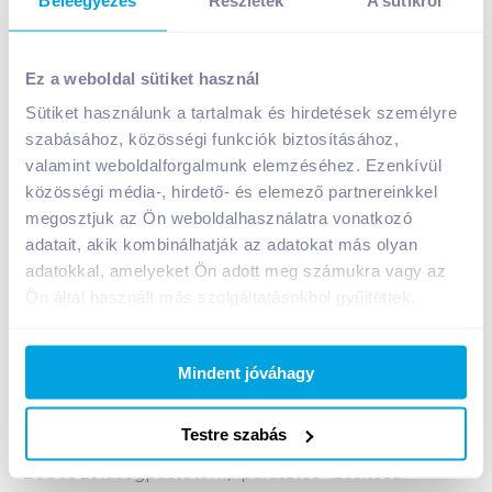
Ez a weboldal sütiket használ
Sütiket használunk a tartalmak és hirdetések személyre
szabásához, közösségi funkciók biztosításához,
Mandy Foods zakuszka 300 g parasztos-babos
valamint weboldalforgalmunk elemzéséhez. Ezenkívül
A termék jelenleg nem elérhető
közösségi média-, hirdető- és elemező partnereinkkel
megosztjuk az Ön weboldalhasználatra vonatkozó
adatait, akik kombinálhatják az adatokat más olyan
adatokkal, amelyeket Ön adott meg számukra vagy az
Bevásárlólistához adom
Értesíts, ha olcsóbb!
Ön által használt más szolgáltatásokból gyűjtöttek.
Termékleírás a(z)
Mandy Foods zakuszka 300 g
Mindent jóváhagy
parasztos-babos
termékhez:
Kifutó termék, elérhető a készlet erejéig!
Testre szabás
Babos zöldségpástétom, "parasztos" ízesítésű.