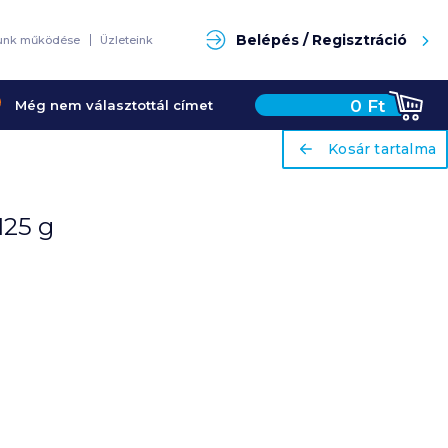
Keresés
Belépés / Regisztráció
unk működése
Üzleteink
0
Ft
Még nem választottál címet
ariaLabel
ariaLabel
Kosár tartalma
Kosár tartalma
125 g