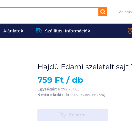
Keresés
Áruház
Ajánlatok
Szállítási információk
Hajdú Edami szeletelt sajt 
759
Ft /
db
Egységár:
6 072
Ft /
kg
Nettó eladási ár:
643
Ft /
db
(
18
% áfa)
Kosárba
Kosárba