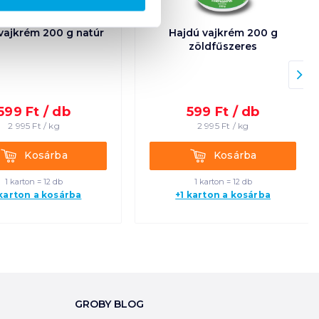
vajkrém 200 g natúr
Hajdú vajkrém 200 g
zöldfűszeres
599
Ft /
db
599
Ft /
db
2 995
Ft /
kg
2 995
Ft /
kg
Kosárba
Kosárba
Kosárba
Kosárba
1 karton = 12 db
1 karton = 12 db
 karton a kosárba
+1 karton a kosárba
GROBY BLOG