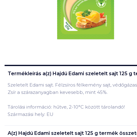
Termékleírás a(z)
Hajdú Edami szeletelt sajt 125 g
t
Szeletelt Edami sajt. Félzsíros félkemény sajt, védőgáz
Zsír a szárazanyagban kevesebb, mint 45%.
Tárolási információ: hűtve, 2-10°C között tárolandó!
Származási hely: EU
A(z)
Hajdú Edami szeletelt sajt 125 g
termék összete