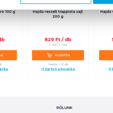
úró 100 g
Hajdú reszelt trappista sajt
Hajdú 
200 g
db
829
Ft /
db
g
4 145
Ft /
kg
Kosárba
ba
Kosárba
db
1 karton = 12 db
sárba
+1 karton a kosárba
+1
K
RÓLUNK