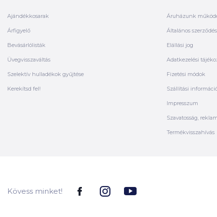
Ajándékkosarak
Áruházunk működ
Árfigyelő
Általános szerződési
Bevásárlólisták
Elállási jog
Üvegvisszaváltás
Adatkezelési tájéko
Szelektív hulladékok gyűjtése
Fizetési módok
Kerekítsd fel!
Szállítási informáci
Impresszum
Szavatosság, rekla
Termékvisszahívás
Kövess minket!