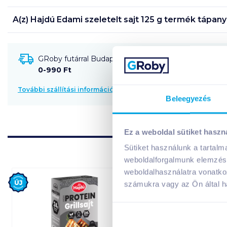
A(z)
Hajdú Edami szeletelt sajt 125 g
termék tápany
GRoby futárral Budapestre és környékére szállítható
0-990 Ft
További szállítási információk
Beleegyezés
Ez a weboldal sütiket haszn
Sütiket használunk a tartal
weboldalforgalmunk elemzésé
weboldalhasználatra vonatko
Új
számukra vagy az Ön által ha