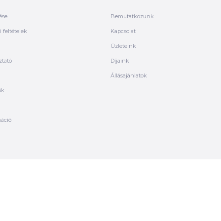
ése
Bemutatkozunk
 feltételek
Kapcsolat
Üzleteink
ztató
Díjaink
Állásajánlatok
ók
máció