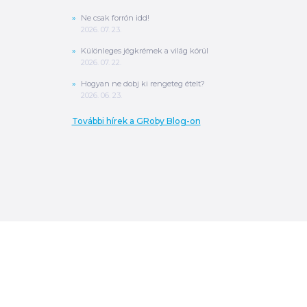
Ne csak forrón idd!
2026. 07. 23.
Különleges jégkrémek a világ körül
2026. 07. 22.
Hogyan ne dobj ki rengeteg ételt?
2026. 06. 23.
További hírek a GRoby Blog-on
0
Ft
ÖSSZESEN
A végösszeg a szállítás költségét, illetve