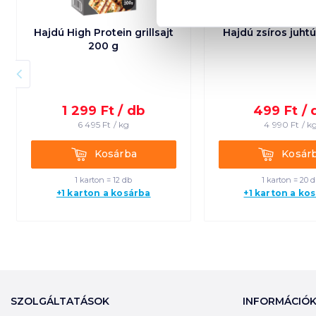
Hajdú High Protein grillsajt
Hajdú zsíros juht
200 g
1 299
Ft /
db
499
Ft /
6 495
Ft /
kg
4 990
Ft /
k
Kosárba
Kosárba
Kosárba
Kosár
1 karton = 12 db
1 karton = 20 
+1 karton a kosárba
+1 karton a ko
SZOLGÁLTATÁSOK
INFORMÁCIÓ