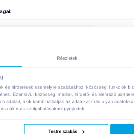
agai:
Megosztás
Részletek
A márka további termékei
ál
mak és hirdetések személyre szabásához, közösségi funkciók biz
hez. Ezenkívül közösségi média-, hirdető- és elemező partner
zó adatait, akik kombinálhatják az adatokat más olyan adatokka
08. 31
-ig
08. 31
-ig
sznált más szolgáltatásokból gyűjtöttek.
Testre szabás