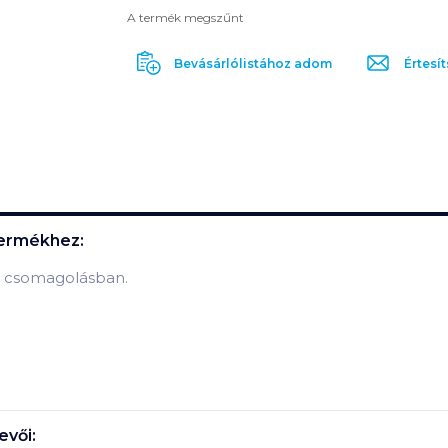
A termék megszűnt
Bevásárlólistához adom
Értesít
ermékhez:
as csomagolásban.
vői: