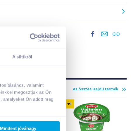
A sütikről
tosításához, valamint
Az összes
Hajdú
termék
A kosarad jelenleg üres.
einkkel megosztjuk az Ön
Adj hozzá termékeket!
l, amelyeket Ön adott meg
08. 31
-ig
Mindent jóváhagy